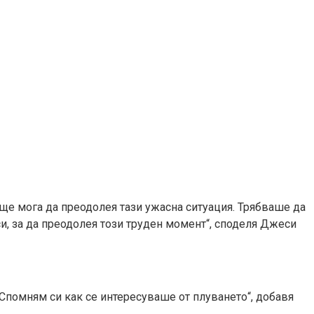
 ще мога да преодолея тази ужасна ситуация. Трябваше да
и, за да преодолея този труден момент“, споделя Джеси
„Спомням си как се интересуваше от плуването“, добавя