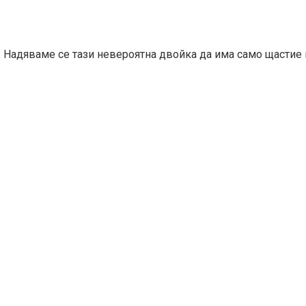
т. Надяваме се тази невероятна двойка да има само щастие