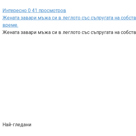
Интересно
0
41 просмотров
Жената завари мъжа си в леглото със съпругата на собст
време.
Жената завари мъжа си в леглото със съпругата на собств
Най-гледани