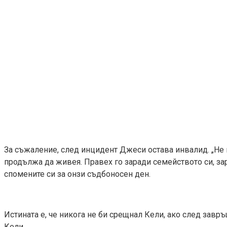
За съжаление, след инцидент Джеси остава инвалид. „Не м
продължа да живея. Правех го заради семейството си, за
спомените си за онзи съдбоносен ден.
Истината е, че никога не би срещнал Кели, ако след завр
Кели.