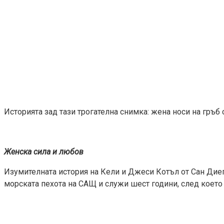
Историята зад тази трогателна снимка: жена носи на гръб
Женска сила и любов
Изумителната история на Кели и Джеси Котъл от Сан Диег
морската пехота на САЩ и служи шест години, след което