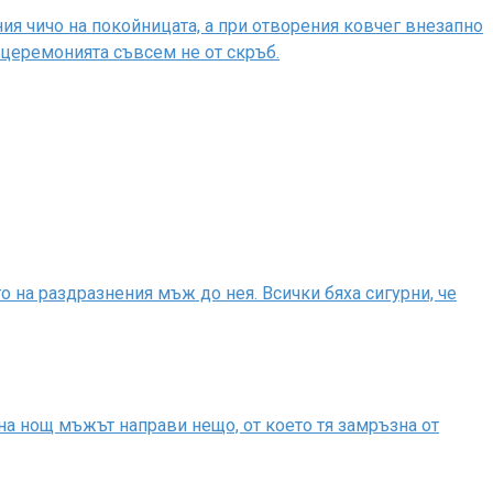
я чичо на покойницата, а при отворения ковчег внезапно
е церемонията съвсем не от скръб.
 на раздразнения мъж до нея. Всички бяха сигурни, че
на нощ мъжът направи нещо, от което тя замръзна от