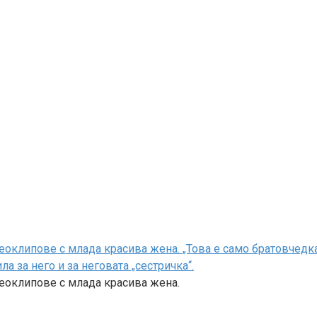
оклипове с млада красива жена. „Това е само братовчедка 
 за него и за неговата „сестричка“.
деоклипове с млада красива жена.