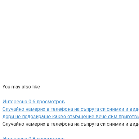
You may also like
Интересно
0
6 просмотров
Случайно намерих в телефона на съпруга си снимки и виде
дори не подозираше какво отмъщение вече съм приготвила
Случайно намерих в телефона на съпруга си снимки и ви
Интересно
0
8 просмотров