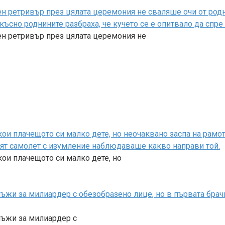
 ретривър през цялата церемония не сваляше очи от родни
-късно роднините разбраха, че кучето се е опитвало да спр
ен ретривър през цялата церемония не
и плачещото си малко дете, но неочаквано заспа на рамото
ият самолет с изумление наблюдаваше какво направи той.
ои плачещото си малко дете, но
мъжи за милиардер с обезобразено лице, но в първата брач
омъжи за милиардер с