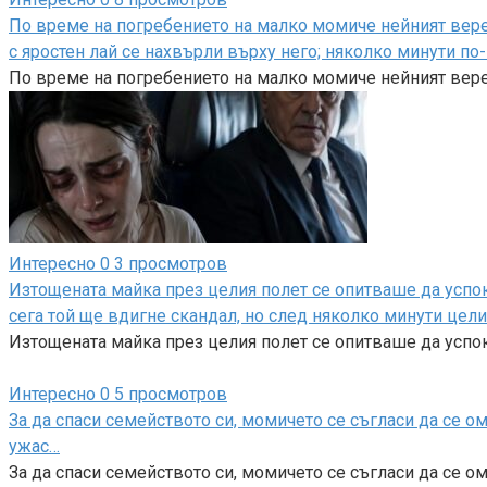
По време на погребението на малко момиче нейният верен
с яростен лай се нахвърли върху него; няколко минути по
По време на погребението на малко момиче нейният вер
Интересно
0
3 просмотров
Изтощената майка през целия полет се опитваше да успоко
сега той ще вдигне скандал, но след няколко минути цел
Изтощената майка през целия полет се опитваше да успок
Интересно
0
5 просмотров
За да спаси семейството си, момичето се съгласи да се о
ужас…
За да спаси семейството си, момичето се съгласи да се 