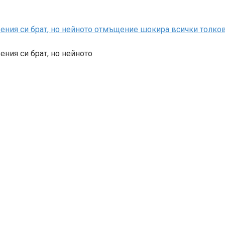
вения си брат, но нейното отмъщение шокира всички толко
ения си брат, но нейното