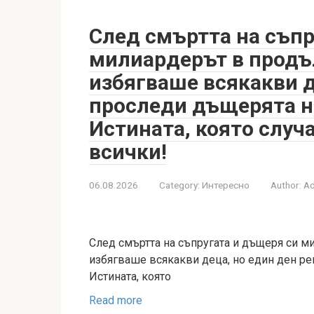
След смъртта на съпр
милиардерът в продъ
избягваше всякакви д
проследи дъщерята н
Истината, която случ
всички!
06.08.2026
Category:
Интересно
Author:
A
След смъртта на съпругата и дъщеря си м
избягваше всякакви деца, но един ден р
Истината, която
Read more