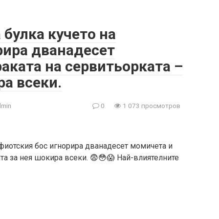
 булка кучето на
рира дванадесет
раката на сервитьорката –
ра всеки.
dmin
0
1 073 просмотров
афиотския бос игнорира дванадесет момичета и
ата за нея шокира всеки. 😨😳😱 Най-влиятелните