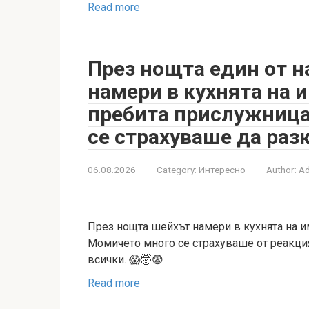
Read more
През нощта един от н
намери в кухнята на 
пребита прислужница…
се страхуваше да раз
06.08.2026
Category:
Интересно
Author:
A
През нощта шейхът намери в кухнята на 
Момичето много се страхуваше от реакцият
всички. 😱🤯😨
Read more