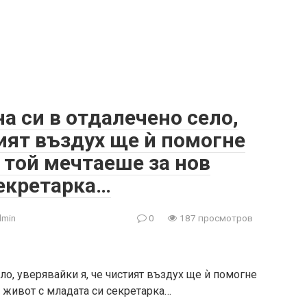
а си в отдалечено село,
тият въздух ще ѝ помогне
т той мечтаеше за нов
секретарка…
dmin
0
187 просмотров
ло, уверявайки я, че чистият въздух ще ѝ помогне
в живот с младата си секретарка…