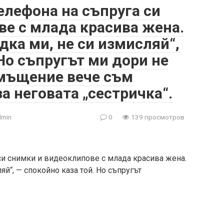
елефона на съпруга си
е с млада красива жена.
дка ми, не си измисляй“,
 Но съпругът ми дори не
мъщение вече съм
за неговата „сестричка“.
dmin
0
139 просмотров
си снимки и видеоклипове с млада красива жена.
яй“, — спокойно каза той. Но съпругът