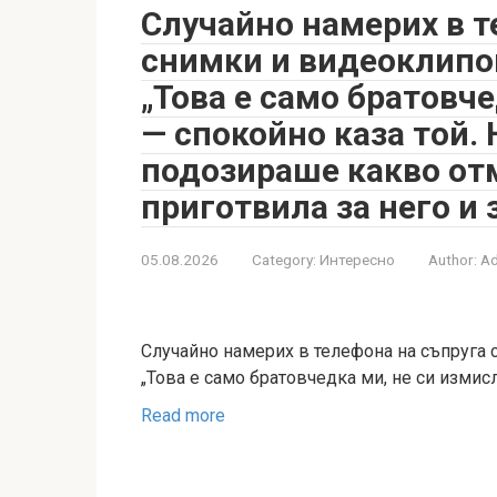
Случайно намерих в т
снимки и видеоклипов
„Това е само братовче
— спокойно каза той.
подозираше какво от
приготвила за него и 
05.08.2026
Category:
Интересно
Author:
A
Случайно намерих в телефона на съпруга 
„Това е само братовчедка ми, не си измисл
Read more