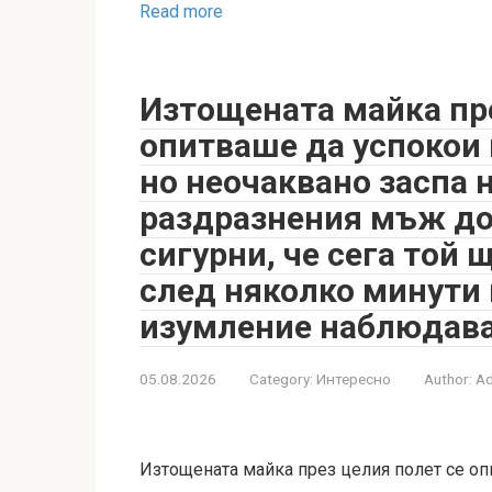
Read more
Изтощената майка пре
опитваше да успокои 
но неочаквано заспа 
раздразнения мъж до 
сигурни, че сега той 
след няколко минути 
изумление наблюдава
05.08.2026
Category:
Интересно
Author:
A
Изтощената майка през целия полет се оп