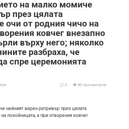
ието на малко момиче
ър през цялата
 очи от родния чичо на
творения ковчег внезапно
ърли върху него; няколко
ините разбраха, че
 да спре церемонията
dmin
0
80 просмотров
че нейният верен ретривър през цялата
 на покойницата, а при отворения ковчег