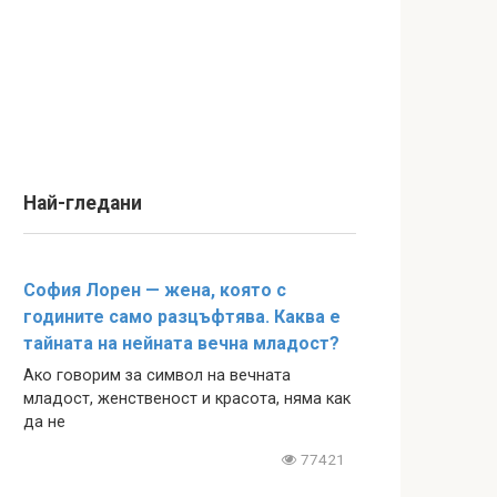
Най-гледани
София Лорен — жена, която с
годините само разцъфтява. Каква е
тайната на нейната вечна младост?
Ако говорим за символ на вечната
младост, женственост и красота, няма как
да не
77421