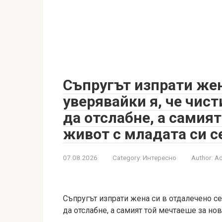
Съпругът изпрати жен
уверявайки я, че чис
да отслабне, а самия
живот с младата си 
07.08.2026
Category:
Интересно
Author:
A
Съпругът изпрати жена си в отдалечено се
да отслабне, а самият той мечтаеше за но