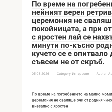
По време на погребен
нейният верен ретрив
церемония не сваляше
покойницата, а при о
с яростен лай се нахв
минути по-късно родн
кучето се е опитвало
съвсем не от скръб.
05.08.2026
Category:
Интересно
Author:
A
По време на погребението на малко моми
церемония не сваляше очи от родния чичо
внезапно с яростен