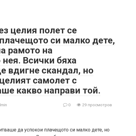
з целия полет се
плачещото си малко дете,
на рамото на
нея. Всички бяха
ще вдигне скандал, но
целият самолет с
ше какво направи той.
dmin
0
29 просмотров
итваше да успокои плачещото си малко дете, но