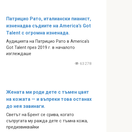
Патрицио Рато, италиански пианист,
изненадва съдиите на America’s Got
Talent с огромна изненада.
Аудицията на Патрицио Рато в America’s
Got Talent през 2019 г. в началото
изглеждаше
63278
Жената ми роди дете с тъмен цвят
на кожата — и въпреки това останах
до нея завинаги.
Светът на Брент се срива, когато
съпругата му ражда дете с тъмна кожа,
предизвиквайки