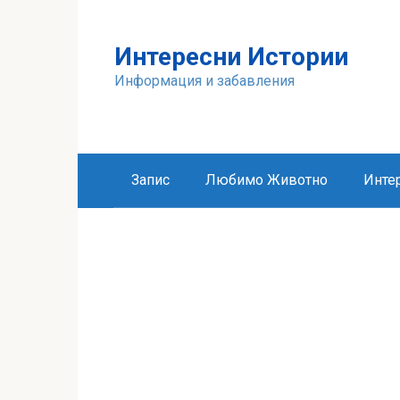
Skip
to
Интересни Истории
content
Информация и забавления
Запис
Любимо Животно
Инте