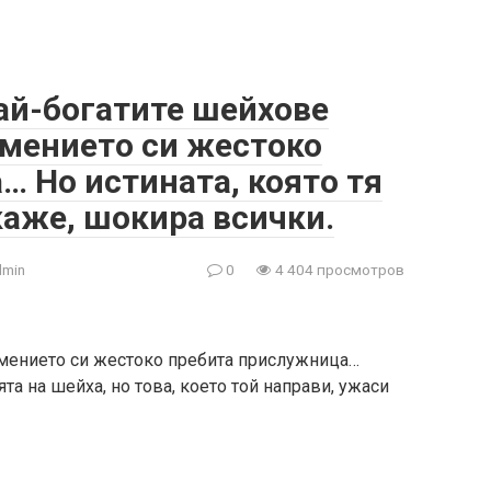
ай-богатите шейхове
имението си жестоко
 Но истината, която тя
каже, шокира всички.
dmin
0
4 404 просмотров
имението си жестоко пребита прислужница…
а на шейха, но това, което той направи, ужаси