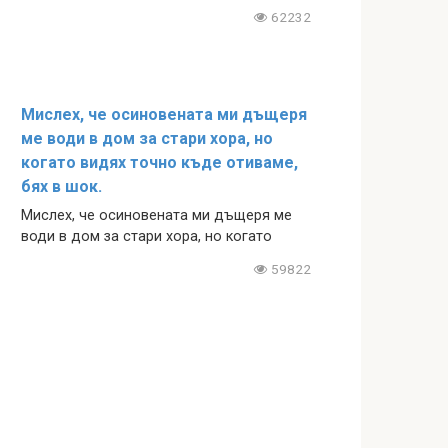
62232
Мислех, че осиновената ми дъщеря
ме води в дом за стари хора, но
когато видях точно къде отиваме,
бях в шок.
Мислех, че осиновената ми дъщеря ме
води в дом за стари хора, но когато
59822