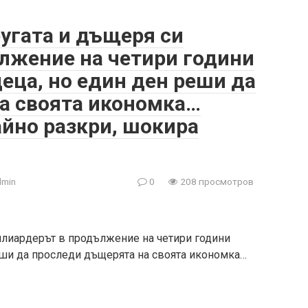
угата и дъщеря си
лжение на четири години
еца, но един ден реши да
а своята икономка…
айно разкри, шокира
dmin
0
208 просмотров
илиардерът в продължение на четири години
еши да проследи дъщерята на своята икономка…