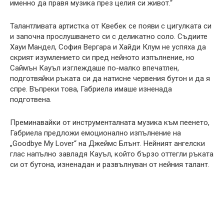
именно да правя музика през целия си живот.“
Талантливата артистка от Квебек се появи с цигулката си
и започна прослушването си с деликатно соло. Съдиите
Хауи Мандел, София Вергара и Хайди Клум не успяха да
скрият изумлението си пред нейното изпълнение, но
Саймън Кауъл изглеждаше по-малко впечатлен,
подготвяйки ръката си да натисне червения бутон и да я
спре. Въпреки това, Габриела имаше изненада
подготвена.
Преминавайки от инструменталната музика към пеенето,
Габриела предложи емоционално изпълнение на
„Goodbye My Lover“ на Джеймс Блънт. Нейният ангелски
глас напълно завладя Кауъл, който бързо оттегли ръката
си от бутона, изненадан и развълнуван от нейния талант.