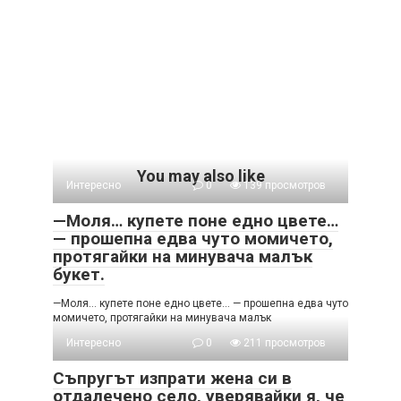
You may also like
Интересно
0
139 просмотров
—Моля… купете поне едно цвете…
— прошепна едва чуто момичето,
протягайки на минувача малък
букет.
—Моля… купете поне едно цвете… — прошепна едва чуто
момичето, протягайки на минувача малък
Интересно
0
211 просмотров
Съпругът изпрати жена си в
отдалечено село, уверявайки я, че