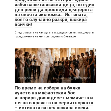
избягваше всякакви деца, но един
ден реши да проследи дъщерята
на своята икономка… Истината,
която случайно разкри, шокира
всички!
След смъртта на съпругата и дъщеря си милиардерът в
продължение на четири години избягваше
Интересно
0
1 333 просмотров
По време на избора на булка
кучето на мафиотския бос
игнорира дванадесет момичета и
легна в краката на сервитьорката
– истината за нея шокира всеки.