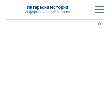
Skip
Интересни Истории
to
Информация и забавления
content
Search: