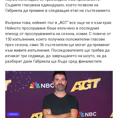
Съдиите гласуваха единодушно, което позволи на
Габриела да премине в следващия етап на състезанието.
Въпреки това, нейният път в „AGT“ все още не е към края.
Нейното прослушване беше излъчено в последния
епизод от прослушванията на сезона, осмия. С повече от
150 изпълнения, които получиха положителни гласове
през сезона, само 36 състезатели ще могат да преминат
към живите изпълнения. Последователите ще трябва да
изчакат три седмици, до завръщането на шоуто, за да
разберат дали Габриела ще бъде сред финалистите.