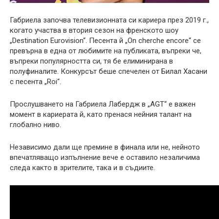
Габриела започва телевизионната си кариера през 2019 г.,
когато участва в втория сезон на френското шоу
„Destination Eurovision“. Песента й „On cherche encore“ се
превърна в една от любимите на публиката, въпреки че,
въпреки популярността си, тя бе елиминирана в
полуфиналите. Конкурсът беше спечелен от Билал Хасани
с песента „Roi“.
Прослушването на Габриела Лабердж в „AGT“ е важен
момент в кариерата й, като пренася нейния талант на
глобално ниво.
Независимо дали ще премине в финала или не, нейното
впечатляващо изпълнение вече е оставило незаличима
следа както в зрителите, така и в съдиите.