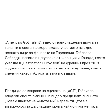
„America’s Got Talent“, едно от най-следените шоута за
таланти в света, наскоро имаше участието на едно
познато лице за феновете на Евровизия. Габриела
Лабердж, певица и цигуларка от Франция и Канада, която
участва в „Destination Eurovision“ на Франция през 2019
година, очарова всички със своето прослушване, което
спечели както публиката, така и съдиите.
Преди да се изправи на сцената на „AGT“, Габриела
сподели своите амбиции в видео преди изпълнението.
„Това е шансът на живота ми“, изрази тя, „това е
възможността да следвам моята най-голяма мечта, а