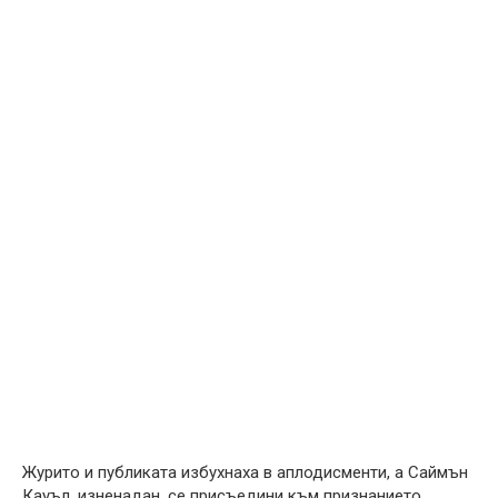
Журито и публиката избухнаха в аплодисменти, а Саймън
Кауъл, изненадан, се присъедини към признанието.