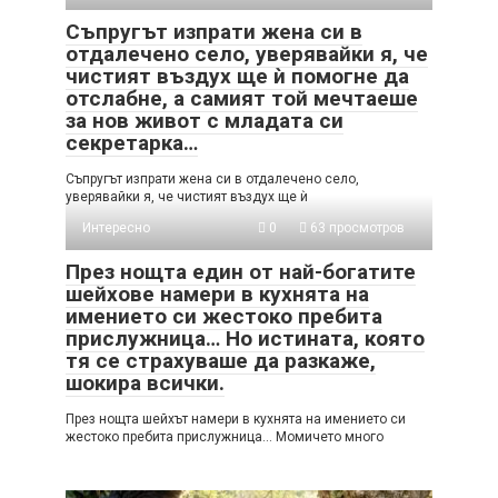
Съпругът изпрати жена си в
отдалечено село, уверявайки я, че
чистият въздух ще ѝ помогне да
отслабне, а самият той мечтаеше
за нов живот с младата си
секретарка…
Съпругът изпрати жена си в отдалечено село,
уверявайки я, че чистият въздух ще ѝ
Интересно
0
63 просмотров
През нощта един от най-богатите
шейхове намери в кухнята на
имението си жестоко пребита
прислужница… Но истината, която
тя се страхуваше да разкаже,
шокира всички.
През нощта шейхът намери в кухнята на имението си
жестоко пребита прислужница… Момичето много