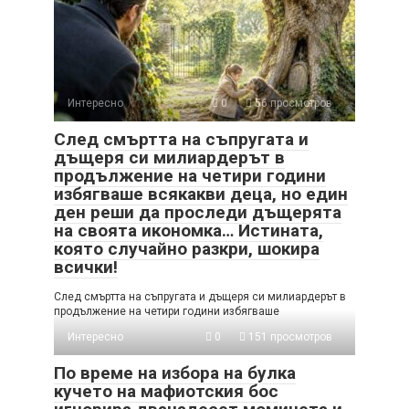
Интересно
0
56 просмотров
След смъртта на съпругата и
дъщеря си милиардерът в
продължение на четири години
избягваше всякакви деца, но един
ден реши да проследи дъщерята
на своята икономка… Истината,
която случайно разкри, шокира
всички!
След смъртта на съпругата и дъщеря си милиардерът в
продължение на четири години избягваше
Интересно
0
151 просмотров
По време на избора на булка
кучето на мафиотския бос