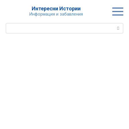
Skip
Интересни Истории
to
Информация и забавления
content
Search: