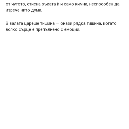
от чутото, стисна ръката ѝ и само кимна, неспособен да
изрече нито дума.
В залата цареше тишина — онази рядка тишина, когато
всяко сърце е препълнено с емоции.