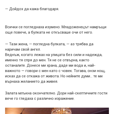
— Дойдох да кажа благодаря.
Всички се погледнаха изумено. Младоженецът намръщи
още повече, а булката не откъсваше очи от него.
— Тази жена, — погледна булката, — аз трябва да
наричам свой ангел.
Веднъж, когато лежах на улицата без сили и надежда,
именно тя спря до мен. Тя не се отвърна, както
останалите. Донесе ми храна, даде ми вода и, най-
важното — говори с мен като с човек. Тогава, онзи нощ,
исках да се откажа от живота. Но нейните думи… те ми
върнаха желанието да живея.
Залата млъкна окончателно. Дори най-скептичните гости
вече го гледаха с различно изражение.