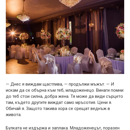
— Днес я виждам щастлива, — продължи мъжът. — И
искам да се обърна към теб, младоженецо. Винаги помни:
до теб стои силна, добра жена. Тя може да види сърцето
там, където другите виждат само мръсотия. Цени я.
Обичай я. Защото такива хора се срещат веднъж в
живота.
Булката не издържа и заплака. Младоженецът, поразен