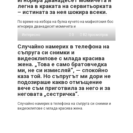
игнорира дванадесет момичета и
легна в краката на сервитьорката
– истината за нея шокира всеки.
По време на избора на булка кучето на мафиотския бос
игнорира дванадесет момичета и
Интересно
0
82 просмотров
Случайно намерих в телефона на
съпруга си снимки и
видеоклипове с млада красива
жена. „Това е само братовчедка
ми, не си измисляй“, — спокойно
каза той. Но съпругът ми дори не
подозираше какво отмъщение
вече съм приготвила за него и за
неговата „сестричка“.
Случайно намерих в телефона на съпруга си снимки и
видеоклипове с млада красива жена.