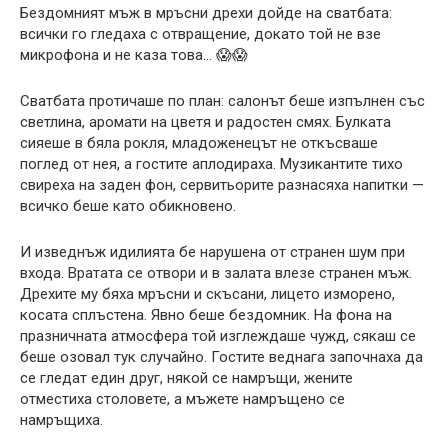
Бездомният мъж в мръсни дрехи дойде на сватбата:
всички го гледаха с отвращение, докато той не взе
микрофона и не каза това… 😱😱
Сватбата протичаше по план: салонът беше изпълнен със
светлина, аромати на цветя и радостен смях. Булката
сияеше в бяла рокля, младоженецът не откъсваше
поглед от нея, а гостите аплодираха. Музикантите тихо
свиреха на заден фон, сервитьорите разнасяха напитки —
всичко беше като обикновено.
И изведнъж идилията бе нарушена от странен шум при
входа. Вратата се отвори и в залата влезе странен мъж.
Дрехите му бяха мръсни и скъсани, лицето изморено,
косата сплъстена. Явно беше бездомник. На фона на
празничната атмосфера той изглеждаше чужд, сякаш се
беше озовал тук случайно. Гостите веднага започнаха да
се гледат един друг, някой се намръщи, жените
отместиха столовете, а мъжете намръщено се
намръщиха.