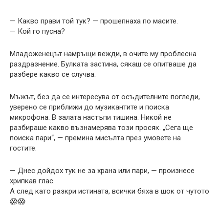
— Какво прави той тук? — прошепнаха по масите.
— Кой го пусна?
Младоженецът намръщи вежди, в очите му проблесна
раздразнение. Булката застина, сякаш се опитваше да
разбере какво се случва.
Мъжът, без да се интересува от осъдителните погледи,
уверено се приближи до музикантите и поиска
микрофона. В залата настъпи тишина. Никой не
разбираше какво възнамерява този просяк. „Сега ще
поиска пари“, — премина мисълта през умовете на
гостите.
— Днес дойдох тук не за храна или пари, — произнесе
хрипкав глас.
А след като разкри истината, всички бяха в шок от чутото
😱😱