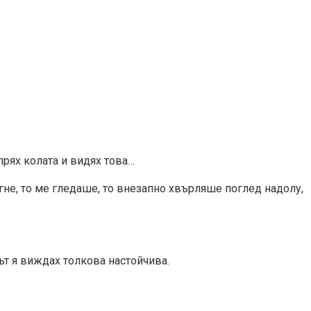
прях колата и видях това…
игне, то ме гледаше, то внезапно хвърляше поглед надолу,
ът я виждах толкова настойчива.