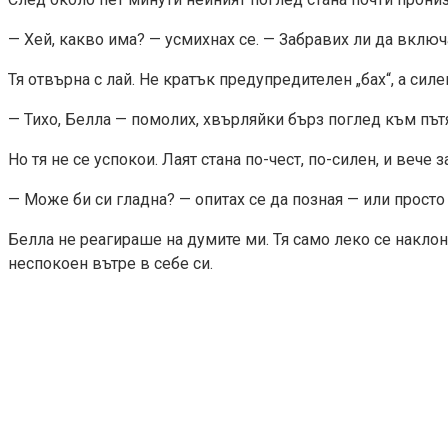
— Хей, какво има? — усмихнах се. — Забравих ли да включ
Тя отвърна с лай. Не кратък предупредителен „бах“, а сил
— Тихо, Белла — помолих, хвърляйки бърз поглед към път
Но тя не се успокои. Лаят стана по-чест, по-силен, и вече
— Може би си гладна? — опитах се да позная — или просто
Белла не реагираше на думите ми. Тя само леко се накло
неспокоен вътре в себе си.