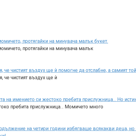
омичето, протягайки на минувача малък букет.
омичето, протягайки на минувача малък
я, че чистият въздух ще ѝ помогне да отслабне, а самият т
, че чистият въздух ще ѝ
та на имението си жестоко пребита прислужница… Но истина
стоко пребита прислужница… Момичето много
родължение на четири години избягваше всякакви деца, но
ки!