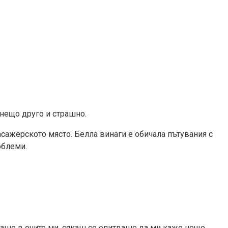
 нещо друго и страшно.
асажерското място. Белла винаги е обичала пътувания с
облеми.
даше в очите ми, сякаш се опитваше да ми каже нещо.