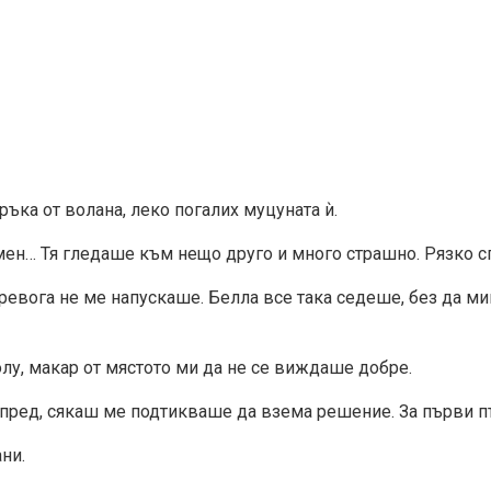
ръка от волана, леко погалих муцуната ѝ.
 мен… Тя гледаше към нещо друго и много страшно. Рязко с
тревога не ме напускаше. Белла все така седеше, без да м
лу, макар от мястото ми да не се виждаше добре.
напред, сякаш ме подтикваше да взема решение. За първи п
ни.