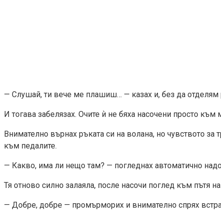
— Слушай, ти вече ме плашиш… — казах и, без да отделям 
И тогава забелязах. Очите ѝ не бяха насочени просто към
Внимателно върнах ръката си на волана, но чувството за 
към педалите.
— Какво, има ли нещо там? — погледнах автоматично надо
Тя отново силно залаяла, после насочи поглед към пътя 
— Добре, добре — промърморих и внимателно спрях встра