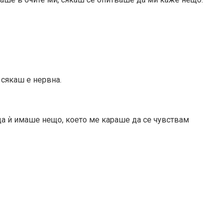
… сякаш е нервна.
да ѝ имаше нещо, което ме караше да се чувствам