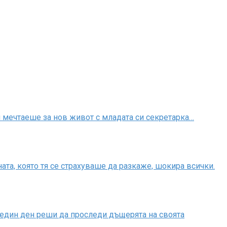
ой мечтаеше за нов живот с младата си секретарка…
та, която тя се страхуваше да разкаже, шокира всички.
 един ден реши да проследи дъщерята на своята