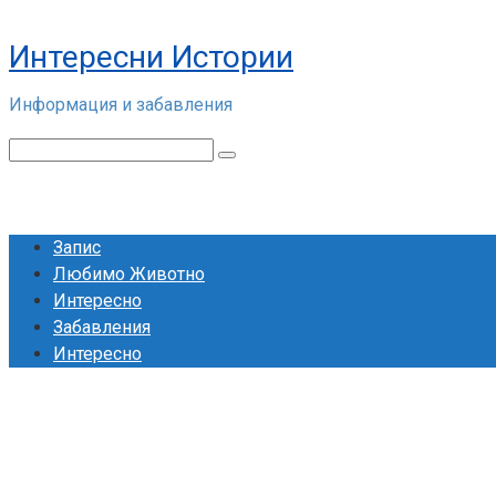
Skip
to
Интересни Истории
content
Информация и забавления
Search:
Запис
Любимо Животно
Интересно
Забавления
Интересно