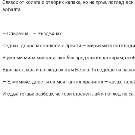
Слязох от колата и отворих капака, но на пръв поглед вс
асфалта.
— Спирачна… — въздъхнах.
Седнах, докоснах капката с пръсти — миризмата потвърди
В ума ми мина мисълта: ако бях продължил да карам, осо
Вдигнах глава и погледнах към Белла. Тя седеше на паса
— Е, момиче, днес ти си моят ангел-хранител — казах, галей
И едва тогава разбрах, че този странен лай и поглед не са