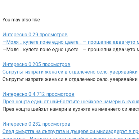
You may also like
Интересно
0
29 просмотров
—Моля… купете поне едно цвете… — прошепна едва чуто м
—Моля… купете поне едно цвете… — прошепна едва чуто м
Интересно
0
205 просмотров
Съпругът изпрати жена си в отдалечено село, уверявайки 
Съпругът изпрати жена си в отдалечено село, уверявайки я
Интересно
0
4 712 просмотров
През нощта един от най-богатите шейхове намери в кухня
През нощта шейхът намери в кухнята на имението си же
Интересно
0
232 просмотров
След смъртта на съпругата и дъщеря си милиардерът в п
икономка… Истината, която случайно разкри, шокира всич