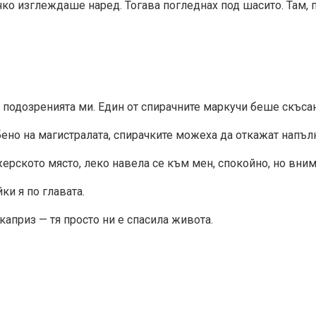
ичко изглеждаше наред. Тогава погледнах под шасито. Там,
 подозренията ми. Един от спирачните маркучи беше скъсан
бено на магистралата, спирачките можеха да откажат напъл
жерското място, леко навела се към мен, спокойно, но вн
ки я по главата.
 каприз — тя просто ни е спасила живота.