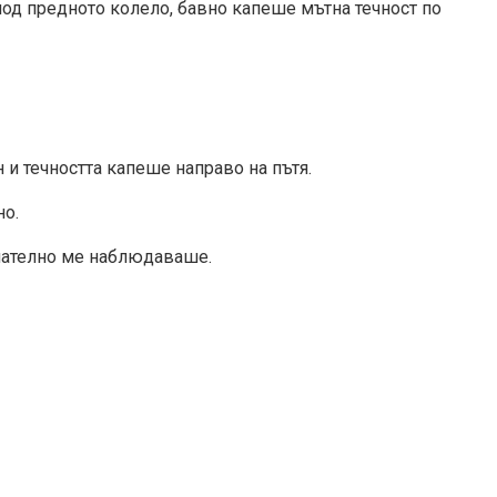
 под предното колело, бавно капеше мътна течност по
 и течността капеше направо на пътя.
но.
имателно ме наблюдаваше.