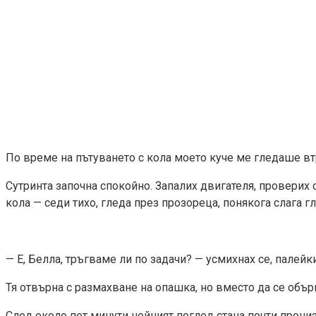
По време на пътуването с кола моето куче ме гледаше втр
Сутринта започна спокойно. Запалих двигателя, проверих 
кола — седи тихо, гледа през прозореца, понякога слага г
— Е, Белла, тръгваме ли по задачи? — усмихнах се, палейки
Тя отвърна с размахване на опашка, но вместо да се обър
След около пет минути нейният поглед стана почти прониз