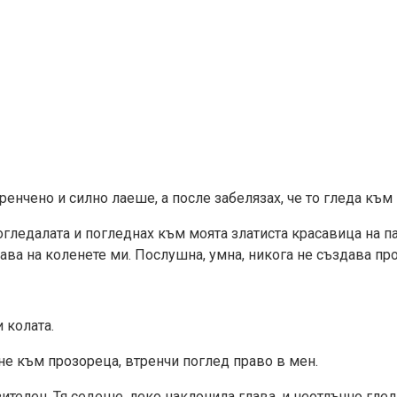
енчено и силно лаеше, а после забелязах, че то гледа към
огледалата и погледнах към моята златиста красавица на п
лава на коленете ми. Послушна, умна, никога не създава пр
 колата.
не към прозореца, втренчи поглед право в мен.
ителен. Тя седеше, леко наклонила глава, и неотлъчно гле