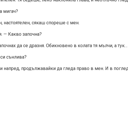
а мигач?
ен, настоятелен, сякаш спореше с мен.
я. — Какво започна?
 започнах да се дразня. Обикновено в колата тя мълчи, а тук
 си сънлива?
ни напред, продължавайки да гледа право в мен. И в погле