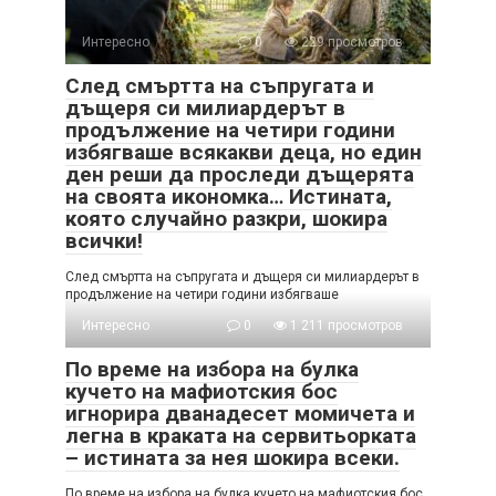
Интересно
0
229 просмотров
След смъртта на съпругата и
дъщеря си милиардерът в
продължение на четири години
избягваше всякакви деца, но един
ден реши да проследи дъщерята
на своята икономка… Истината,
която случайно разкри, шокира
всички!
След смъртта на съпругата и дъщеря си милиардерът в
продължение на четири години избягваше
Интересно
0
1 211 просмотров
По време на избора на булка
кучето на мафиотския бос
игнорира дванадесет момичета и
легна в краката на сервитьорката
– истината за нея шокира всеки.
По време на избора на булка кучето на мафиотския бос