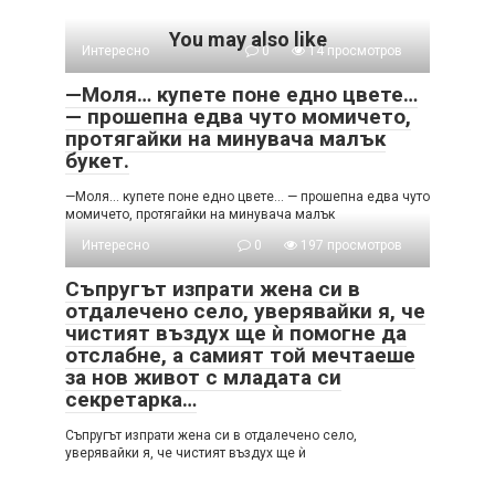
You may also like
Интересно
0
14 просмотров
—Моля… купете поне едно цвете…
— прошепна едва чуто момичето,
протягайки на минувача малък
букет.
—Моля… купете поне едно цвете… — прошепна едва чуто
момичето, протягайки на минувача малък
Интересно
0
197 просмотров
Съпругът изпрати жена си в
отдалечено село, уверявайки я, че
чистият въздух ще ѝ помогне да
отслабне, а самият той мечтаеше
за нов живот с младата си
секретарка…
Съпругът изпрати жена си в отдалечено село,
уверявайки я, че чистият въздух ще ѝ