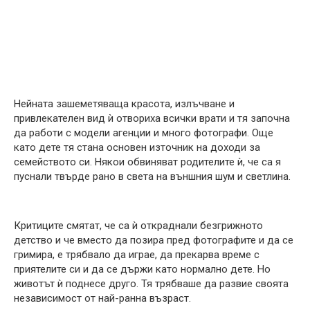
Нейната зашеметяваща красота, излъчване и
привлекателен вид ѝ отвориха всички врати и тя започна
да работи с модели агенции и много фотографи. Още
като дете тя стана основен източник на доходи за
семейството си. Някои обвиняват родителите ѝ, че са я
пуснали твърде рано в света на външния шум и светлина.
Критиците смятат, че са ѝ откраднали безгрижното
детство и че вместо да позира пред фотографите и да се
гримира, е трябвало да играе, да прекарва време с
приятелите си и да се държи като нормално дете. Но
животът ѝ поднесе друго. Тя трябваше да развие своята
независимост от най-ранна възраст.