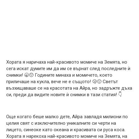
Хората я наричаха най-красивото момиче на Земята, но
сега искат думите им да им се върнат след последните ѝ
снимки! 🥱😞 Годините минаха и момичето, което
приличаше на кукла, вече не е същото! 🫢🤢 Светът
възхищаваше се на красотата на Айра, но задръжте дъха
си, преди да видите новите ѝ снимки в тази статия! 👇
Още когато беше малко дете, Айра завладя милиони по
целия свят с изключително уникалните си черти на
лицето, синеоке като океана и красивата си руса коса.
Хората я нарекоха най-красивото момиче на Земята, на