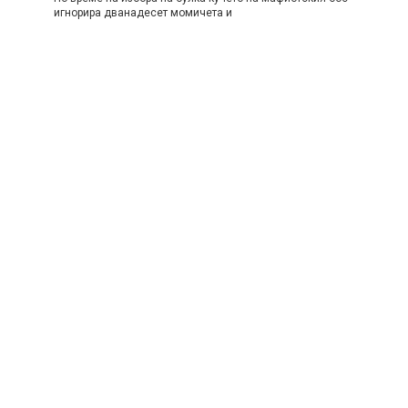
игнорира дванадесет момичета и