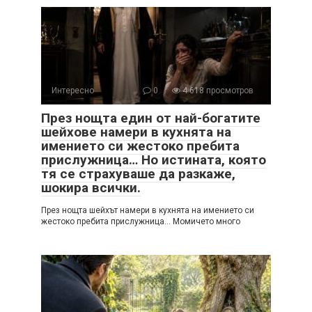
Интересно
0
4 618 просмотров
През нощта един от най-богатите
шейхове намери в кухнята на
имението си жестоко пребита
прислужница… Но истината, която
тя се страхуваше да разкаже,
шокира всички.
През нощта шейхът намери в кухнята на имението си
жестоко пребита прислужница… Момичето много