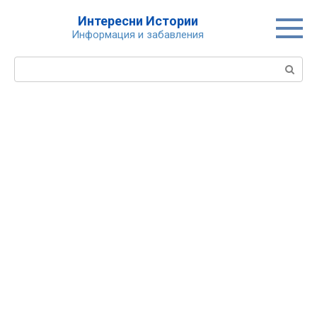
Skip
Интересни Истории
to
Информация и забавления
content
Search: