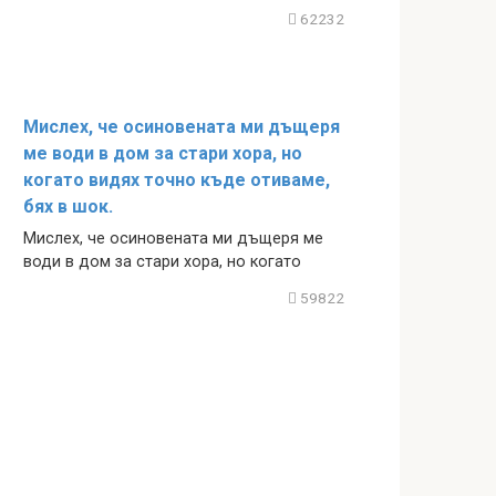
62232
Мислех, че осиновената ми дъщеря
ме води в дом за стари хора, но
когато видях точно къде отиваме,
бях в шок.
Мислех, че осиновената ми дъщеря ме
води в дом за стари хора, но когато
59822