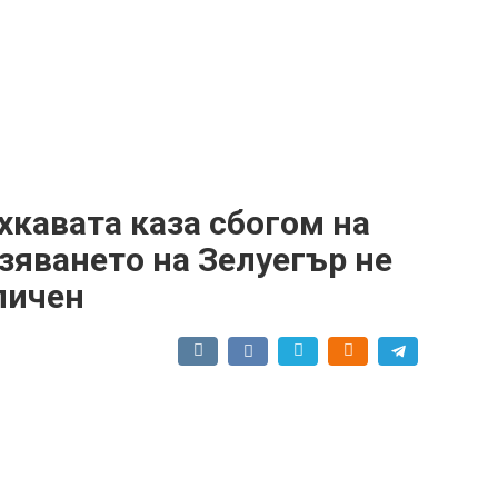
кавата каза сбогом на
азяването на Зелуегър не
личен