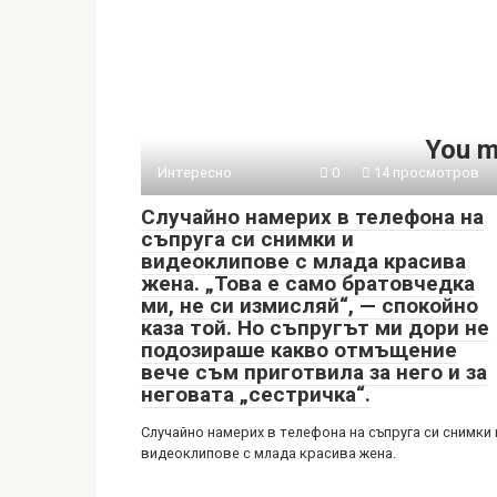
You m
Интересно
0
14 просмотров
Случайно намерих в телефона на
съпруга си снимки и
видеоклипове с млада красива
жена. „Това е само братовчедка
ми, не си измисляй“, — спокойно
каза той. Но съпругът ми дори не
подозираше какво отмъщение
вече съм приготвила за него и за
неговата „сестричка“.
Случайно намерих в телефона на съпруга си снимки 
видеоклипове с млада красива жена.