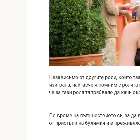
Независимо от другите роли, които та
изиграла, най-вече я помним с ролята
че за тази роля тя трябвало да качи о
По време на пътешествието си, за да в
от пристъпи на булимия и е преживяла