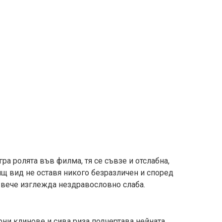
ра ролята във филма, тя се съвзе и отслабна,
ящ вид не оставя никого безразличен и според
и вече изглежда нездравословно слаба.
рни клинове и сива риза подчертава нейната