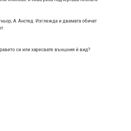
ньор, А. Анстед. Изглежда и двамата обичат
т.
дравето си или харесвате външния ѝ вид?