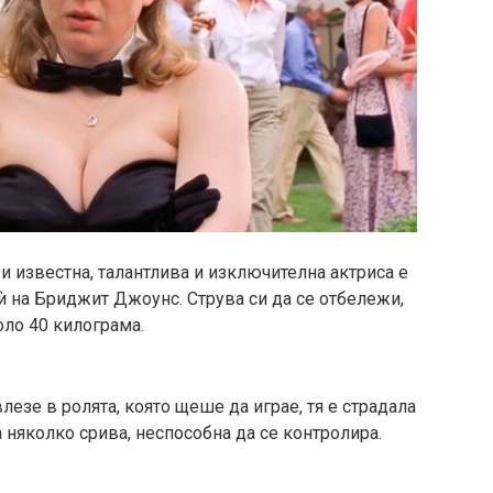
зи известна, талантлива и изключителна актриса е
 ѝ на Бриджит Джоунс. Струва си да се отбележи,
коло 40 килограма.
лезе в ролята, която щеше да играе, тя е страдала
 няколко срива, неспособна да се контролира.