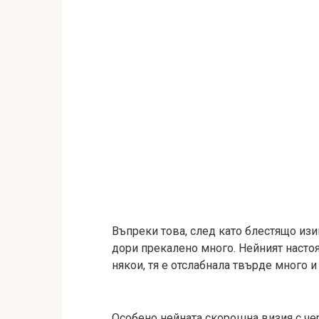
Въпреки това, след като блестящо изиг
дори прекалено много. Нейният насто
някои, тя е отслабнала твърде много 
Особено нейната скорошна визия с че