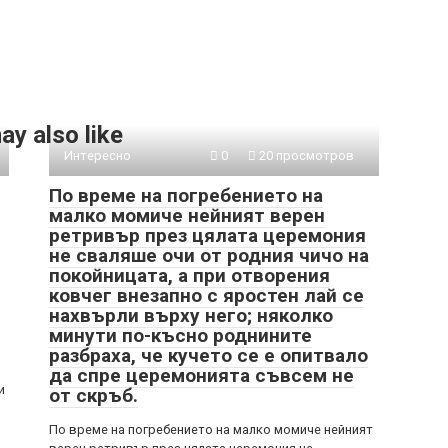
ay also like
Интересно
0
20 просмотров
По време на погребението на
малко момиче нейният верен
ретривър през цялата церемония
не сваляше очи от родния чичо на
покойницата, а при отворения
ковчег внезапно с яростен лай се
нахвърли върху него; няколко
минути по-късно роднините
разбраха, че кучето се е опитвало
да спре церемонията съвсем не
и
от скръб.
По време на погребението на малко момиче нейният