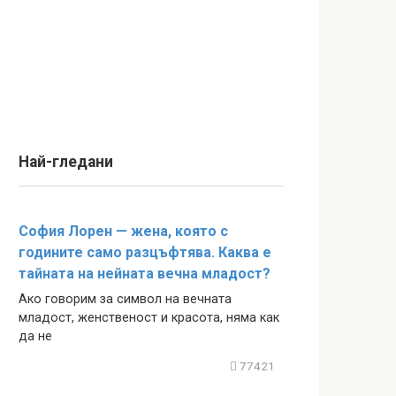
Най-гледани
София Лорен — жена, която с
годините само разцъфтява. Каква е
тайната на нейната вечна младост?
Ако говорим за символ на вечната
младост, женственост и красота, няма как
да не
77421