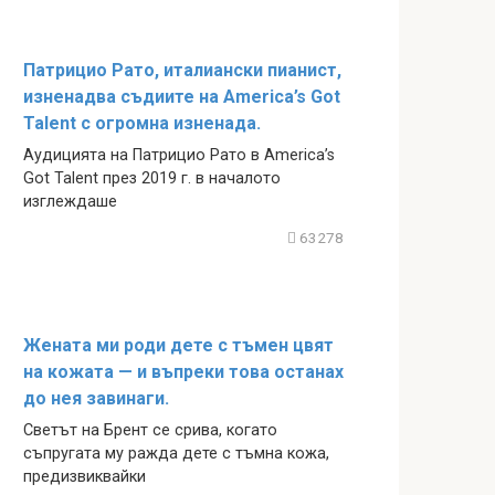
Патрицио Рато, италиански пианист,
изненадва съдиите на America’s Got
Talent с огромна изненада.
Аудицията на Патрицио Рато в America’s
Got Talent през 2019 г. в началото
изглеждаше
63278
Жената ми роди дете с тъмен цвят
на кожата — и въпреки това останах
до нея завинаги.
Светът на Брент се срива, когато
съпругата му ражда дете с тъмна кожа,
предизвиквайки