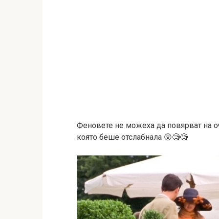
Феновете не можеха да повярват на о
която беше отслабнала 😲🧐🧐