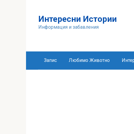
Skip
to
Интересни Истории
content
Информация и забавления
Запис
Любимо Животно
Инте