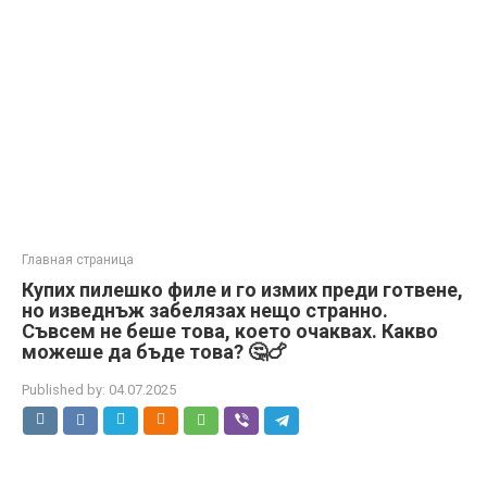
Главная страница
Купих пилешко филе и го измих преди готвене,
но изведнъж забелязах нещо странно.
Съвсем не беше това, което очаквах. Какво
можеше да бъде това? 🤔🍗
Published by:
04.07.2025