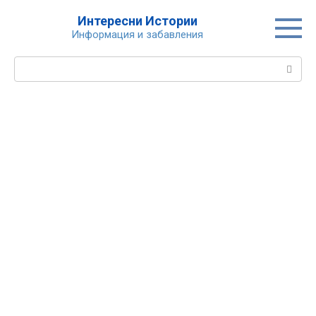
Skip
Интересни Истории
to
Информация и забавления
content
Search: