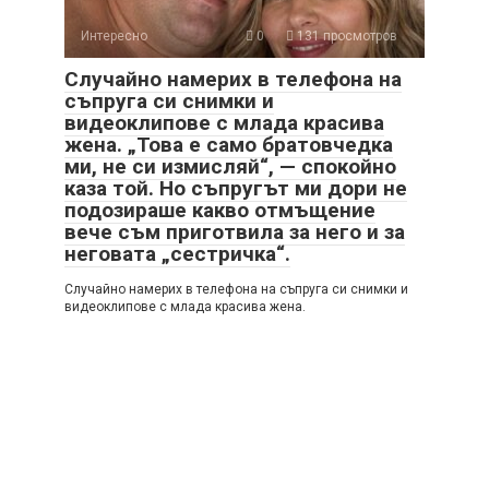
Интересно
0
131 просмотров
Случайно намерих в телефона на
съпруга си снимки и
видеоклипове с млада красива
жена. „Това е само братовчедка
ми, не си измисляй“, — спокойно
каза той. Но съпругът ми дори не
подозираше какво отмъщение
вече съм приготвила за него и за
неговата „сестричка“.
Случайно намерих в телефона на съпруга си снимки и
видеоклипове с млада красива жена.