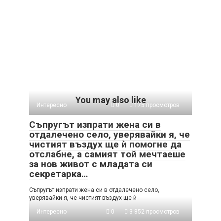
You may also like
Интересно
0
175 просмотров
Съпругът изпрати жена си в
отдалечено село, уверявайки я, че
чистият въздух ще ѝ помогне да
отслабне, а самият той мечтаеше
за нов живот с младата си
секретарка…
Съпругът изпрати жена си в отдалечено село,
уверявайки я, че чистият въздух ще ѝ
Интересно
0
3 852 просмотров