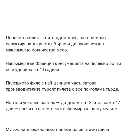
Повечето пилета, които ядем днес, са генетично
селектирани да растат бързо и да произвеждат
максимално количество месо.
Например във Франция консумацията на пилешко почти
се е удвоила за 40 години.
Пилешкото филе е най-ценната част, затова
производителите търсят пилета с все по-голяма гърда.
Но този ускорен растеж — да достигнат 3 кг за само 47
дни — пречи на естественото формиране на мускулите.
Мускулните влакна нямат време да се структурират