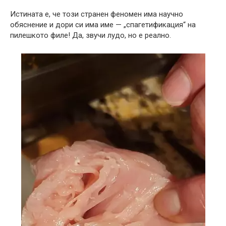
Истината е, че този странен феномен има научно
обяснение и дори си има име — „спагетификация“ на
пилешкото филе! Да, звучи лудо, но е реално.