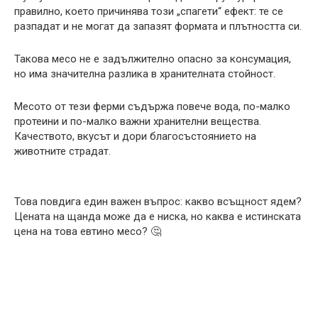
правилно, което причинява този „спагети“ ефект: те се
разпадат и не могат да запазят формата и плътността си.
Такова месо не е задължително опасно за консумация,
но има значителна разлика в хранителната стойност.
Месото от тези ферми съдържа повече вода, по-малко
протеини и по-малко важни хранителни вещества.
Качеството, вкусът и дори благосъстоянието на
животните страдат.
Това повдига един важен въпрос: какво всъщност ядем?
Цената на щанда може да е ниска, но каква е истинската
цена на това евтино месо? 🤔