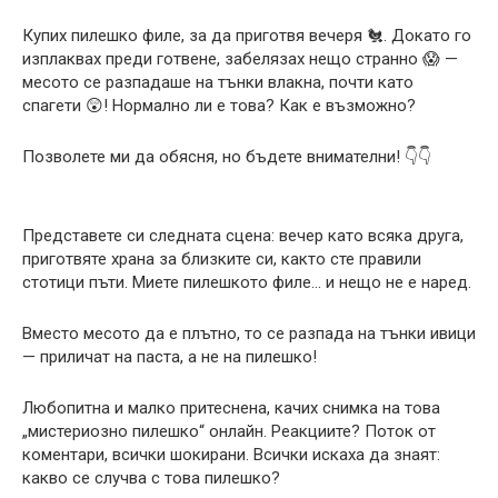
Купих пилешко филе, за да приготвя вечеря 🐔. Докато го
изплаквах преди готвене, забелязах нещо странно 😱 —
месото се разпадаше на тънки влакна, почти като
спагети 😲! Нормално ли е това? Как е възможно?
Позволете ми да обясня, но бъдете внимателни! 👇👇
Представете си следната сцена: вечер като всяка друга,
приготвяте храна за близките си, както сте правили
стотици пъти. Миете пилешкото филе… и нещо не е наред.
Вместо месото да е плътно, то се разпада на тънки ивици
— приличат на паста, а не на пилешко!
Любопитна и малко притеснена, качих снимка на това
„мистериозно пилешко“ онлайн. Реакциите? Поток от
коментари, всички шокирани. Всички искаха да знаят:
какво се случва с това пилешко?