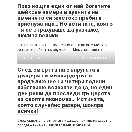
През нощта един от най-богатите
шейхове намери в кухнята на
имението си жестоко пребита
прислужница… Но истината, която
тя се страхуваше да разкаже,
шокира всички.
През нощта шейхът намери в кухнята на имението си
жестоко пребита прислужница… Момичето много
Интересно
0
187 просмотров
След смъртта на съпругата и
дъщеря си милиардерът в
продължение на четири години
избягваше всякакви деца, но един
ден реши да проследи дъщерята
на своята икономка… Истината,
която случайно разкри, шокира
всички!
След смъртта на съпругата и дъщеря си милиардерът в
продължение на четири години избягваше