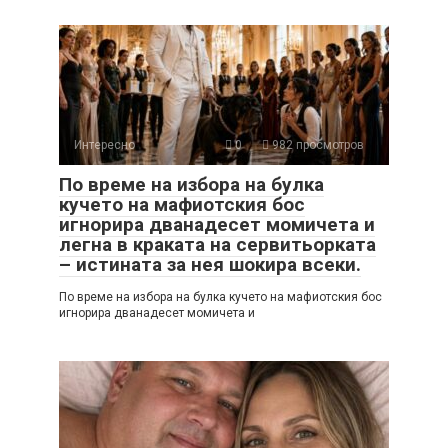
Интересно
0
982 просмотров
По време на избора на булка
кучето на мафиотския бос
игнорира дванадесет момичета и
легна в краката на сервитьорката
– истината за нея шокира всеки.
По време на избора на булка кучето на мафиотския бос
игнорира дванадесет момичета и