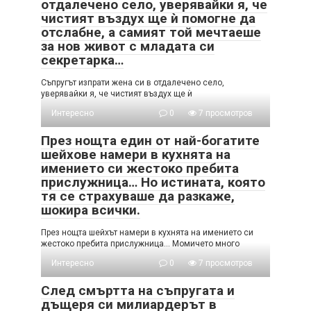
отдалечено село, уверявайки я, че
чистият въздух ще ѝ помогне да
отслабне, а самият той мечтаеше
за нов живот с младата си
секретарка…
Съпругът изпрати жена си в отдалечено село,
уверявайки я, че чистият въздух ще ѝ
Интересно
0
7 просмотров
През нощта един от най-богатите
шейхове намери в кухнята на
имението си жестоко пребита
прислужница… Но истината, която
тя се страхуваше да разкаже,
шокира всички.
През нощта шейхът намери в кухнята на имението си
жестоко пребита прислужница… Момичето много
Интересно
0
7 просмотров
След смъртта на съпругата и
дъщеря си милиардерът в