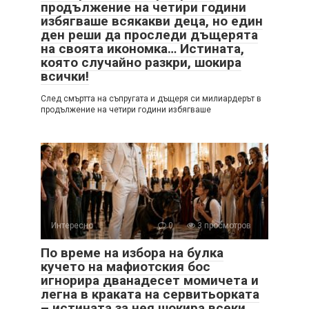
продължение на четири години
избягваше всякакви деца, но един
ден реши да проследи дъщерята
на своята икономка… Истината,
която случайно разкри, шокира
всички!
След смъртта на съпругата и дъщеря си милиардерът в
продължение на четири години избягваше
Интересно
0
3 просмотров
По време на избора на булка
кучето на мафиотския бос
игнорира дванадесет момичета и
легна в краката на сервитьорката
– истината за нея шокира всеки.