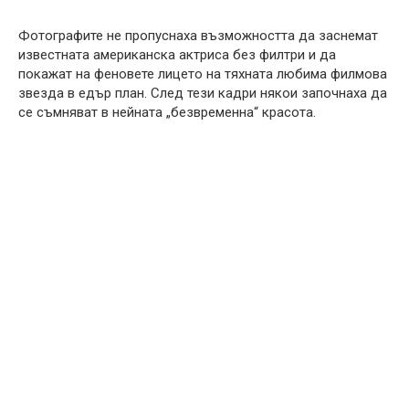
Фотографите не пропуснаха възможността да заснемат
известната американска актриса без филтри и да
покажат на феновете лицето на тяхната любима филмова
звезда в едър план. След тези кадри някои започнаха да
се съмняват в нейната „безвременна“ красота.