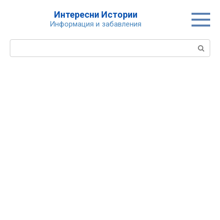
Skip
Интересни Истории
to
Информация и забавления
content
Search: