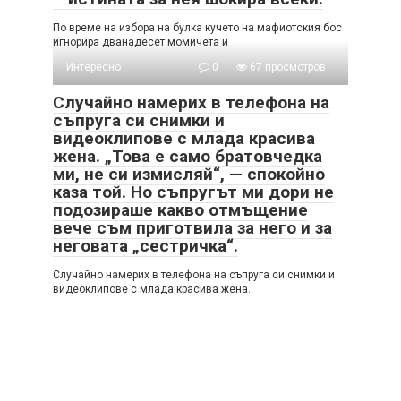
По време на избора на булка кучето на мафиотския бос
игнорира дванадесет момичета и
Интересно
0
67 просмотров
Случайно намерих в телефона на
съпруга си снимки и
видеоклипове с млада красива
жена. „Това е само братовчедка
ми, не си измисляй“, — спокойно
каза той. Но съпругът ми дори не
подозираше какво отмъщение
вече съм приготвила за него и за
неговата „сестричка“.
Случайно намерих в телефона на съпруга си снимки и
видеоклипове с млада красива жена.