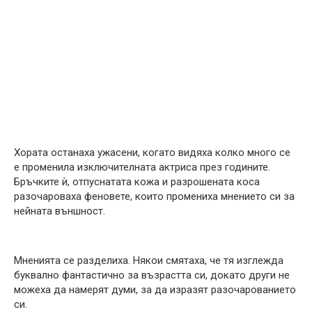
Хората останаха ужасени, когато видяха колко много се
е променила изключителната актриса през годините.
Бръчките ѝ, отпуснатата кожа и разрошената коса
разочароваха феновете, които промениха мнението си за
нейната външност.
Мненията се разделиха. Някои смятаха, че тя изглежда
буквално фантастично за възрастта си, докато други не
можеха да намерят думи, за да изразят разочарованието
си.