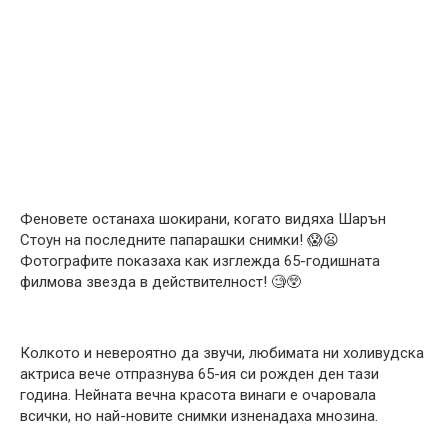
Феновете останаха шокирани, когато видяха Шарън
Стоун на последните папарашки снимки! 😱😦
Фотографите показаха как изглежда 65-годишната
филмова звезда в действителност! 🧐😲
Колкото и невероятно да звучи, любимата ни холивудска
актриса вече отпразнува 65-ия си рожден ден тази
година. Нейната вечна красота винаги е очаровала
всички, но най-новите снимки изненадаха мнозина.