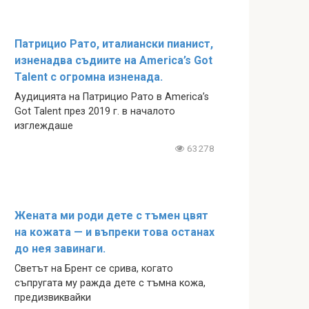
Патрицио Рато, италиански пианист,
изненадва съдиите на America’s Got
Talent с огромна изненада.
Аудицията на Патрицио Рато в America’s
Got Talent през 2019 г. в началото
изглеждаше
63278
Жената ми роди дете с тъмен цвят
на кожата — и въпреки това останах
до нея завинаги.
Светът на Брент се срива, когато
съпругата му ражда дете с тъмна кожа,
предизвиквайки