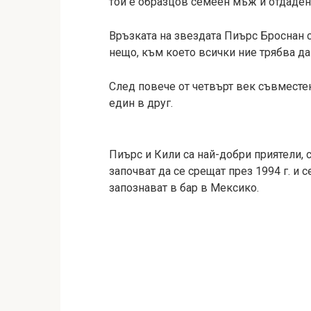
той е образцов семеен мъж и отдаден
Връзката на звездата Пиърс Броснан с
нещо, към което всички ние трябва да
След повече от четвърт век съвместен
един в друг.
Пиърс и Кили са най-добри приятели, 
започват да се срещат през 1994 г. и 
запознават в бар в Мексико.