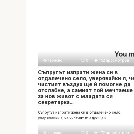
You m
Интересно
0
162 просмотров
Съпругът изпрати жена си в
отдалечено село, уверявайки я, ч
чистият въздух ще ѝ помогне да
отслабне, а самият той мечтаеше
за нов живот с младата си
секретарка…
Съпругът изпрати жена си в отдалечено село,
уверявайки я, че чистият въздух ще ѝ
Интересно
0
172 просмотров