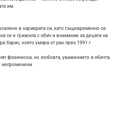
та им.
усилено в кариерата си, като същевременно се
ка се е грижила с обич и внимание за децата на
а Харис, която умира от рак през 1991 г.
ят физически, но любовта, уважението и обичта,
т непроменени.