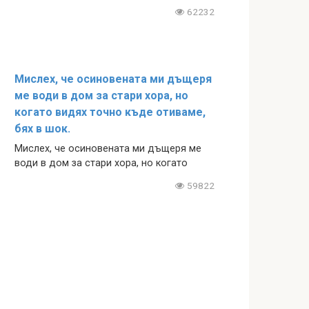
62232
Мислех, че осиновената ми дъщеря
ме води в дом за стари хора, но
когато видях точно къде отиваме,
бях в шок.
Мислех, че осиновената ми дъщеря ме
води в дом за стари хора, но когато
59822