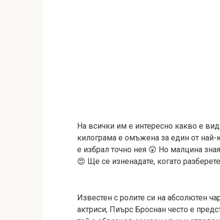
На всички им е интересно какво е вид
килограма е омъжена за един от най-к
е избрал точно нея 😲 Но малцина зная
😍 Ще се изненадате, когато разберете 
Известен с ролите си на абсолютен ча
актриси, Пиърс Броснан често е предс