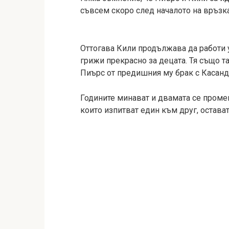
съвсем скоро след началото на връзка
Оттогава Кили продължава да работи 
грижи прекрасно за децата. Тя също та
Пиърс от предишния му брак с Касандр
Годините минават и двамата се промен
които изпитват един към друг, остава