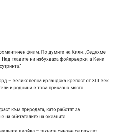
 романтичен филм. По думите на Кили: „Седяхме
 Над главите ни избухваха фойерверки, а Кени
сутринта.“
рд – великолепна ирландска крепост от XIII век.
ели и роднини в това приказно място.
раст към природата, като работят за
е на обитателите на океаните.
еалната двойка – техните синове се раждат