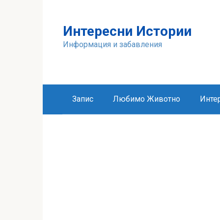
Skip
to
Интересни Истории
content
Информация и забавления
Запис
Любимо Животно
Инте