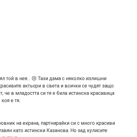
ял той в нея… 😢 Тази дама с няколко излишни
расивите актьори в света и всички се чудят защо
т, че в младостта си тя е била истинска красавица
коя е тя.
ровник на екрана, партнирайки си с много красиви
тавян като истински Казанова. Но зад кулисите