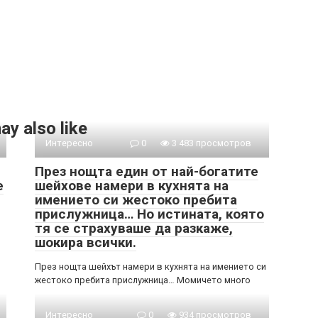
ay also like
Интересно
0
3 483 просмотров
През нощта един от най-богатите
е
шейхове намери в кухнята на
имението си жестоко пребита
прислужница… Но истината, която
тя се страхуваше да разкаже,
шокира всички.
През нощта шейхът намери в кухнята на имението си
жестоко пребита прислужница… Момичето много
Интересно
0
934 просмотров