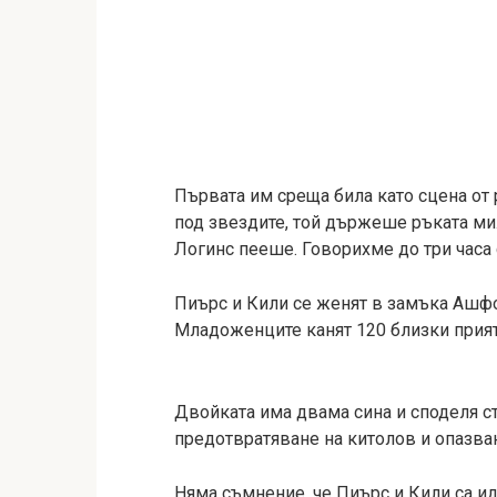
Първата им среща била като сцена от
под звездите, той държеше ръката ми.
Логинс пееше. Говорихме до три часа 
Пиърс и Кили се женят в замъка Ашфо
Младоженците канят 120 близки прият
Двойката има двама сина и споделя ст
предотвратяване на китолов и опазван
Няма съмнение, че Пиърс и Кили са ид