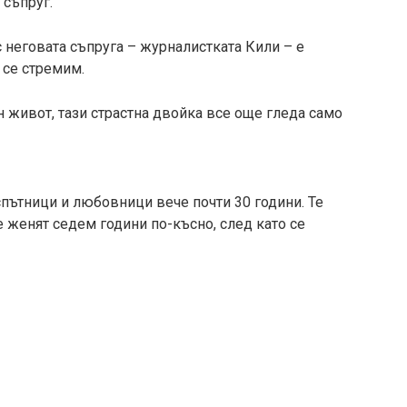
 съпруг.
 неговата съпруга – журналистката Кили – е
 се стремим.
 живот, тази страстна двойка все още гледа само
спътници и любовници вече почти 30 години. Те
се женят седем години по-късно, след като се