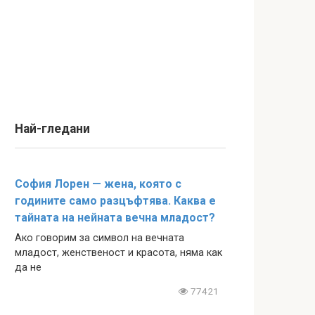
Най-гледани
София Лорен — жена, която с
годините само разцъфтява. Каква е
тайната на нейната вечна младост?
Ако говорим за символ на вечната
младост, женственост и красота, няма как
да не
77421