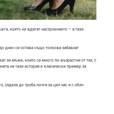
еги, които ни вдигат настроението — а тази
 до днес си остава също толкова забавна!
ат за мъже, които са много по-възрастни от тях, с
нята на тази история е класически пример за
, сядала до гроба почти за цял час и с обич