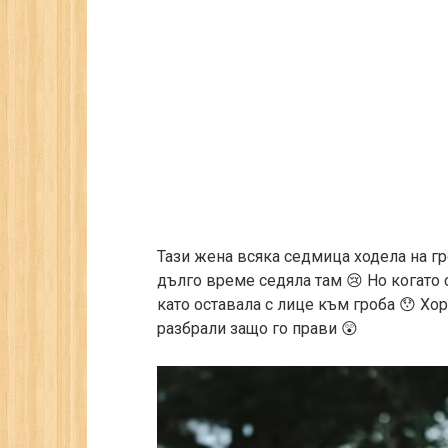
Тази жена всяка седмица ходела на гр
дълго време седяла там 😢 Но когато с
като оставала с лице към гроба 😯 Хо
разбрали защо го прави 😲