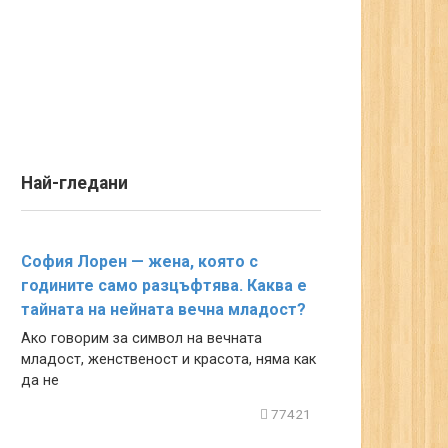
Най-гледани
София Лорен — жена, която с
годините само разцъфтява. Каква е
тайната на нейната вечна младост?
Ако говорим за символ на вечната
младост, женственост и красота, няма как
да не
77421