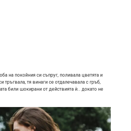
оба на покойния си съпруг, поливала цветята и
и тръгвала, тя винаги се отдалечавала с гръб,
рата били шокирани от действията ѝ… докато не