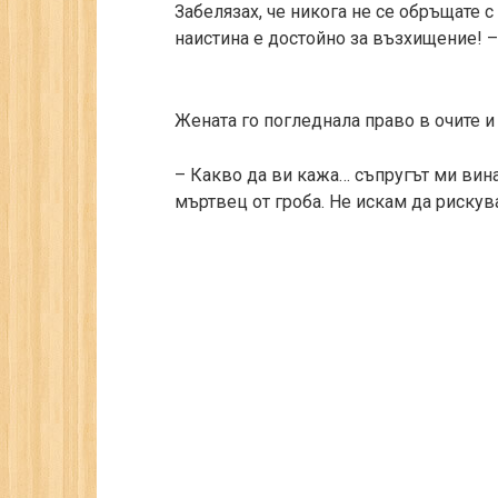
Забелязах, че никога не се обръщате с
наистина е достойно за възхищение! – 
Жената го погледнала право в очите и
– Какво да ви кажа… съпругът ми вин
мъртвец от гроба. Не искам да рискув