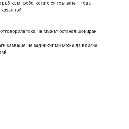
 гръб към гроба, когато си тръгвате – това
казал той.
 отговорила така, че мъжът останал шокиран:
аги казваше, че задникът ми може да вдигне
ам!