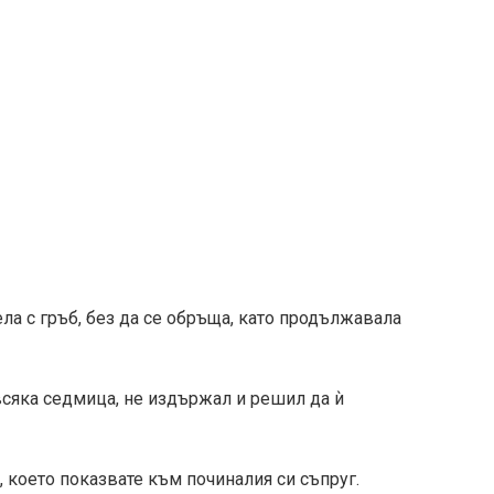
ела с гръб, без да се обръща, като продължавала
сяка седмица, не издържал и решил да ѝ
, което показвате към починалия си съпруг.