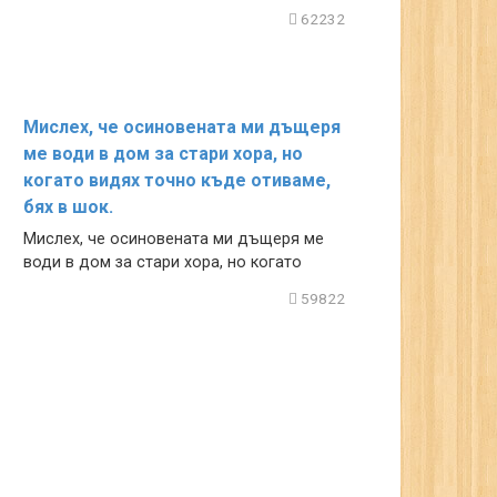
62232
Мислех, че осиновената ми дъщеря
ме води в дом за стари хора, но
когато видях точно къде отиваме,
бях в шок.
Мислех, че осиновената ми дъщеря ме
води в дом за стари хора, но когато
59822