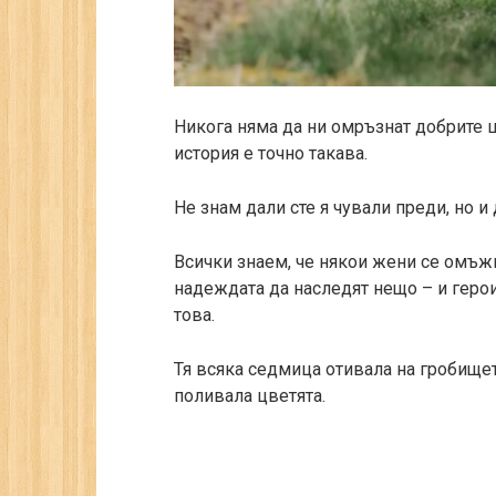
Никога няма да ни омръзнат добрите ш
история е точно такава.
Не знам дали сте я чували преди, но и
Всички знаем, че някои жени се омъжв
надеждата да наследят нещо – и герои
това.
Тя всяка седмица отивала на гробището
поливала цветята.