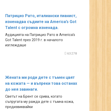
Патрицио Рато, италиански пианист,
изненадва съдиите на America’s Got
Talent с огромна изненада.
Аудицията на Патрицио Рато в America’s
Got Talent през 2019 г. в началото
изглеждаше
63278
Жената ми роди дете с тъмен цвят
на кожата — и въпреки това останах
до нея завинаги.
Светът на Брент се срива, когато
съпругата му ражда дете с тъмна кожа,
предизвиквайки