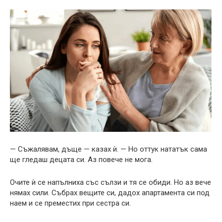
— Съжалявам, дъще — казах ѝ. — Но оттук нататък сама
ще гледаш децата си. Аз повече не мога.
Очите ѝ се напълниха със сълзи и тя се обиди. Но аз вече
нямах сили. Събрах вещите си, дадох апартамента си под
наем и се преместих при сестра си.