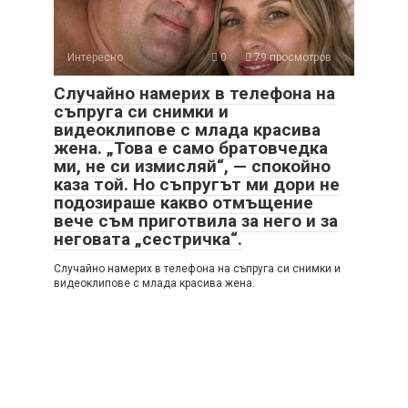
Интересно
0
79 просмотров
Случайно намерих в телефона на
съпруга си снимки и
видеоклипове с млада красива
жена. „Това е само братовчедка
ми, не си измисляй“, — спокойно
каза той. Но съпругът ми дори не
подозираше какво отмъщение
вече съм приготвила за него и за
неговата „сестричка“.
Случайно намерих в телефона на съпруга си снимки и
видеоклипове с млада красива жена.