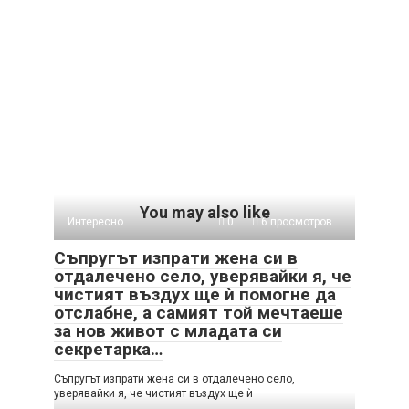
You may also like
Интересно
0
6 просмотров
Съпругът изпрати жена си в
отдалечено село, уверявайки я, че
чистият въздух ще ѝ помогне да
отслабне, а самият той мечтаеше
за нов живот с младата си
секретарка…
Съпругът изпрати жена си в отдалечено село,
уверявайки я, че чистият въздух ще ѝ