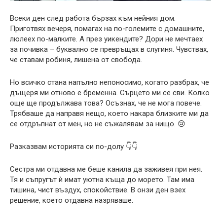
Всеки ден след работа бързах към нейния дом.
Приготвях вечеря, помагах на по-големите с домашните,
люлеех по-малките. А през уикендите? Дори не мечтаех
за почивка – буквално се превръщах в слугиня. Чувствах,
че ставам робиня, лишена от свобода.
Но всичко стана напълно непоносимо, когато разбрах, че
дъщеря ми отново е бременна. Сърцето ми се сви. Колко
още ще продължава това? Осъзнах, че не мога повече.
Трябваше да направя нещо, което накара близките ми да
се отдръпнат от мен, но не съжалявам за нищо. 😢
Разказвам историята си по-долу 👇👇
Сестра ми отдавна ме беше канила да заживея при нея.
Тя и съпругът ѝ имат уютна къща до морето. Там има
тишина, чист въздух, спокойствие. В онзи ден взех
решение, което отдавна назряваше.