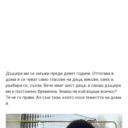
Дъщеря ми се омъжи преди девет години. Оттогава в
дома ѝ се чуват само гласове на деца, викове, смях и,
разбира се, сълзи. Вече имат шест деца, а сякаш дъщеря
ми е постоянно бременна. Знаеш ли кой върши всичко?
Тя не го прави. Аз съм тази, която носи тежестта на дома
ѝ.