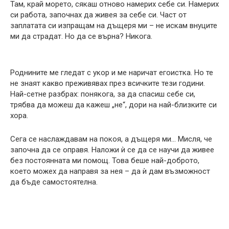
Там, край морето, сякаш отново намерих себе си. Намерих
си работа, започнах да живея за себе си. Част от
заплатата си изпращам на дъщеря ми – не искам внуците
ми да страдат. Но да се върна? Никога.
Роднините ме гледат с укор и ме наричат егоистка. Но те
не знаят какво преживявах през всичките тези години.
Най-сетне разбрах: понякога, за да спасиш себе си,
трябва да можеш да кажеш „не“, дори на най-близките си
хора.
Сега се наслаждавам на покоя, а дъщеря ми… Мисля, че
започна да се оправя. Наложи ѝ се да се научи да живее
без постоянната ми помощ. Това беше най-доброто,
което можех да направя за нея – да ѝ дам възможност
да бъде самостоятелна.