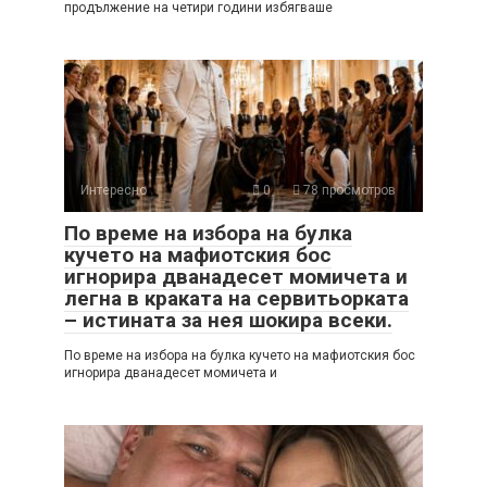
продължение на четири години избягваше
Интересно
0
78 просмотров
По време на избора на булка
кучето на мафиотския бос
игнорира дванадесет момичета и
легна в краката на сервитьорката
– истината за нея шокира всеки.
По време на избора на булка кучето на мафиотския бос
игнорира дванадесет момичета и