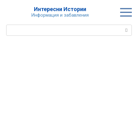
Skip
Интересни Истории
to
Информация и забавления
content
Search: