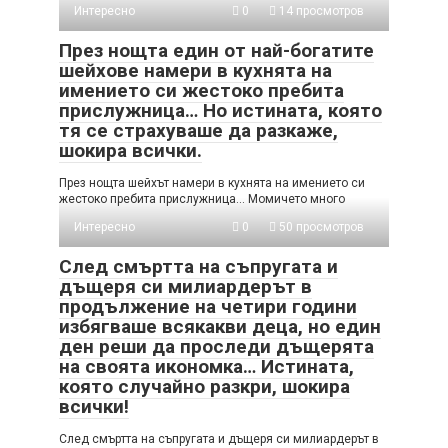
Интересно
0
14 просмотров
През нощта един от най-богатите
шейхове намери в кухнята на
имението си жестоко пребита
прислужница… Но истината, която
тя се страхуваше да разкаже,
шокира всички.
През нощта шейхът намери в кухнята на имението си
жестоко пребита прислужница… Момичето много
Интересно
0
50 просмотров
След смъртта на съпругата и
дъщеря си милиардерът в
продължение на четири години
избягваше всякакви деца, но един
ден реши да проследи дъщерята
на своята икономка… Истината,
която случайно разкри, шокира
всички!
След смъртта на съпругата и дъщеря си милиардерът в