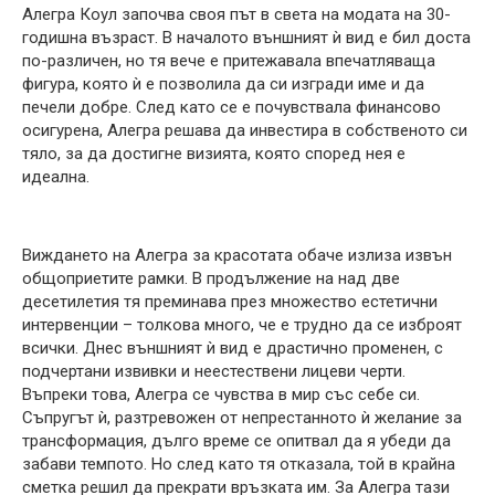
Алегра Коул започва своя път в света на модата на 30-
годишна възраст. В началото външният ѝ вид е бил доста
по-различен, но тя вече е притежавала впечатляваща
фигура, която ѝ е позволила да си изгради име и да
печели добре. След като се е почувствала финансово
осигурена, Алегра решава да инвестира в собственото си
тяло, за да достигне визията, която според нея е
идеална.
Виждането на Алегра за красотата обаче излиза извън
общоприетите рамки. В продължение на над две
десетилетия тя преминава през множество естетични
интервенции – толкова много, че е трудно да се изброят
всички. Днес външният ѝ вид е драстично променен, с
подчертани извивки и неестествени лицеви черти.
Въпреки това, Алегра се чувства в мир със себе си.
Съпругът ѝ, разтревожен от непрестанното ѝ желание за
трансформация, дълго време се опитвал да я убеди да
забави темпото. Но след като тя отказала, той в крайна
сметка решил да прекрати връзката им. За Алегра тази