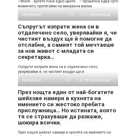
—Моля… купете поне едно цвете… — прошепна едва чуто
момичето, протягайки на минувача малък
Интересно
0
211 просмотров
Съпругът изпрати жена си в
отдалечено село, уверявайки я, че
чистият въздух ще ѝ помогне да
отслабне, а самият той мечтаеше
за нов живот с младата си
секретарка…
Съпругът изпрати жена си в отдалечено село,
уверявайки я, че чистият въздух ще ѝ
Интересно
0
4 798 просмотров
През нощта един от най-богатите
шейхове намери в кухнята на
имението си жестоко пребита
прислужница… Но истината, която
тя се страхуваше да разкаже,
шокира всички.
През нощта шейхът намери в кухнята на имението си