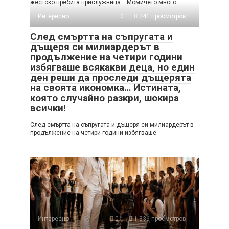
жестоко пребита прислужница… Момичето много
Интересно
0
241 просмотров
След смъртта на съпругата и
дъщеря си милиардерът в
продължение на четири години
избягваше всякакви деца, но един
ден реши да проследи дъщерята
на своята икономка… Истината,
която случайно разкри, шокира
всички!
След смъртта на съпругата и дъщеря си милиардерът в
продължение на четири години избягваше
Интересно
0
1 336 просмотров