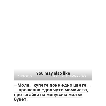
You may also like
Интересно
0
154 просмотров
—Моля… купете поне едно цвете…
— прошепна едва чуто момичето,
протягайки на минувача малък
букет.