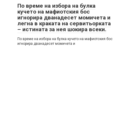
По време на избора на булка
кучето на мафиотския бос
игнорира дванадесет момичета и
легна в краката на сервитьорката
– истината за нея шокира всеки.
По време на избора на булка кучето на мафиотския бос
игнорира дванадесет момичета и