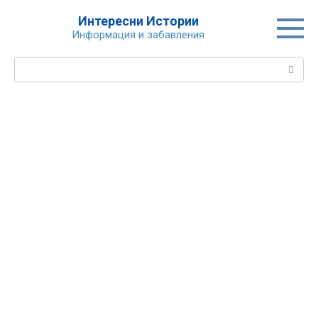
Skip
Интересни Истории
to
Информация и забавления
content
Search: