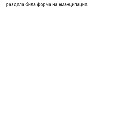
раздяла била форма на еманципация.