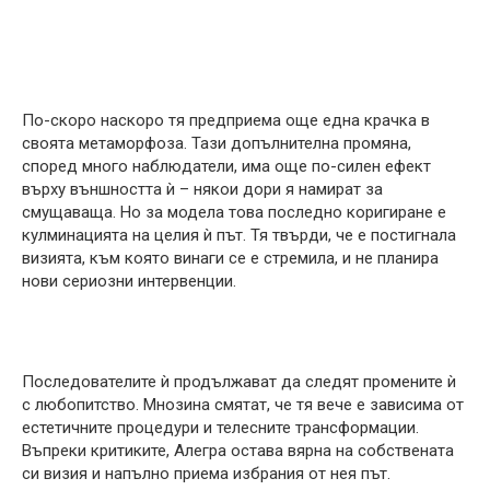
По-скоро наскоро тя предприема още една крачка в
своята метаморфоза. Тази допълнителна промяна,
според много наблюдатели, има още по-силен ефект
върху външността ѝ – някои дори я намират за
смущаваща. Но за модела това последно коригиране е
кулминацията на целия ѝ път. Тя твърди, че е постигнала
визията, към която винаги се е стремила, и не планира
нови сериозни интервенции.
Последователите ѝ продължават да следят промените ѝ
с любопитство. Мнозина смятат, че тя вече е зависима от
естетичните процедури и телесните трансформации.
Въпреки критиките, Алегра остава вярна на собствената
си визия и напълно приема избрания от нея път.