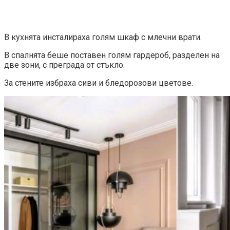
В кухнята инсталираха голям шкаф с млечни врати.
В спалнята беше поставен голям гардероб, разделен на
две зони, с преграда от стъкло.
За стените избраха сиви и бледорозови цветове.