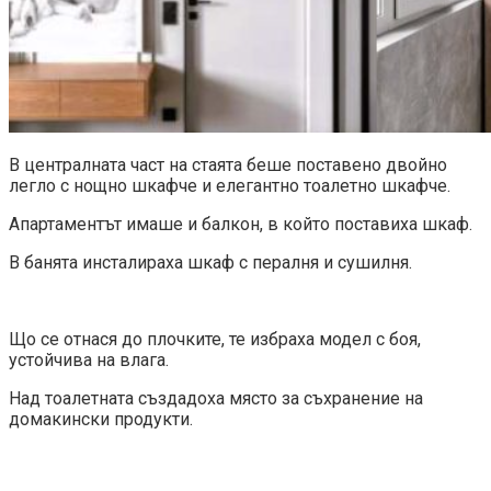
В централната част на стаята беше поставено двойно
легло с нощно шкафче и елегантно тоалетно шкафче.
Апартаментът имаше и балкон, в който поставиха шкаф.
В банята инсталираха шкаф с пералня и сушилня.
Що се отнася до плочките, те избраха модел с боя,
устойчива на влага.
Над тоалетната създадоха място за съхранение на
домакински продукти.