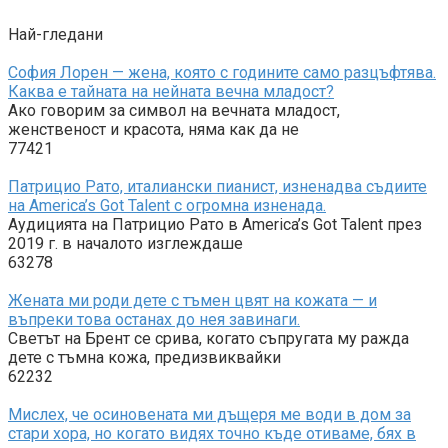
Най-гледани
София Лорен — жена, която с годините само разцъфтява.
Каква е тайната на нейната вечна младост?
Ако говорим за символ на вечната младост,
женственост и красота, няма как да не
77421
Патрицио Рато, италиански пианист, изненадва съдиите
на America’s Got Talent с огромна изненада.
Аудицията на Патрицио Рато в America’s Got Talent през
2019 г. в началото изглеждаше
63278
Жената ми роди дете с тъмен цвят на кожата — и
въпреки това останах до нея завинаги.
Светът на Брент се срива, когато съпругата му ражда
дете с тъмна кожа, предизвиквайки
62232
Мислех, че осиновената ми дъщеря ме води в дом за
стари хора, но когато видях точно къде отиваме, бях в