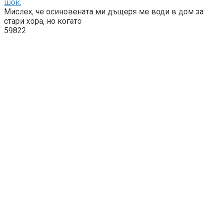
шок.
Мислех, че осиновената ми дъщеря ме води в дом за
стари хора, но когато
59822