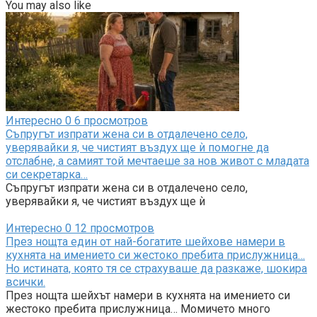
You may also like
Интересно
0
6 просмотров
Съпругът изпрати жена си в отдалечено село,
уверявайки я, че чистият въздух ще ѝ помогне да
отслабне, а самият той мечтаеше за нов живот с младата
си секретарка…
Съпругът изпрати жена си в отдалечено село,
уверявайки я, че чистият въздух ще ѝ
Интересно
0
12 просмотров
През нощта един от най-богатите шейхове намери в
кухнята на имението си жестоко пребита прислужница…
Но истината, която тя се страхуваше да разкаже, шокира
всички.
През нощта шейхът намери в кухнята на имението си
жестоко пребита прислужница… Момичето много