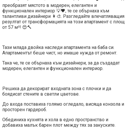
преобразят мястото в модерен, елегантен и
функционален интериор 💡🖤, те се обърнаха към
талантливи дизайнери 👩‍🎨. Разгледайте впечатляващия
резултат от трансформацията на този апартамент с площ
от 57 м²! 😍🔨
Тази млада двойка наследи апартамента на баба си.
Апартаментът беше чист, но имаше нужда от ремонт.
Така че, те се обърнаха към дизайнери, за да създадат
модерен, елегантен и функционален интериор.
Решиха да декорират входната зона с плочки и да
боядисат стените в светли цветове.
До входа поставиха голямо огледало, висяща конзола и
просторен гардероб.
Обединиха кухнята и хола в едно пространство и
добавиха малък барен плот между тях за закуските.