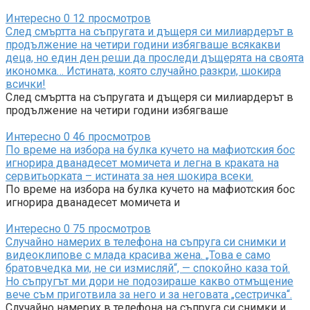
Интересно
0
12 просмотров
След смъртта на съпругата и дъщеря си милиардерът в
продължение на четири години избягваше всякакви
деца, но един ден реши да проследи дъщерята на своята
икономка… Истината, която случайно разкри, шокира
всички!
След смъртта на съпругата и дъщеря си милиардерът в
продължение на четири години избягваше
Интересно
0
46 просмотров
По време на избора на булка кучето на мафиотския бос
игнорира дванадесет момичета и легна в краката на
сервитьорката – истината за нея шокира всеки.
По време на избора на булка кучето на мафиотския бос
игнорира дванадесет момичета и
Интересно
0
75 просмотров
Случайно намерих в телефона на съпруга си снимки и
видеоклипове с млада красива жена. „Това е само
братовчедка ми, не си измисляй“, — спокойно каза той.
Но съпругът ми дори не подозираше какво отмъщение
вече съм приготвила за него и за неговата „сестричка“.
Случайно намерих в телефона на съпруга си снимки и