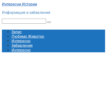
Skip
Интересни Истории
to
Информация и забавления
content
Search:
Запис
Любимо Животно
Интересно
Забавления
Интересно