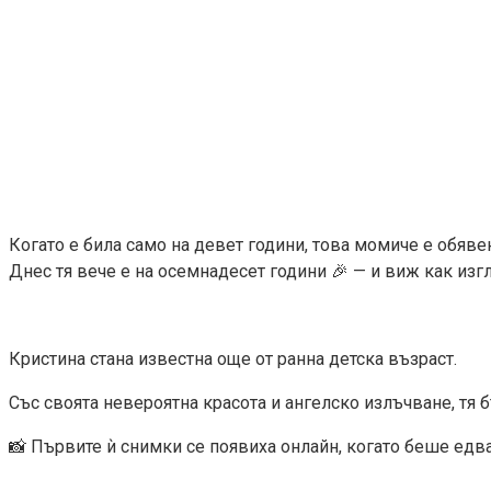
Когато е била само на девет години, това момиче е обяве
Днес тя вече е на осемнадесет години 🎉 — и виж как изгл
Кристина стана известна още от ранна детска възраст.
Със своята невероятна красота и ангелско излъчване, тя 
📸 Първите ѝ снимки се появиха онлайн, когато беше едва 