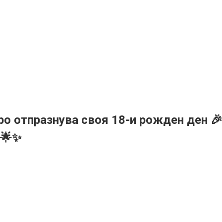
о отпразнува своя 18-и рожден ден 
 🌟✨