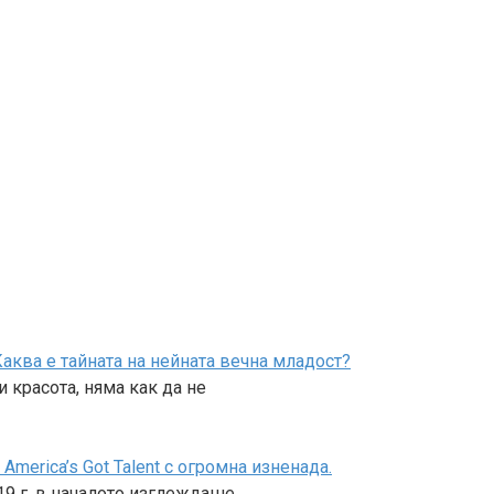
аква е тайната на нейната вечна младост?
 красота, няма как да не
merica’s Got Talent с огромна изненада.
019 г. в началото изглеждаше