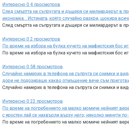
Интересно
0
4 просмотров
След смъртта на съпругата и дъщеря си милиардерът в п
икономка… Истината, която случайно разкри, шокира всич
След смъртта на съпругата и дъщеря си милиардерът в п
Интересно
0
2 просмотров
По време на избора на булка кучето на мафиотския бос иг
По време на избора на булка кучето на мафиотския бос и
Интересно
0
58 просмотров
Случайно намерих в телефона на съпруга си снимки и виде
дори не подозираше какво отмъщение вече съм приготвила
Случайно намерих в телефона на съпруга си снимки и ви
Интересно
0
22 просмотров
По време на погребението на малко момиче нейният верен
с яростен лай се нахвърли върху него; няколко минути по
По време на погребението на малко момиче нейният вер