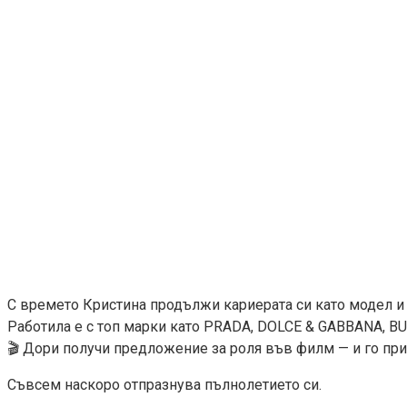
С времето Кристина продължи кариерата си като модел и
Работила е с топ марки като PRADA, DOLCE & GABBANA, B
🎬 Дори получи предложение за роля във филм — и го при
Съвсем наскоро отпразнува пълнолетието си.