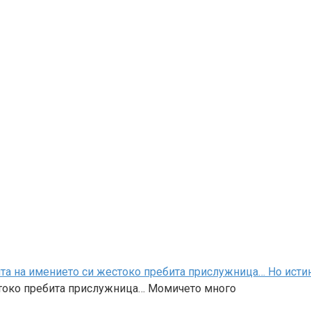
та на имението си жестоко пребита прислужница… Но истина
стоко пребита прислужница… Момичето много