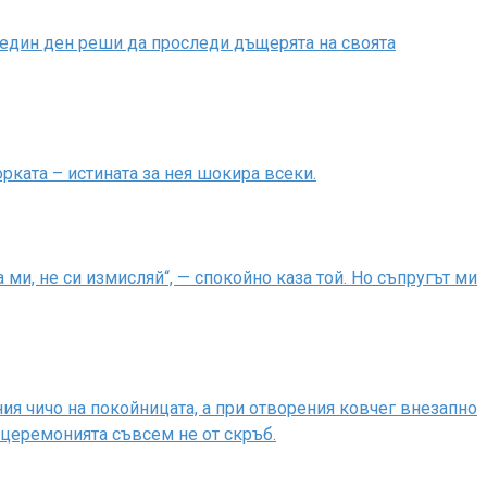
 един ден реши да проследи дъщерята на своята
рката – истината за нея шокира всеки.
ми, не си измисляй“, — спокойно каза той. Но съпругът ми
я чичо на покойницата, а при отворения ковчег внезапно
е церемонията съвсем не от скръб.