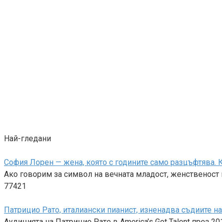
Най-гледани
София Лорен — жена, която с годините само разцъфтява. К
Ако говорим за символ на вечната младост, женственост и
77421
Патрицио Рато, италиански пианист, изненадва съдиите на A
Аудицията на Патрицио Рато в America’s Got Talent през 2