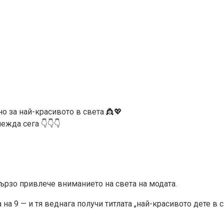
но за най-красивото в света 👸💖
ежда сега 👇👇👇
бързо привлече вниманието на света на модата.
на 9 — и тя веднага получи титлата „най-красивото дете в с