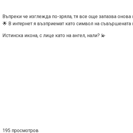
Въпреки че изглежда по-зряла, тя все още запазва онов
🌟 В интернет я възприемат като символ на съвършената 
Истинска икона, с лице като на ангел, нали? 💫
195 просмотров