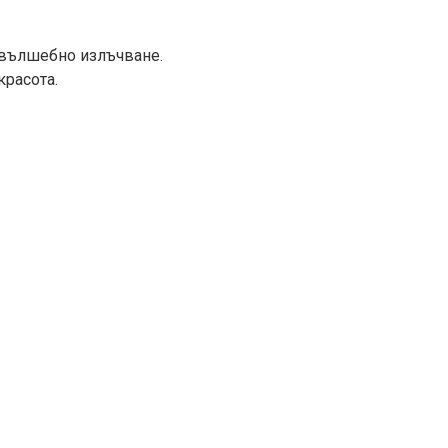
а вълшебно излъчване.
красота.