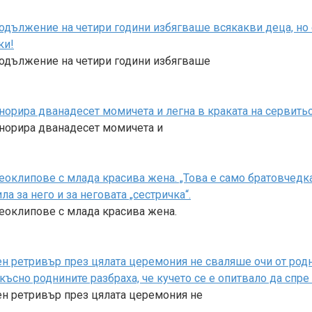
родължение на четири години избягваше всякакви деца, но
ки!
родължение на четири години избягваше
норира дванадесет момичета и легна в краката на сервитьо
гнорира дванадесет момичета и
оклипове с млада красива жена. „Това е само братовчедка 
 за него и за неговата „сестричка“.
деоклипове с млада красива жена.
 ретривър през цялата церемония не сваляше очи от родни
-късно роднините разбраха, че кучето се е опитвало да спр
ен ретривър през цялата церемония не