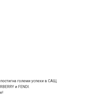
 постигна големи успехи в САЩ.
URBERRY и FENDI.
е!