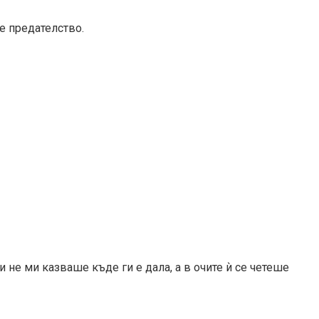
е предателство.
 не ми казваше къде ги е дала, а в очите ѝ се четеше