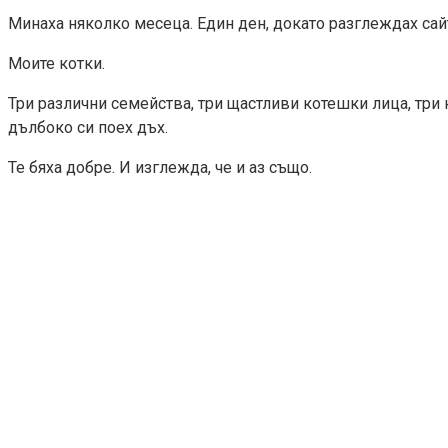
Минаха няколко месеца. Един ден, докато разглеждах сай
Моите котки.
Три различни семейства, три щастливи котешки лица, три 
дълбоко си поех дъх.
Те бяха добре. И изглежда, че и аз също.