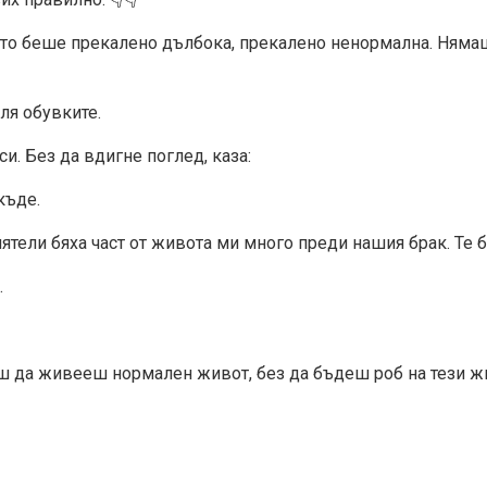
оято беше прекалено дълбока, прекалено ненормална. Няма
ля обувките.
и. Без да вдигне поглед, каза:
къде.
тели бяха част от живота ми много преди нашия брак. Те б
.
еш да живееш нормален живот, без да бъдеш роб на тези ж