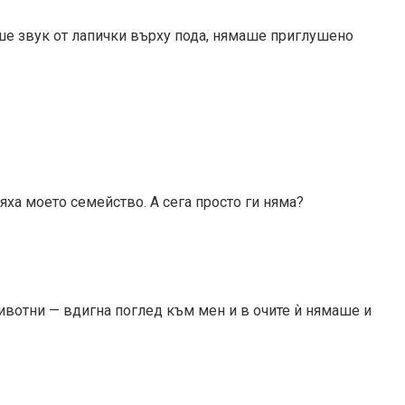
ше звук от лапички върху пода, нямаше приглушено
яха моето семейство. А сега просто ги няма?
ивотни — вдигна поглед към мен и в очите ѝ нямаше и