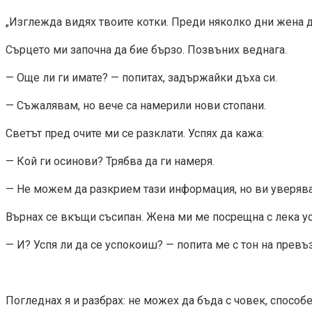
„Изглежда видях твоите котки. Преди няколко дни жена до
Сърцето ми започна да бие бързо. Позвъних веднага.
— Още ли ги имате? — попитах, задържайки дъха си.
— Съжалявам, но вече са намерили нови стопани.
Светът пред очите ми се разклати. Успях да кажа:
— Кой ги осинови? Трябва да ги намеря.
— Не можем да разкрием тази информация, но ви уверявам
Върнах се вкъщи съсипан. Жена ми ме посрещна с лека у
— И? Успя ли да се успокоиш? — попита ме с тон на превъ
Погледнах я и разбрах: не можех да бъда с човек, способ