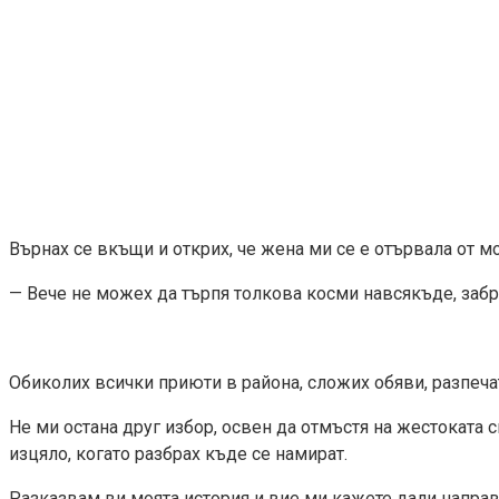
Върнах се вкъщи и открих, че жена ми се е отървала от мо
— Вече не можех да търпя толкова косми навсякъде, забра
Обиколих всички приюти в района, сложих обяви, разпечат
Не ми остана друг избор, освен да отмъстя на жестоката с
изцяло, когато разбрах къде се намират.
Разказвам ви моята история и вие ми кажете дали направи