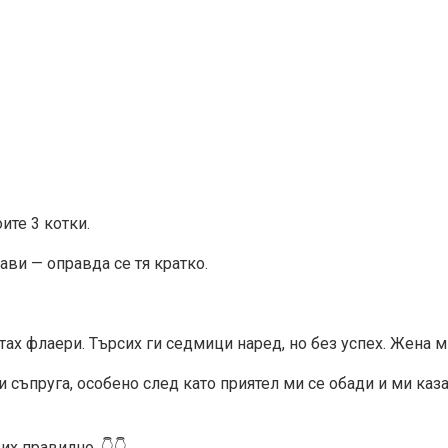
ите 3 котки.
ви — оправда се тя кратко.
ах флаери. Търсих ги седмици наред, но без успех. Жена м
и съпруга, особено след като приятел ми се обади и ми каза
х правилно. 👇👇