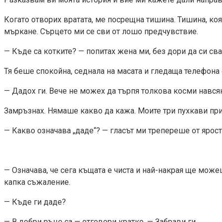
Когато отворих вратата, ме посрещна тишина. Тишина, к
мъркане. Сърцето ми се сви от лошо предчувствие.
— Къде са котките? — попитах жена ми, без дори да си сва
Тя беше спокойна, седнала на масата и гледаща телефона с
— Дадох ги. Вече не можех да търпя толкова косми нався
Замръзнах. Нямаше какво да кажа. Моите три пухкави прия
— Какво означава „даде“? — гласът ми трепереше от ярост
— Означава, че сега къщата е чиста и най-накрая ще мож
капка съжаление.
— Къде ги даде?
— В добри ръце са — отговори кратко. — Забрави ги.