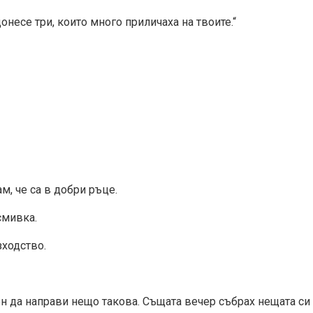
несе три, които много приличаха на твоите.“
, че са в добри ръце.
смивка.
зходство.
ен да направи нещо такова. Същата вечер събрах нещата си