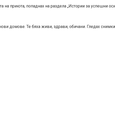
та на приюта, попаднах на раздела „Истории за успешни ос
нови домове. Те бяха живи, здрави, обичани. Гледах снимки