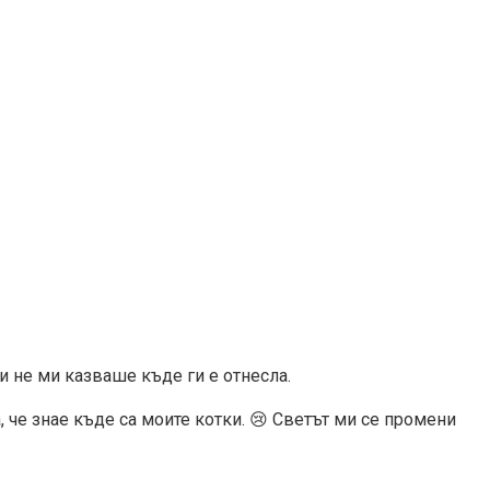
и не ми казваше къде ги е отнесла.
, че знае къде са моите котки. 😢 Светът ми се промени