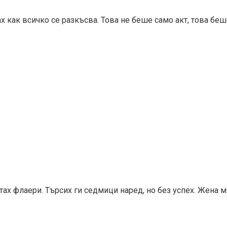
х как всичко се разкъсва. Това не беше само акт, това беш
ах флаери. Търсих ги седмици наред, но без успех. Жена ми