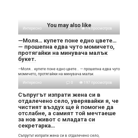
You may also like
Интересно
0
14 просмотров
—Моля… купете поне едно цвете…
— прошепна едва чуто момичето,
протягайки на минувача малък
букет.
—Моля… купете поне едно цвете… — прошепна едва чуто
момичето, протягайки на минувача малък
Интересно
0
197 просмотров
Съпругът изпрати жена си в
отдалечено село, уверявайки я, че
чистият въздух ще ѝ помогне да
отслабне, а самият той мечтаеше
за нов живот с младата си
секретарка…
Съпругът изпрати жена си в отдалечено село,