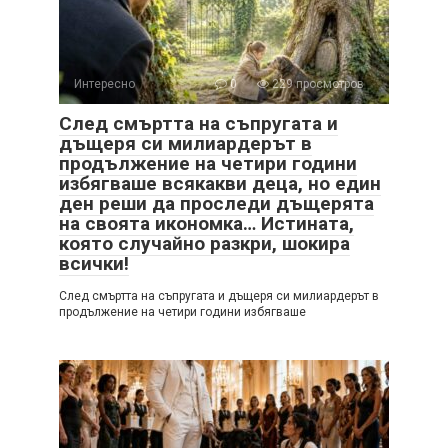
Интересно
0
229 просмотров
След смъртта на съпругата и
дъщеря си милиардерът в
продължение на четири години
избягваше всякакви деца, но един
ден реши да проследи дъщерята
на своята икономка… Истината,
която случайно разкри, шокира
всички!
След смъртта на съпругата и дъщеря си милиардерът в
продължение на четири години избягваше