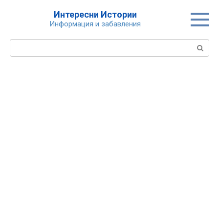
Skip
Интересни Истории
to
Информация и забавления
content
Search: