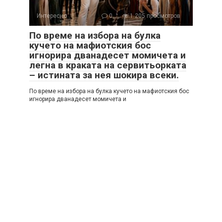
Интересно
0
1 205 просмотров
По време на избора на булка
кучето на мафиотския бос
игнорира дванадесет момичета и
легна в краката на сервитьорката
– истината за нея шокира всеки.
По време на избора на булка кучето на мафиотския бос
игнорира дванадесет момичета и