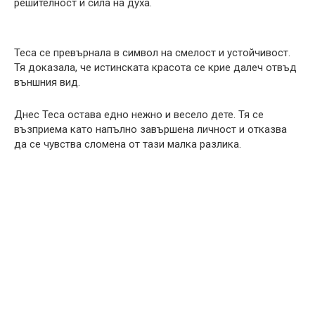
решителност и сила на духа.
Теса се превърнала в символ на смелост и устойчивост.
Тя доказала, че истинската красота се крие далеч отвъд
външния вид.
Днес Теса остава едно нежно и весело дете. Тя се
възприема като напълно завършена личност и отказва
да се чувства сломена от тази малка разлика.