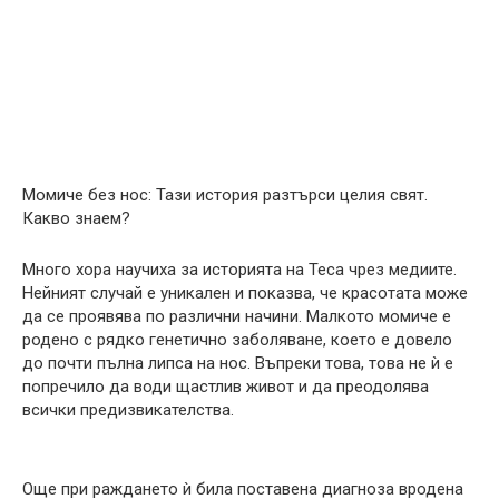
Момиче без нос: Тази история разтърси целия свят.
Какво знаем?
Много хора научиха за историята на Теса чрез медиите.
Нейният случай е уникален и показва, че красотата може
да се проявява по различни начини. Малкото момиче е
родено с рядко генетично заболяване, което е довело
до почти пълна липса на нос. Въпреки това, това не ѝ е
попречило да води щастлив живот и да преодолява
всички предизвикателства.
Още при раждането ѝ била поставена диагноза вродена