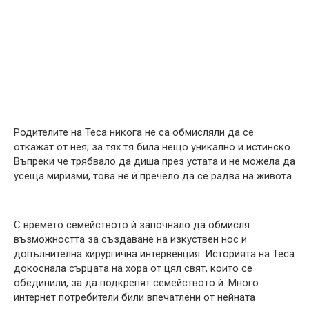
Родителите на Теса никога не са обмисляли да се
откажат от нея; за тях тя била нещо уникално и истинско.
Въпреки че трябвало да диша през устата и не можела да
усеща миризми, това не ѝ пречело да се радва на живота.
С времето семейството ѝ започнало да обмисля
възможността за създаване на изкуствен нос и
допълнителна хирургична интервенция. Историята на Теса
докоснала сърцата на хора от цял свят, които се
обединили, за да подкрепят семейството ѝ. Много
интернет потребители били впечатлени от нейната