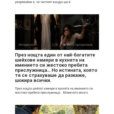
уверявайки я, че чистият въздух ще ѝ
Интересно
0
4 612 просмотров
През нощта един от най-богатите
шейхове намери в кухнята на
имението си жестоко пребита
прислужница… Но истината, която
тя се страхуваше да разкаже,
шокира всички.
През нощта шейхът намери в кухнята на имението си
жестоко пребита прислужница… Момичето много