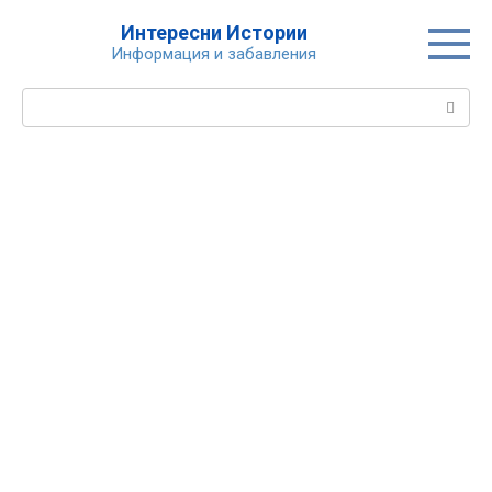
Skip
Интересни Истории
to
Информация и забавления
content
Search: