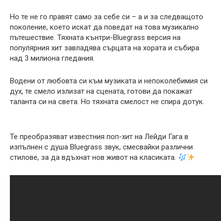
Но те не го правят само за себе си – а и за следващото
поколение, което искат да поведат на това музикално
пътешествие. Тяхната кънтри-Bluegrass версия на
популярния хит завладява сърцата на хората и събира
над 3 милиона гледания.
Водени от любовта си към музиката и непоколебимия си
дух, те смело излизат на сцената, готови да покажат
таланта си на света. Но тяхната смелост не спира дотук.
Те преобразяват известния поп-хит на Лейди Гага в
изпълнен с душа Bluegrass звук, смесвайки различни
стилове, за да вдъхнат нов живот на класиката.