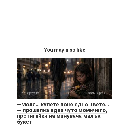
You may also like
Интересно
0
19 просмотров
—Моля… купете поне едно цвете…
— прошепна едва чуто момичето,
протягайки на минувача малък
букет.