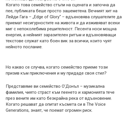
Когато това семейство стъпи на сцената и започна да
пее, публиката беше просто зашеметена. Вечният хит на
Лейди Гага – „Edge of Glory“ – вдъхновява слушателите да
приемат несигурностите на живота и да изживяват всеки
миг с непоколебима решителност. Песента носи мощна
енергия, а нейният заразителен ритъм и вдъхновяващи
текстове служат като боен вик за всички, които чуят
нейното послание.
Но какво се случва, когато семейство приеме този
призив към приключения и му придаде своя стил?
Представяме ви семейство О’Донъл – музикална
фамилия, чиято страст към пеенето и хармонията тече
през вените им като безкрайна река от вдъхновение.
Когато решават да опитат късмета си в The Voice
Generations, знаят, че поемат огромен риск.