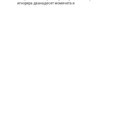
игнорира дванадесет момичета и