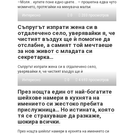
—Моля… купете поне едно цвете… — прошепна едва чуто
момичето, протягайки на минувача малък
Интересно
0
203 просмотров
Съпругът изпрати жена си в
отдалечено село, уверявайки я, че
чистият въздух ще ѝ помогне да
отслабне, а самият той мечтаеше
за нов живот с младата си
секретарка…
Съпругът изпрати жена си в отдалечено село,
уверявайки я, че чистият въздух ще ѝ
Интересно
0
4 693 просмотров
През нощта един от най-богатите
шейхове намери в кухнята на
имението си жестоко пребита
прислужница… Но истината, която
тя се страхуваше да разкаже,
шокира всички.
През нощта шейхът намери в кухнята на имението си