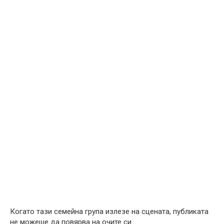
Когато тази семейна група излезе на сцената, публиката
не можеше да повярва на очите си