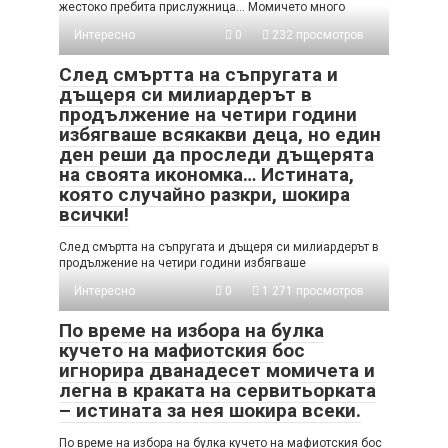
жестоко пребита прислужница… Момичето много
Интересно
0
232 просмотров
След смъртта на съпругата и
дъщеря си милиардерът в
продължение на четири години
избягваше всякакви деца, но един
ден реши да проследи дъщерята
на своята икономка… Истината,
която случайно разкри, шокира
всички!
След смъртта на съпругата и дъщеря си милиардерът в
продължение на четири години избягваше
Интересно
0
1 271 просмотров
По време на избора на булка
кучето на мафиотския бос
игнорира дванадесет момичета и
легна в краката на сервитьорката
– истината за нея шокира всеки.
По време на избора на булка кучето на мафиотския бос