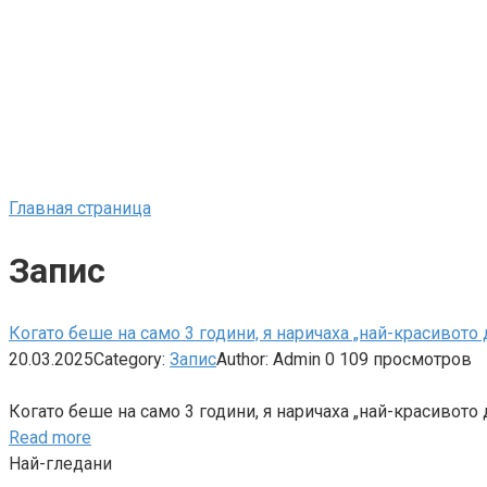
Главная страница
Запис
Когато беше на само 3 години, я наричаха „най-красивото д
20.03.2025
Category:
Запис
Author:
Admin
0
109 просмотров
Когато беше на само 3 години, я наричаха „най-красивото 
Read more
Най-гледани