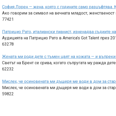
София Лорен — жена, която с годините само разцъфтява. К
Ако говорим за символ на вечната младост, женственост и
77421
Патрицио Рато, италиански пианист, изненадва съдиите на A
Аудицията на Патрицио Рато в America’s Got Talent през 2
63278
Жената ми роди дете с тъмен цвят на кожата — и въпреки 
Светът на Брент се срива, когато съпругата му ражда дет
62232
Мислех, че осиновената ми дъщеря ме води в дом за стари
Мислех, че осиновената ми дъщеря ме води в дом за стари
59822