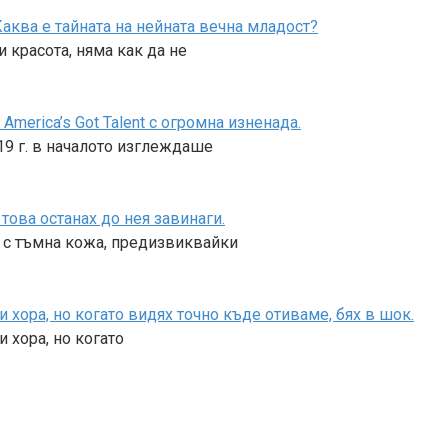
аква е тайната на нейната вечна младост?
 красота, няма как да не
merica’s Got Talent с огромна изненада.
019 г. в началото изглеждаше
това останах до нея завинаги.
е с тъмна кожа, предизвиквайки
 хора, но когато видях точно къде отиваме, бях в шок.
 хора, но когато