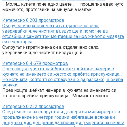
—Моля… купете поне едно цвете… — прошепна едва чуто
момичето, протягайки на минувача малък
Интересно
0
203 просмотров
Съпругът изпрати жена си в отдалечено село,
уверявайки я, че чистият въздух ще ѝ помогне да
отслабне, а самият той мечтаеше за нов живот с младата
си секретарка…
Съпругът изпрати жена си в отдалечено село,
уверявайки я, че чистият въздух ще ѝ
Интересно
0
4 679 просмотров
През нощта един от най-богатите шейхове намери в
кухнята на имението си жестоко пребита прислужница…
Но истината, която тя се страхуваше да разкаже, шокира
всички.
През нощта шейхът намери в кухнята на имението си
жестоко пребита прислужница… Момичето много
Интересно
0
232 просмотров
След смъртта на съпругата и дъщеря си милиардерът в
продължение на четири години избягваше всякакви
деца, но един ден реши да проследи дъщерята на своята