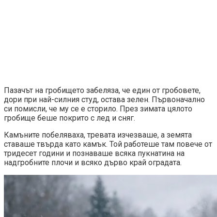
Пазачът на гробището забеляза, че един от гробовете,
дори при най-силния студ, остава зелен. Първоначално
си помисли, че му се е сторило. През зимата цялото
гробище беше покрито с лед и сняг.
Камъните побеляваха, тревата изчезваше, а земята
ставаше твърда като камък. Той работеше там повече от
тридесет години и познаваше всяка пукнатина на
надгробните плочи и всяко дърво край оградата.