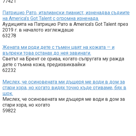
77421
Патрицио Рато, италиански пианист, изненадва съдиите
на America’s Got Talent с огромна изненада.
Аудицията на Патрицио Рато в America’s Got Talent през
2019 г. в началото изглеждаше
63278
Жената ми роди дете с тъмен цвят на кожата — и
въпреки това останах до нея завинаги.
Светът на Брент се срива, когато съпругата му ражда
дете с тъмна кожа, предизвиквайки
62232
Мислех, че осиновената ми дъщеря ме води в дом за
стари хора, но когато видях точно къде отиваме, бях в
шок.
Мислех, че осиновената ми дъщеря ме води в дом за
стари хора, но когато
59822