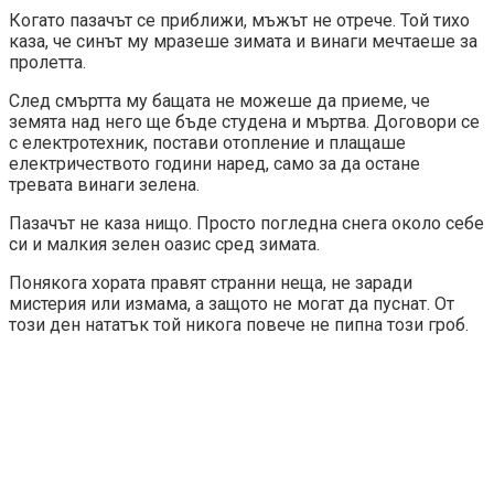
Когато пазачът се приближи, мъжът не отрече. Той тихо
каза, че синът му мразеше зимата и винаги мечтаеше за
пролетта.
След смъртта му бащата не можеше да приеме, че
земята над него ще бъде студена и мъртва. Договори се
с електротехник, постави отопление и плащаше
електричеството години наред, само за да остане
тревата винаги зелена.
Пазачът не каза нищо. Просто погледна снега около себе
си и малкия зелен оазис сред зимата.
Понякога хората правят странни неща, не заради
мистерия или измама, а защото не могат да пуснат. От
този ден нататък той никога повече не пипна този гроб.