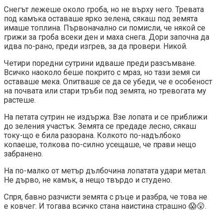
Снегът лежеше около гроба, но не върху него. Тревата
под камъка оставаше ярко зелена, сякаш под земята
имаше топлина. Първоначално си помисли, че някой се
грижи за гроба всеки ден и маха снега. Дори започна да
идва по-рано, преди изгрев, за да провери. Никой.
Четири поредни сутрини идваше преди разсъмване.
Всичко наоколо беше покрито с мраз, но тази земя си
оставаше мека. Опитваше се да се убеди, че е особеност
на почвата или стари тръби под земята, но тревогата му
растеше.
На петата сутрин не издържа. Взе лопата и се приближи
до зеления участък. Земята се предаде лесно, сякаш
току-що е била разорана. Колкото по-надълбоко
копаеше, толкова по-силно усещаше, че прави нещо
забранено.
На по-малко от метър дълбочина лопатата удари метал.
Не дърво, не камък, а нещо твърдо и студено.
Спря, бавно разчисти земята с ръце и разбра, че това не
е ковчег. И тогава всичко стана наистина страшно 😱😲.