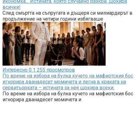
икономка… Истината, която случайно разкри, шокира
всички!
След смъртта на съпругата и дъщеря си милиардерът в
продължение на четири години избягваше
Интересно
0
1 255 просмотров
По време на избора на булка кучето на мафиотския бос
игнорира дванадесет момичета и легна в краката на
сервитьорката – истината за нея шокира всеки.
По време на избора на булка кучето на мафиотския бос
игнорира дванадесет момичета и