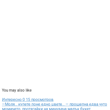
You may also like
Интересно
0
15 просмотров
—Моля… купете поне едно цвете… — прошепна едва чуто
момичето, протягайки на минувача малък букет.