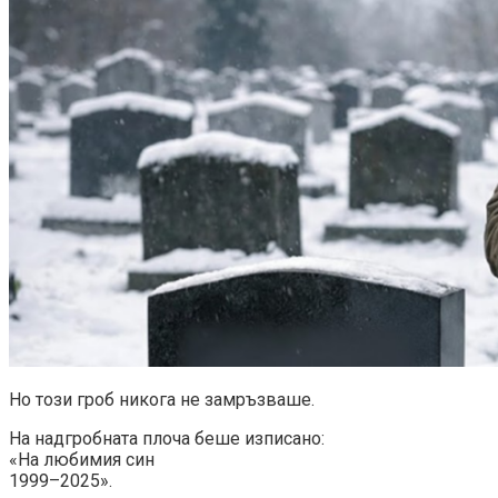
Но този гроб никога не замръзваше.
На надгробната плоча беше изписано:
«На любимия син
1999–2025».