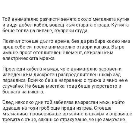
Той внимателно разчисти земята около металната кутия
и видя дебел кабел, водещ към старата ограда. Кутията
беше топла на пипане, въпреки студа.
Пазачът стоеше дълго време, без да разбира какво има
пред себе си, после внимателно отвори капака. Вътре
имаше прост отоплителен елемент, свързан към
електрическата мрежа.
Проследи кабела и видя, че е внимателно заровен и
изведен към дискретен разпределителен шкаф зад
параклиса. Всичко беше направено с грижа и явно не е
случайно. Не беше мистика; това беше упорството и
болката на някого.
След няколко дни той забеляза възрастен мъж, който
идваше на този гроб още преди изгрев. Стоеше
мълчаливо, проверяваше връзките в шкафа и оправяше
тревата с ръце, сякаш се страхуваше, че ще замръзне.