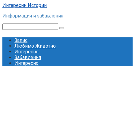
Skip
Интересни Истории
to
Информация и забавления
content
Search:
Запис
Любимо Животно
Интересно
Забавления
Интересно