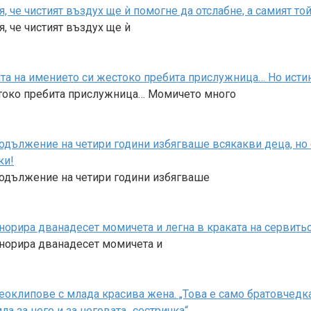
я, че чистият въздух ще ѝ помогне да отслабне, а самият т
, че чистият въздух ще ѝ
та на имението си жестоко пребита прислужница… Но истина
стоко пребита прислужница… Момичето много
родължение на четири години избягваше всякакви деца, но
ки!
родължение на четири години избягваше
норира дванадесет момичета и легна в краката на сервитьо
гнорира дванадесет момичета и
оклипове с млада красива жена. „Това е само братовчедка 
 за него и за неговата „сестричка“.