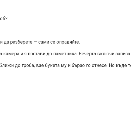
роб?
и да разберете — сами се оправяйте.
а камера и я постави до паметника. Вечерта включи записа
лижи до гроба, взе букета му и бързо го отнесе. Но къде т