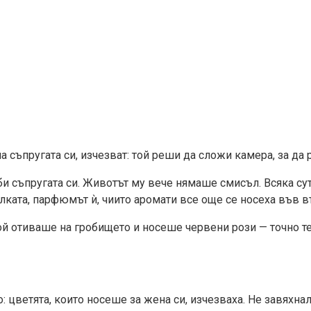
на съпругата си, изчезват: той реши да сложи камера, за да
би съпругата си. Животът му вече нямаше смисъл. Всяка с
алката, парфюмът ѝ, чиито аромати все още се носеха във в
ой отиваше на гробището и носеше червени рози — точно те
цветята, които носеше за жена си, изчезваха. Не завяхнал