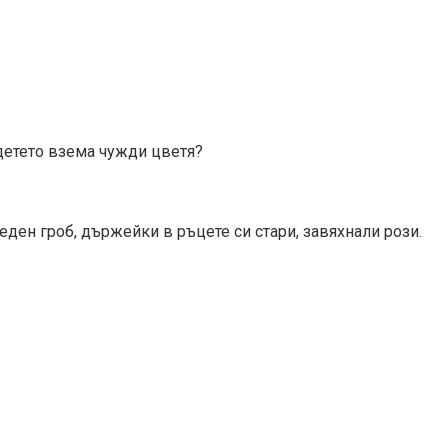
детето взема чужди цветя?
еден гроб, държейки в ръцете си стари, завяхнали рози.