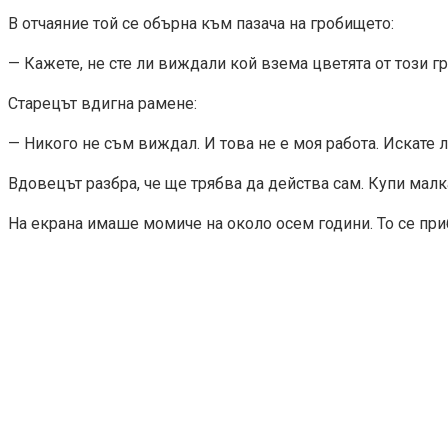
В отчаяние той се обърна към пазача на гробището:
— Кажете, не сте ли виждали кой взема цветята от този г
Старецът вдигна рамене:
— Никого не съм виждал. И това не е моя работа. Искате л
Вдовецът разбра, че ще трябва да действа сам. Купи малк
На екрана имаше момиче на около осем години. То се приб