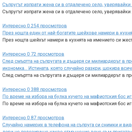
Съпругът изпрати жена си в отдалечено село, уверявайки 
Съпругът изпрати жена си в отдалечено село, уверявайки я
Интересно
0
254 просмотров
През нощта един от най-богатите шейхове намери в кухня
През нощта шейхът намери в кухнята на имението си же
Интересно
0
72 просмотров
След смъртта на съпругата и дъщеря си милиардерът в п
икономка… Истината, която случайно разкри, шокира всич
След смъртта на съпругата и дъщеря си милиардерът в п
Интересно
0
388 просмотров
По време на избора на булка кучето на мафиотския бос иг
По време на избора на булка кучето на мафиотския бос и
Интересно
0
87 просмотров
Случайно намерих в телефона на съпруга си снимки и виде
дори не подозираше какво отмъщение вече съм приготвила