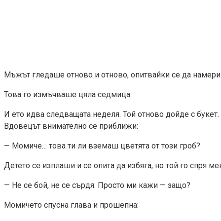
Мъжът гледаше отново и отново, опитвайки се да намери 
Това го измъчваше цяла седмица.
И ето идва следващата неделя. Той отново дойде с букет.
Вдовецът внимателно се приближи:
— Момиче… това ти ли вземаш цветята от този гроб?
Детето се изплаши и се опита да избяга, но той го спря ме
— Не се бой, не се сърдя. Просто ми кажи — защо?
Момичето спусна глава и прошепна: