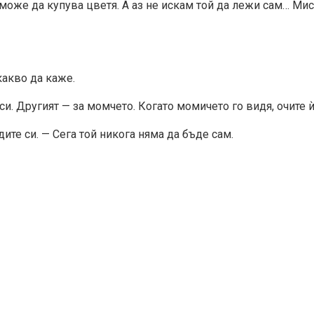
 може да купува цветя. А аз не искам той да лежи сам… Мис
какво да каже.
и. Другият — за момчето. Когато момичето го видя, очите ѝ
дите си. — Сега той никога няма да бъде сам.