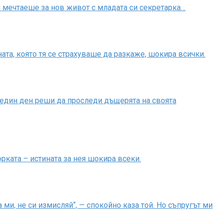
ой мечтаеше за нов живот с младата си секретарка…
та, която тя се страхуваше да разкаже, шокира всички.
 един ден реши да проследи дъщерята на своята
рката – истината за нея шокира всеки.
ми, не си измисляй“, — спокойно каза той. Но съпругът ми