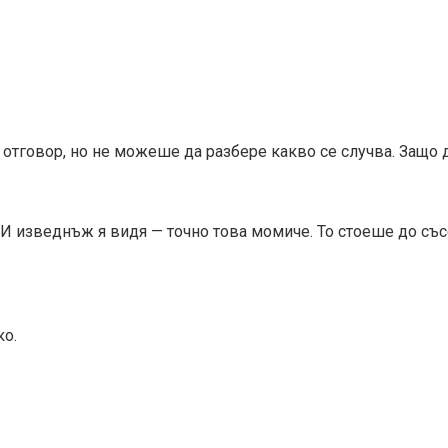
отговор, но не можеше да разбере какво се случва. Защо 
 И изведнъж я видя — точно това момиче. То стоеше до със
ко.