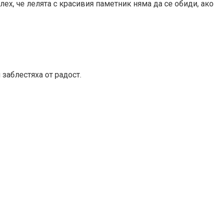
лех, че лелята с красивия паметник няма да се обиди, ако
 заблестяха от радост.