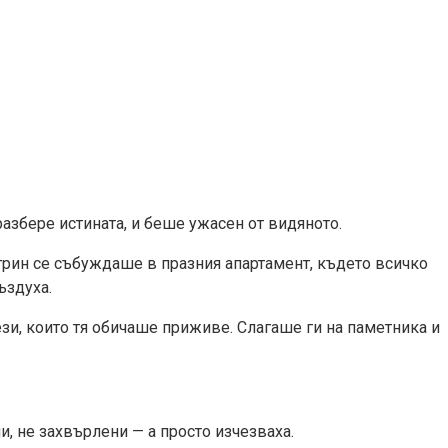
 разбере истината, и беше ужасен от видяното.
утрин се събуждаше в празния апартамент, където всичко
ъздуха.
зи, които тя обичаше приживе. Слагаше ги на паметника и
и, не захвърлени — а просто изчезваха.