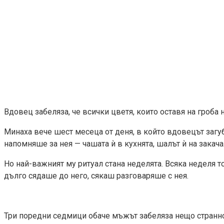
Вдовец забеляза, че всички цветя, които оставя на гроба 
Минаха вече шест месеца от деня, в който вдовецът загу
напомняше за нея — чашата ѝ в кухнята, шалът ѝ на закач
Но най-важният му ритуал стана неделята. Всяка неделя т
дълго сядаше до него, сякаш разговаряше с нея.
Три поредни седмици обаче мъжът забеляза нещо странно: 