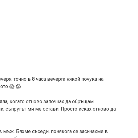
еря: точно в 8 часа вечерта някой почука на
ото 😱 😱
яла, когато отново започнах да обръщам
и, съпругът ми ме остави. Просто исках отново да
в мъж. Бяхме съседи, понякога се засичахме в