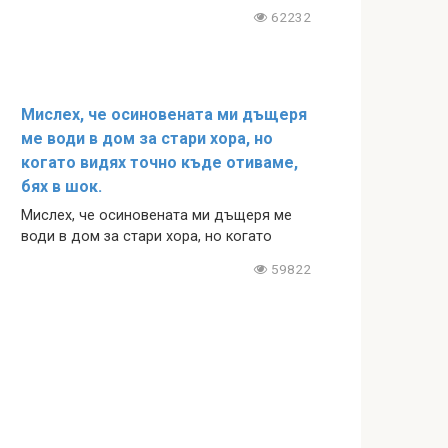
62232
Мислех, че осиновената ми дъщеря
ме води в дом за стари хора, но
когато видях точно къде отиваме,
бях в шок.
Мислех, че осиновената ми дъщеря ме
води в дом за стари хора, но когато
59822