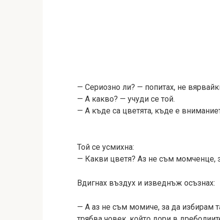
— Сериозно ли? — попитах, не вярвайки
— А какво? — учуди се той.
— А къде са цветята, къде е внимание
Той се усмихна:
— Какви цветя? Аз не съм момченце, з
Вдигнах въздух и изведнъж осъзнах:
— А аз не съм момиче, за да избирам 
трябва човек, който дори в дреболиите