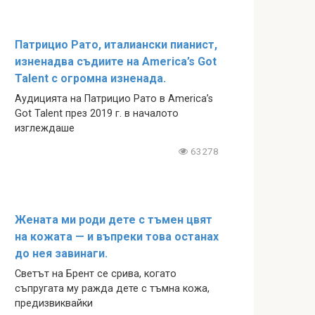
Патрицио Рато, италиански пианист,
изненадва съдиите на America’s Got
Talent с огромна изненада.
Аудицията на Патрицио Рато в America’s
Got Talent през 2019 г. в началото
изглеждаше
63278
Жената ми роди дете с тъмен цвят
на кожата — и въпреки това останах
до нея завинаги.
Светът на Брент се срива, когато
съпругата му ражда дете с тъмна кожа,
предизвиквайки