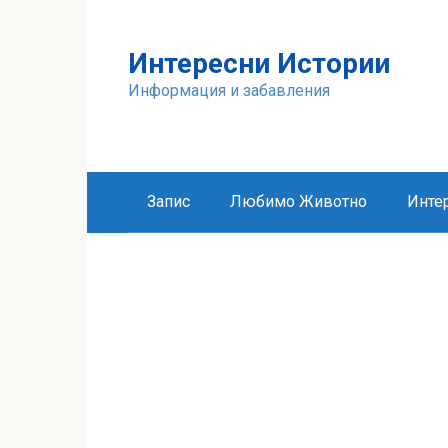
Skip
to
Интересни Истории
content
Информация и забавления
Запис
Любимо Животно
Инте