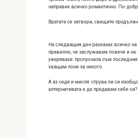
направих всичко романтично. По-добре
Вратата се затвори, свещите продължих
На следващия ден разказах всичко на 
правилно, че заслужавам повече и не 
уверяваха: пропуснала съм последния 
хващам поне за някого.
А аз седя и мисля: струва ли си изобщо
алтернативата е да предавам себе си?