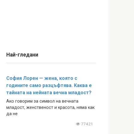
Най-гледани
София Лорен — жена, която с
годините само разцъфтява. Каква е
тайната на нейната вечна младост?
Ако говорим за символ на вечната
младост, женственост и красота, няма как
да не
77421