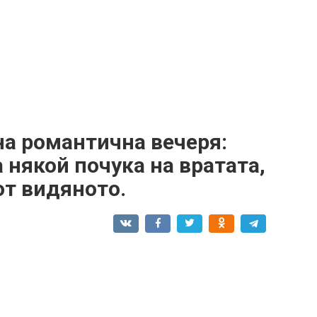
а романтична вечеря:
а някой почука на вратата,
от видяното.