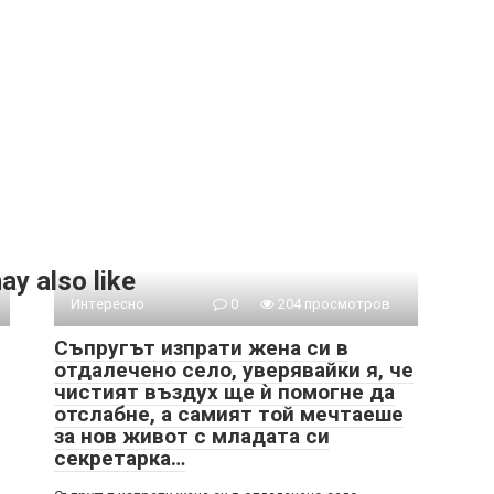
ay also like
Интересно
0
204 просмотров
Съпругът изпрати жена си в
отдалечено село, уверявайки я, че
чистият въздух ще ѝ помогне да
отслабне, а самият той мечтаеше
за нов живот с младата си
секретарка…