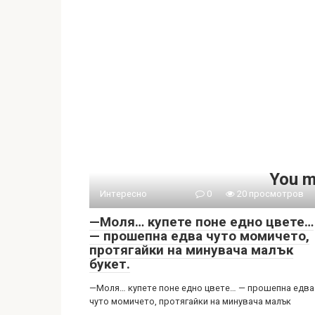
You m
Интересно
0
20 просмотров
—Моля… купете поне едно цвете…
— прошепна едва чуто момичето,
протягайки на минувача малък
букет.
—Моля… купете поне едно цвете… — прошепна едва
чуто момичето, протягайки на минувача малък