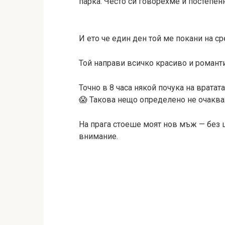
парка. Често си говорехме и постепен
И ето че един ден той ме покани на ср
Той направи всичко красиво и романти
Точно в 8 часа някой почука на вратат
😱 Такова нещо определено не очаква
На прага стоеше моят нов мъж — без ц
внимание.