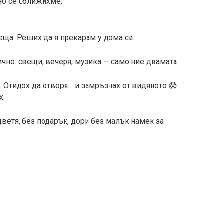
но се сближихме.
еща. Реших да я прекарам у дома си.
чно: свещи, вечеря, музика — само ние двамата.
а. Отидох да отворя… и замръзнах от видяното 😱
х.
ветя, без подарък, дори без малък намек за