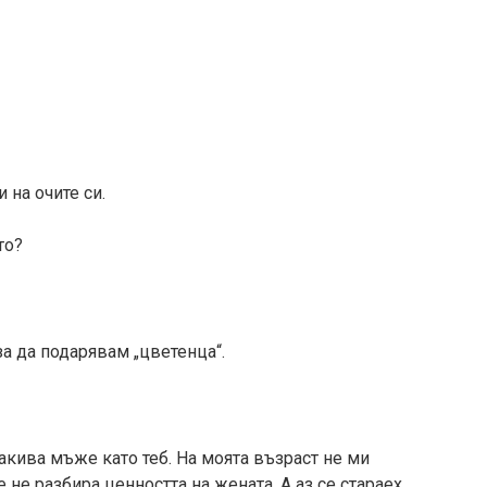
 на очите си.
то?
а да подарявам „цветенца“.
такива мъже като теб. На моята възраст не ми
 не разбира ценността на жената. А аз се стараех,