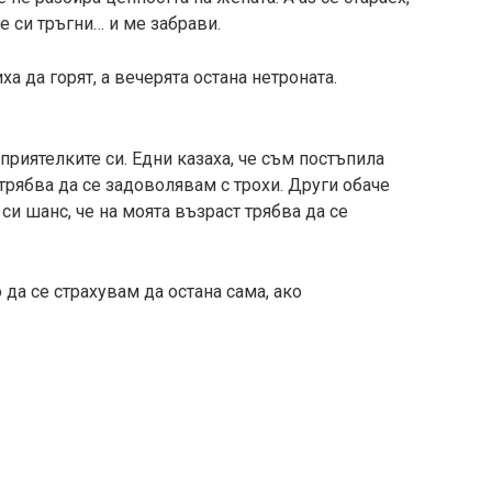
 си тръгни… и ме забрави.
а да горят, а вечерята остана нетроната.
приятелките си. Едни казаха, че съм постъпила
трябва да се задоволявам с трохи. Други обаче
си шанс, че на моята възраст трябва да се
 да се страхувам да остана сама, ако