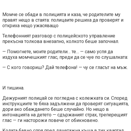
Момче се обади в полицията и каза, че родителите му
правят нещо в стаята: полицаите решиха да проверят и
откриха нещо ужасяващо
Телефонният разговор с полицейското управление
прекъсна толкова внезапно, колкото беше започнал.
— Помогнете, моите родители… те… — само успя да
издуха момчешкият глас, преди да се чуе по слушалката:
— С кого говориш? Дай телефона! — чу се гласът на мъж.
И тишина.
Дежурният полицай се погледна с колежката си. Според
инструкциите те бяха задължени да проверят ситуацията,
дори ако обаждането беше случайно. Но нещо в
интонацията на детето — сдържаният страх, треперещият
глас — ги насторожи повече от обикновено.
Колата бавно спря пред двуетажна къща в тих квартал.