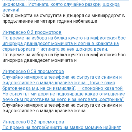
икономка… Истината, която случайно разкри, шокира
всички!
След смъртта на съпругата и дъщеря си милиардерът в
продължение на четири години избягваше
Интересно
0
2 просмотров
По време на избора на булка кучето на мафиотския бос
игнорира дванадесет момичета и легна в краката на
сервитьорката – истината за нея шокира всеки.
По време на избора на булка кучето на мафиотския бос
игнорира дванадесет момичета и
Интересно
0
58 просмотров
Случайно намерих в телефона на съпруга си снимки и
видеоклипове с млада красива жена. „Това е само
братовчедка ми, не си измисляй“, — спокойно каза той.
Но съпругът ми дори не подозираше какво отмъщение
вече съм приготвила за него и за неговата „сестричка“.
Случайно намерих в телефона на съпруга си снимки и
видеоклипове с млада красива жена.
Интересно
0
22 просмотров
По време на погребението на малко момиче нейният