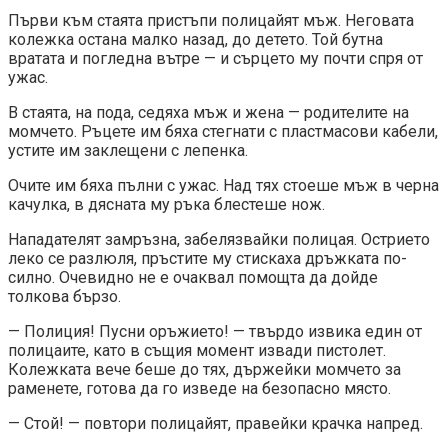
Първи към стаята пристъпи полицайят мъж. Неговата
колежка остана малко назад, до детето. Той бутна
вратата и погледна вътре — и сърцето му почти спря от
ужас.
В стаята, на пода, седяха мъж и жена — родителите на
момчето. Ръцете им бяха стегнати с пластмасови кабели,
устите им заклещени с лепенка.
Очите им бяха пълни с ужас. Над тях стоеше мъж в черна
качулка, в дясната му ръка блестеше нож.
Нападателят замръзна, забелязвайки полицая. Острието
леко се разлюля, пръстите му стискаха дръжката по-
силно. Очевидно не е очаквал помощта да дойде
толкова бързо.
— Полиция! Пусни оръжието! — твърдо извика един от
полицаите, като в същия момент извади пистолет.
Колежката вече беше до тях, държейки момчето за
раменете, готова да го изведе на безопасно място.
— Стой! — повтори полицайят, правейки крачка напред.