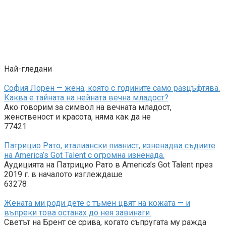
Най-гледани
София Лорен — жена, която с годините само разцъфтява.
Каква е тайната на нейната вечна младост?
Ако говорим за символ на вечната младост,
женственост и красота, няма как да не
77421
Патрицио Рато, италиански пианист, изненадва съдиите
на America’s Got Talent с огромна изненада.
Аудицията на Патрицио Рато в America’s Got Talent през
2019 г. в началото изглеждаше
63278
Жената ми роди дете с тъмен цвят на кожата — и
въпреки това останах до нея завинаги.
Светът на Брент се срива, когато съпругата му ражда