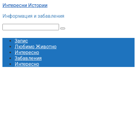
Skip
Интересни Истории
to
Информация и забавления
content
Search:
Запис
Любимо Животно
Интересно
Забавления
Интересно