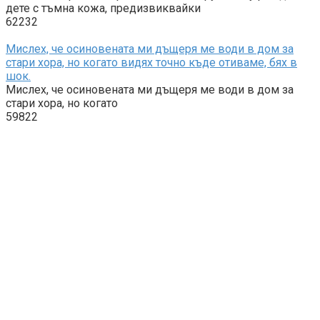
дете с тъмна кожа, предизвиквайки
62232
Мислех, че осиновената ми дъщеря ме води в дом за
стари хора, но когато видях точно къде отиваме, бях в
шок.
Мислех, че осиновената ми дъщеря ме води в дом за
стари хора, но когато
59822