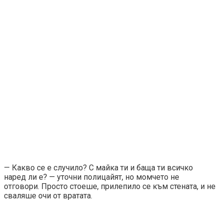
— Какво се е случило? С майка ти и баща ти всичко
наред ли е? — уточни полицайят, но момчето не
отговори. Просто стоеше, прилепило се към стената, и не
сваляше очи от вратата.