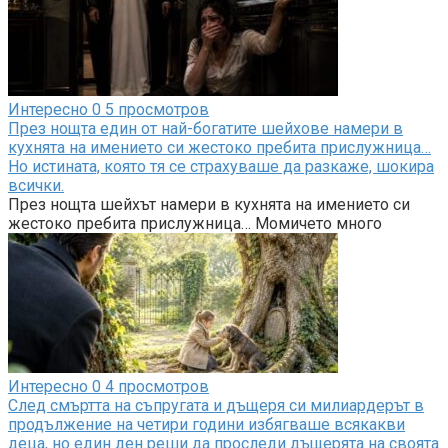
Интересно
0
5 просмотров
През нощта един от най-богатите шейхове намери в
кухнята на имението си жестоко пребита прислужница…
Но истината, която тя се страхуваше да разкаже, шокира
всички.
През нощта шейхът намери в кухнята на имението си
жестоко пребита прислужница… Момичето много
Интересно
0
4 просмотров
След смъртта на съпругата и дъщеря си милиардерът в
продължение на четири години избягваше всякакви
деца, но един ден реши да проследи дъщерята на своята