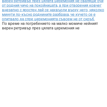
верен ретривър през цялата церемония не сваляше очи
от родния чичо на покойницата, а при отворения ковчег
внезапно с яростен лай се нахвърли върху него; няколко
минути по-късно роднините разбраха, че кучето се е
опитвало да спре церемонията съвсем не от скръб.
По време на погребението на малко момиче нейният
верен ретривър през цялата церемония не