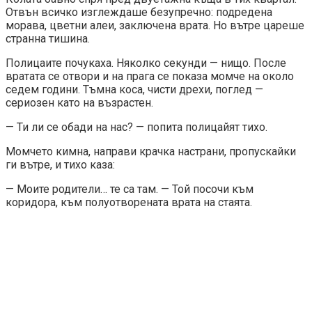
Отвън всичко изглеждаше безупречно: подредена
морава, цветни алеи, заключена врата. Но вътре цареше
странна тишина.
Полицаите почукаха. Няколко секунди — нищо. После
вратата се отвори и на прага се показа момче на около
седем години. Тъмна коса, чисти дрехи, поглед —
сериозен като на възрастен.
— Ти ли се обади на нас? — попита полицайят тихо.
Момчето кимна, направи крачка настрани, пропускайки
ги вътре, и тихо каза:
— Моите родители… те са там. — Той посочи към
коридора, към полуотворената врата на стаята.