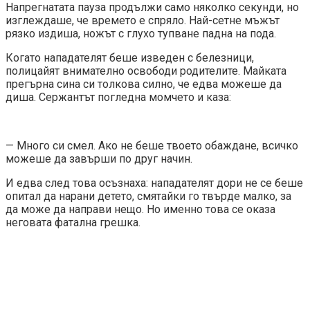
Напрегнатата пауза продължи само няколко секунди, но
изглеждаше, че времето е спряло. Най-сетне мъжът
рязко издиша, ножът с глухо тупване падна на пода.
Когато нападателят беше изведен с белезници,
полицайят внимателно освободи родителите. Майката
прегърна сина си толкова силно, че едва можеше да
диша. Сержантът погледна момчето и каза:
— Много си смел. Ако не беше твоето обаждане, всичко
можеше да завърши по друг начин.
И едва след това осъзнаха: нападателят дори не се беше
опитал да нарани детето, смятайки го твърде малко, за
да може да направи нещо. Но именно това се оказа
неговата фатална грешка.