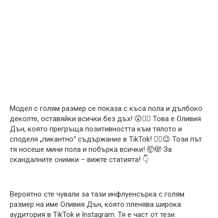
Модел с голям размер се показа с къса пола и дълбоко
деколте, оставяйки всички без дъх! 😲😵‍💫 Това е Оливия
Дън, която прегръща позитивността към тялото и
споделя „пикантно“ съдържание в TikTok! ❤️‍🔥😉 Този път
тя носеше мини пола и побърка всички! 🤯🫣 За
скандалните снимки – вижте статията! 👇
Вероятно сте чували за тази инфлуенсърка с голям
размер на име Оливия Дън, която пленява широка
аудитория в TikTok и Instagram. Тя е част от тези