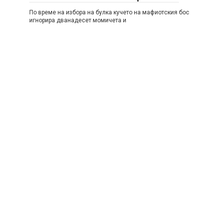
По време на избора на булка кучето на мафиотския бос
игнорира дванадесет момичета и