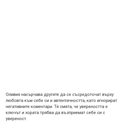
Оливия насърчава другите да се съсредоточат върху
любовта към себе си и автентичността, като игнорират
негативните коментари. Тя смята, че увереността е
ключът и хората трябва да възприемат себе си с
увереност.