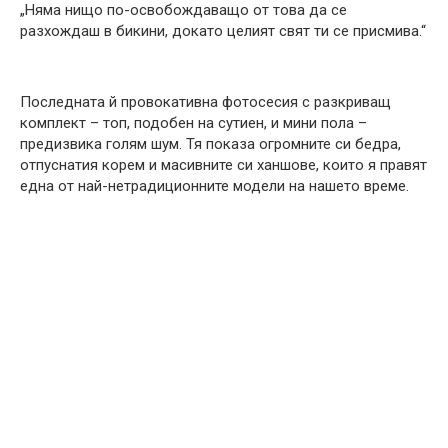
„Няма нищо по-освобождаващо от това да се
разхождаш в бикини, докато целият свят ти се присмива.“
Последната й провокативна фотосесия с разкриващ
комплект – топ, подобен на сутиен, и мини пола –
предизвика голям шум. Тя показа огромните си бедра,
отпуснатия корем и масивните си ханшове, които я правят
една от най-нетрадиционните модели на нашето време.