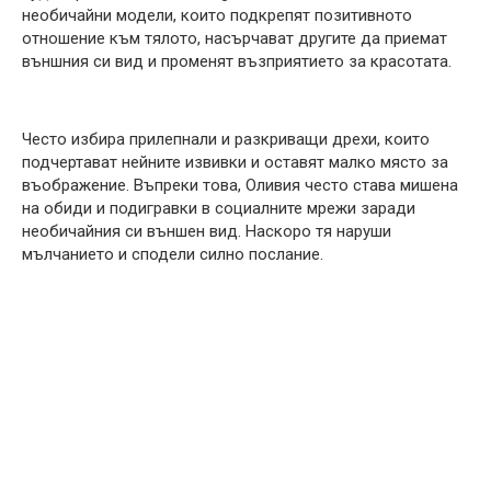
необичайни модели, които подкрепят позитивното
отношение към тялото, насърчават другите да приемат
външния си вид и променят възприятието за красотата.
Често избира прилепнали и разкриващи дрехи, които
подчертават нейните извивки и оставят малко място за
въображение. Въпреки това, Оливия често става мишена
на обиди и подигравки в социалните мрежи заради
необичайния си външен вид. Наскоро тя наруши
мълчанието и сподели силно послание.