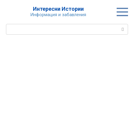
Skip
Интересни Истории
to
Информация и забавления
content
Search: