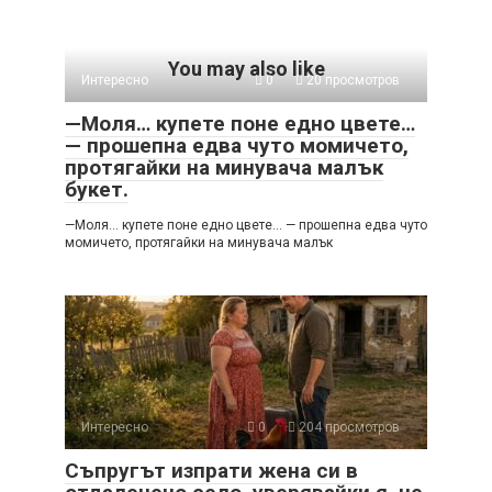
You may also like
Интересно
0
20 просмотров
—Моля… купете поне едно цвете…
— прошепна едва чуто момичето,
протягайки на минувача малък
букет.
—Моля… купете поне едно цвете… — прошепна едва чуто
момичето, протягайки на минувача малък
Интересно
0
204 просмотров
Съпругът изпрати жена си в