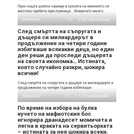
През нощта шейхът намери в кухнята на имението си
жестоко пребита прислужница… Момичето много
Интересно
0
232 просмотров
След смъртта на съпругата и
дъщеря си милиардерът в
продължение на четири години
избягваше всякакви деца, но един
ден реши да проследи дъщерята
на своята икономка… Истината,
която случайно разкри, шокира
всички!
След смъртта на съпругата и дъщеря си милиардерът в
продължение на четири години избягваше
Интересно
0
1 272 просмотров
По време на избора на булка
кучето на мафиотския бос
игнорира дванадесет момичета и
легна в краката на сервитьорката
– истината за нея шокира всеки.