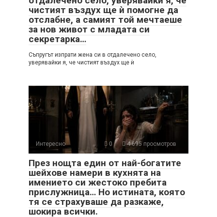
отдалечено село, уверявайки я, че
чистият въздух ще ѝ помогне да
отслабне, а самият той мечтаеше
за нов живот с младата си
секретарка…
Съпругът изпрати жена си в отдалечено село,
уверявайки я, че чистият въздух ще ѝ
Интересно
0
4 695 просмотров
През нощта един от най-богатите
шейхове намери в кухнята на
имението си жестоко пребита
прислужница… Но истината, която
тя се страхуваше да разкаже,
шокира всички.