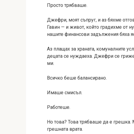
Просто трябваше.
Джефри, моят съпруг, и аз бяхме отг
Гавин — и живот, който градихме от н
нашите финансови задължения бяха я
Аз плащах за храната, комуналните усл
децата се нуждаеха. Джефри се гриже
ми.
Всичко беше балансирано.
Имаше смисъл.
Работеше.
Но това? Това трябваше да е грешка.
грешната врата.