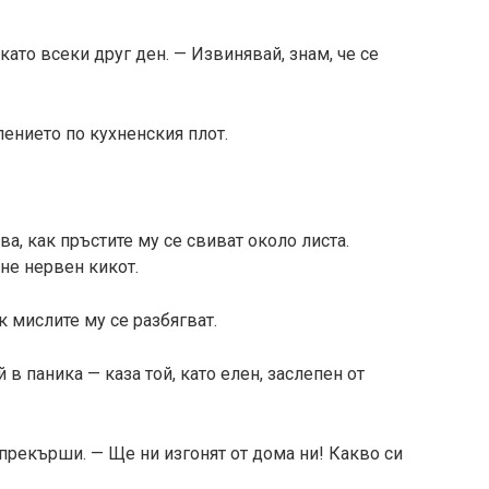
като всеки друг ден. — Извинявай, знам, че се
ението по кухненския плот.
, как пръстите му се свиват около листа.
не нервен кикот.
 мислите му се разбягват.
 в паника — каза той, като елен, заслепен от
 прекърши. — Ще ни изгонят от дома ни! Какво си