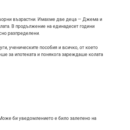
оворни възрастни. Имахме две деца — Джема и
улата. В продължение на единадесет години
сно разпределени.
уги, ученическите пособия и всичко, от което
ше за ипотеката и понякога зареждаше колата
 Може би уведомлението е било залепено на