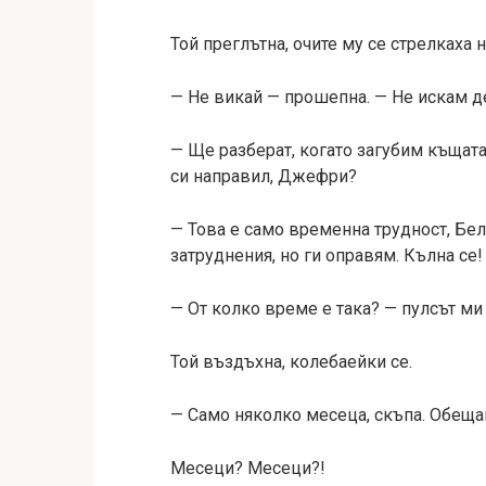
Той преглътна, очите му се стрелкаха 
— Не викай — прошепна. — Не искам де
— Ще разберат, когато загубим къщата 
си направил, Джефри?
— Това е само временна трудност, Бе
затруднения, но ги оправям. Кълна се!
— От колко време е така? — пулсът ми
Той въздъхна, колебаейки се.
— Само няколко месеца, скъпа. Обеща
Месеци? Месеци?!