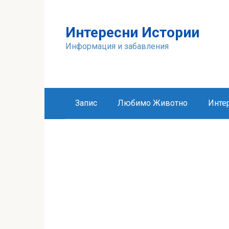
Skip
to
Интересни Истории
content
Информация и забавления
Запис
Любимо Животно
Инте