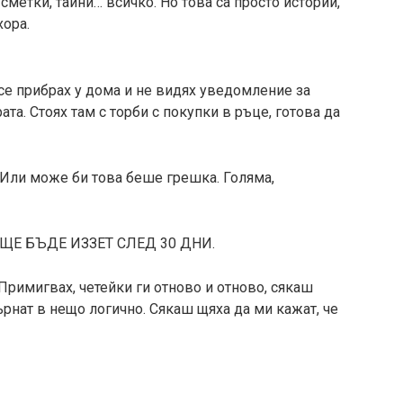
сметки, тайни… всичко. Но това са просто истории,
хора.
 се прибрах у дома и не видях уведомление за
ата. Стоях там с торби с покупки в ръце, готова да
 Или може би това беше грешка. Голяма,
Е БЪДЕ ИЗЗЕТ СЛЕД 30 ДНИ.
Примигвах, четейки ги отново и отново, сякаш
рнат в нещо логично. Сякаш щяха да ми кажат, че