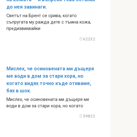
до нея завинаги.
Светът на Брент се срива, когато
съпругата му ражда дете с тъмна кожа,
предизвиквайки
62232
Мислех, че осиновената ми дъщеря
ме води в дом за стари хора, но
когато видях точно къде отиваме,
бях в шок.
Мислех, че осиновената ми дъщеря ме
води в дом за стари хора, но когато
59822