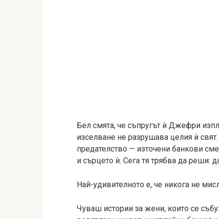
Бел смята, че съпругът ѝ Джефри изп
изселване не разрушава целия ѝ свят.
предателство — източени банкови сме
и сърцето ѝ. Сега тя трябва да реши: д
Най-удивителното е, че никога не мисл
Чуваш истории за жени, които се събу