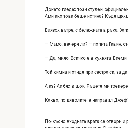
Докато гледах този студен, официален 
Ами ако това беше истина? Къде щях
Влязох вътре, с бележката в ръка. Зап
— Мамо, вечеря ли? — попита Гавин, с
— Да, мило. Всичко е в кухнята. Вземи
Той кимна и отиде при сестра си, за да 
А аз? Аз бях в шок. Ръцете ми трепере
Какво, по дяволите, е направил Джеф
По-късно входната врата се отвори и 