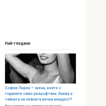
Най-гледани
София Лорен — жена, която с
годините само разцъфтява. Каква е
тайната на нейната вечна младост?