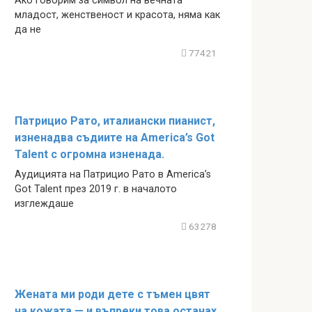
Ако говорим за символ на вечната
младост, женственост и красота, няма как
да не
77421
Патрицио Рато, италиански пианист,
изненадва съдиите на America’s Got
Talent с огромна изненада.
Аудицията на Патрицио Рато в America’s
Got Talent през 2019 г. в началото
изглеждаше
63278
Жената ми роди дете с тъмен цвят
на кожата — и въпреки това останах