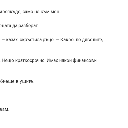
навсякъде, само не към мен.
цата да разберат.
— казах, скръстила ръце. — Какво, по дяволите,
л. Нещо краткосрочно. Имах някои финансови
 биеше в ушите.
вам.