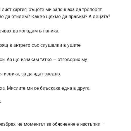
лист хартия, ръцете ми започнаха да треперят.
ме да отидем? Какво щяхме да правим? А децата?
очвах да изпадам в паника.
тоящ в антрето със слушалки в ушите.
 си. Аз ще изчакам татко — отговорих му.
я извика, за да ядат заедно.
ха. Мислите ми се блъскаха една в друга.
?
разбрах, че моментът за обяснения е настъпил —