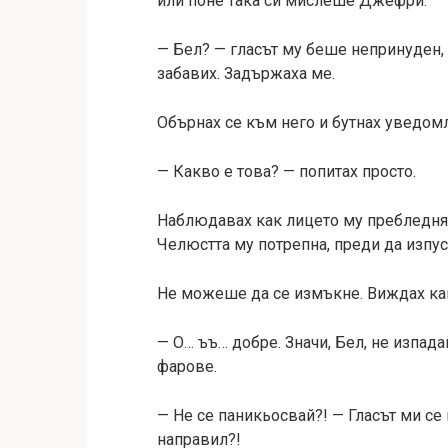
или поне така си мислеше Джефри.
— Бел? — гласът му беше непринуден, 
забавих. Задържаха ме.
Обърнах се към него и бутнах уведомл
— Какво е това? — попитах просто.
Наблюдавах как лицето му пребледнява
Челюстта му потрепна, преди да изпус
Не можеше да се измъкне. Виждах как
— О… ъъ… добре. Значи, Бел, не изпадай
фарове.
— Не се паникьосвай?! — Гласът ми се
направил?!