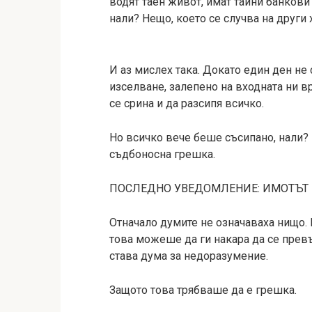
водят таен живот, имат тайни банкови 
нали? Нещо, което се случва на други 
И аз мислех така. Докато един ден не
изселване, залепено на входната ни вр
се срина и да разсипя всичко.
Но всичко вече беше съсипано, нали?
съдбоносна грешка.
ПОСЛЕДНО УВЕДОМЛЕНИЕ: ИМОТЪТ Щ
Отначало думите не означаваха нищо. 
това можеше да ги накара да се превъ
става дума за недоразумение.
Защото това трябваше да е грешка.