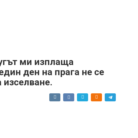
угът ми изплаща
един ден на прага не се
 изселване.