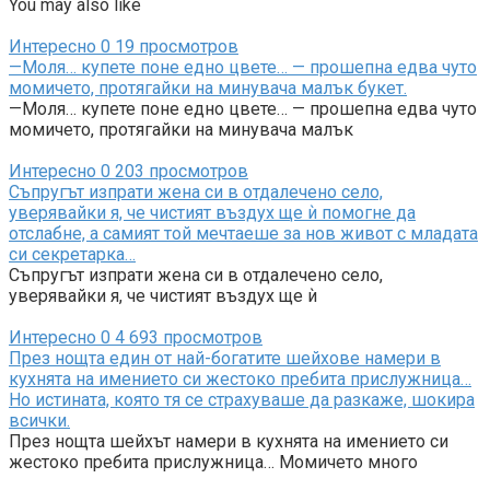
You may also like
Интересно
0
19 просмотров
—Моля… купете поне едно цвете… — прошепна едва чуто
момичето, протягайки на минувача малък букет.
—Моля… купете поне едно цвете… — прошепна едва чуто
момичето, протягайки на минувача малък
Интересно
0
203 просмотров
Съпругът изпрати жена си в отдалечено село,
уверявайки я, че чистият въздух ще ѝ помогне да
отслабне, а самият той мечтаеше за нов живот с младата
си секретарка…
Съпругът изпрати жена си в отдалечено село,
уверявайки я, че чистият въздух ще ѝ
Интересно
0
4 693 просмотров
През нощта един от най-богатите шейхове намери в
кухнята на имението си жестоко пребита прислужница…
Но истината, която тя се страхуваше да разкаже, шокира
всички.
През нощта шейхът намери в кухнята на имението си
жестоко пребита прислужница… Момичето много