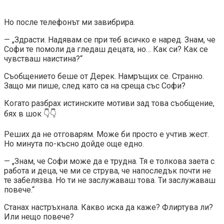
Но после телефонът ми завибрира.
— „Здрасти. Надявам се при теб всичко е наред. Знам, че
Софи те помоли да гледаш децата, но… Как си? Как се
чувстваш наистина?“
Съобщението беше от Дерек. Намръщих се. Странно.
Защо ми пише, след като са на среща със Софи?
Когато разбрах истинските мотиви зад това съобщение,
бях в шок 👇👇
Реших да не отговарям. Може би просто е учтив жест.
Но минута по-късно дойде още едно.
— „Знам, че Софи може да е трудна. Тя е толкова заета с
работа и деца, че ми се струва, че напоследък почти не
те забелязва. Но ти не заслужаваш това. Ти заслужаваш
повече.“
Станах настръхнала. Какво иска да каже? Флиртува ли?
Или нещо повече?