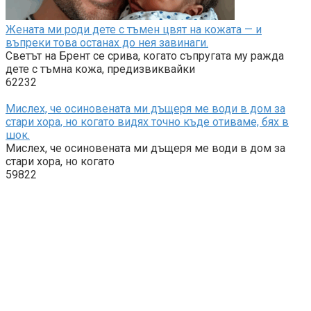
Жената ми роди дете с тъмен цвят на кожата — и
въпреки това останах до нея завинаги.
Светът на Брент се срива, когато съпругата му ражда
дете с тъмна кожа, предизвиквайки
62232
Мислех, че осиновената ми дъщеря ме води в дом за
стари хора, но когато видях точно къде отиваме, бях в
шок.
Мислех, че осиновената ми дъщеря ме води в дом за
стари хора, но когато
59822