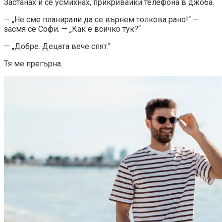
Застанах и се усмихнах, прикривайки телефона в джоба.
— „Не сме планирали да се върнем толкова рано!“ —
засмя се Софи. — „Как е всичко тук?“
— „Добре. Децата вече спят.“
Тя ме прегърна.