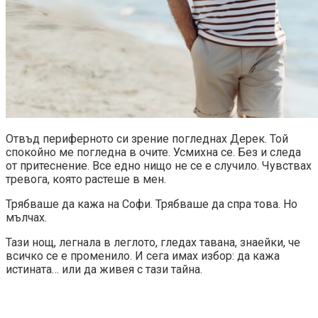
Отвъд периферното си зрение погледнах Дерек. Той
спокойно ме погледна в очите. Усмихна се. Без и следа
от притеснение. Все едно нищо не се е случило. Чувствах
тревога, която растеше в мен.
Трябваше да кажа на Софи. Трябваше да спра това. Но
мълчах.
Тази нощ, легнала в леглото, гледах тавана, знаейки, че
всичко се е променило. И сега имах избор: да кажа
истината… или да живея с тази тайна.