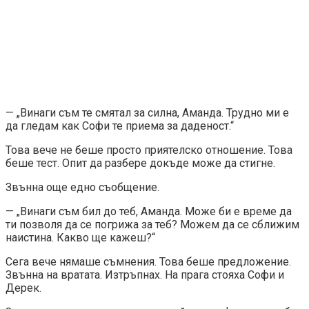
— „Винаги съм те смятал за силна, Аманда. Трудно ми е
да гледам как Софи те приема за даденост.“
Това вече не беше просто приятелско отношение. Това
беше тест. Опит да разбере докъде може да стигне.
Звънна още едно съобщение.
— „Винаги съм бил до теб, Аманда. Може би е време да
ти позволя да се погрижа за теб? Можем да се сближим
наистина. Какво ще кажеш?“
Сега вече нямаше съмнения. Това беше предложение.
Звънна на вратата. Изтръпнах. На прага стояха Софи и
Дерек.