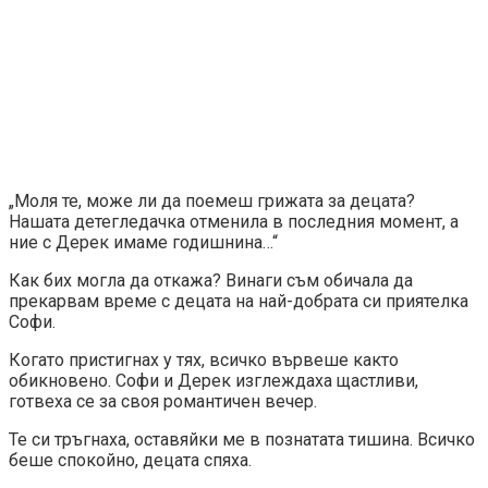
„Моля те, може ли да поемеш грижата за децата?
Нашата детегледачка отменила в последния момент, а
ние с Дерек имаме годишнина…“
Как бих могла да откажа? Винаги съм обичала да
прекарвам време с децата на най-добрата си приятелка
Софи.
Когато пристигнах у тях, всичко вървеше както
обикновено. Софи и Дерек изглеждаха щастливи,
готвеха се за своя романтичен вечер.
Те си тръгнаха, оставяйки ме в познатата тишина. Всичко
беше спокойно, децата спяха.