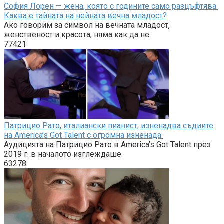
София Лорен — жена, която с годините само разцъфтява.
Каква е тайната на нейната вечна младост?
Ако говорим за символ на вечната младост,
женственост и красота, няма как да не
77421
Патрицио Рато, италиански пианист, изненадва съдиите
на America’s Got Talent с огромна изненада.
Аудицията на Патрицио Рато в America’s Got Talent през
2019 г. в началото изглеждаше
63278