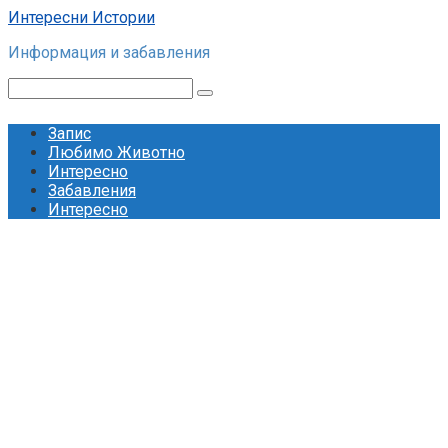
Skip
Интересни Истории
to
Информация и забавления
content
Search:
Запис
Любимо Животно
Интересно
Забавления
Интересно