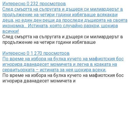
Интересно
0
232 просмотров
След смъртта на съпругата и дъщеря си милиардерът в
продължение на четири години избягваше всякакви
деца, но един ден реши да проследи дъщерята на своята
икономка… Истината, която случайно разкри, шокира
всички!
След смъртта на съпругата и дъщеря си милиардерът в
продължение на четири години избягваше
Интересно
0
1 270 просмотров
По време на избора на булка кучето на мафиотския бос
игнорира дванадесет момичета и легна в краката на
сервитьорката – истината за нея шокира всеки.
По време на избора на булка кучето на мафиотския бос
игнорира дванадесет момичета и