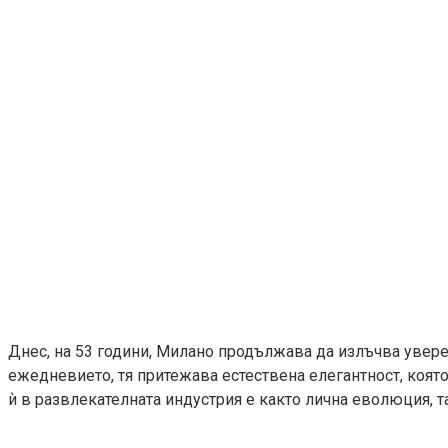
Днес, на 53 години, Милано продължава да излъчва увере
ежедневието, тя притежава естествена елегантност, коят
ѝ в развлекателната индустрия е както лична еволюция, т