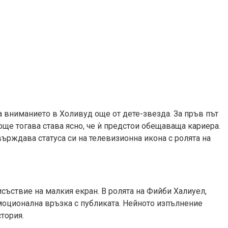
ча вниманието в Холивуд още от дете-звезда. За пръв път
о още тогава става ясно, че ѝ предстои обещаваща кариера.
рждава статуса си на телевизионна икона с ролята на
съствие на малкия екран. В ролята на Фийби Халиуел,
моционална връзка с публиката. Нейното изпълнение
тория.