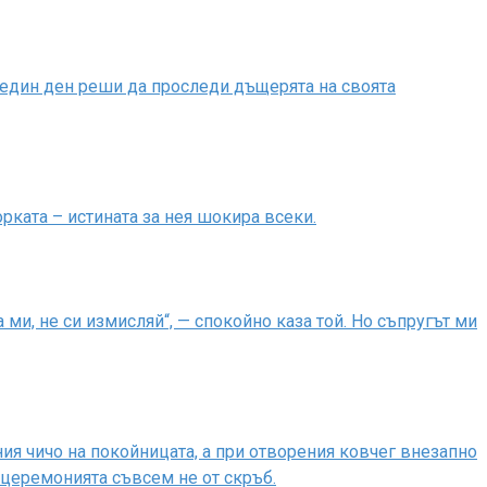
 един ден реши да проследи дъщерята на своята
рката – истината за нея шокира всеки.
ми, не си измисляй“, — спокойно каза той. Но съпругът ми
я чичо на покойницата, а при отворения ковчег внезапно
е церемонията съвсем не от скръб.