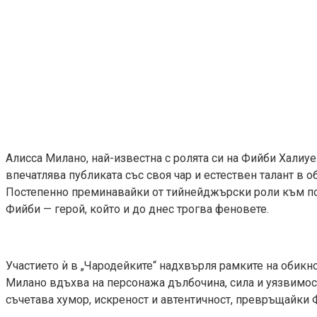
Алисса Милано, най-известна с ролята си на Фийби Халиуе
впечатлява публиката със своя чар и естествен талант в о
Постепенно преминавайки от тийнейджърски роли към по-з
Фийби — герой, който и до днес трогва феновете.
Участието ѝ в „Чародейките“ надхвърля рамките на обикн
Милано вдъхва на персонажа дълбочина, сила и уязвимост
съчетава хумор, искреност и автентичност, превръщайки 