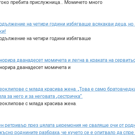
стоко пребита прислужница… Момичето много
родължение на четири години избягваше всякакви деца, но
ки!
родължение на четири години избягваше
норира дванадесет момичета и легна в краката на сервитьо
гнорира дванадесет момичета и
оклипове с млада красива жена. „Това е само братовчедка 
 за него и за неговата „сестричка“.
деоклипове с млада красива жена.
 ретривър през цялата церемония не сваляше очи от родни
-късно роднините разбраха, че кучето се е опитвало да спр