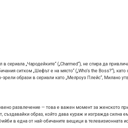
л в сериала „Чародейките“ („Charmed“), не спира да привли
бичания ситком „Шефът е на място“ („Who’s the Boss?“), кат
рели образи в сериали като „Мелроуз Плейс“, Милано утвъ
овено развлечение — това е важен момент за женското при
, създавайки образ, който дава кураж и изгражда силна е
Фийби в една от най-обичаните вещици в телевизионната ис