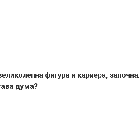
великолепна фигура и кариера, започн
тава дума?