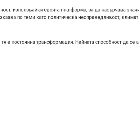
вност, използвайки своята платформа, за да насърчава зна
зказва по теми като политическа несправедливост, климат
тя е постоянна трансформация. Нейната способност да се а