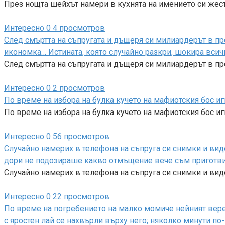
През нощта шейхът намери в кухнята на имението си же
Интересно
0
4 просмотров
След смъртта на съпругата и дъщеря си милиардерът в п
икономка… Истината, която случайно разкри, шокира всич
След смъртта на съпругата и дъщеря си милиардерът в п
Интересно
0
2 просмотров
По време на избора на булка кучето на мафиотския бос иг
По време на избора на булка кучето на мафиотския бос и
Интересно
0
56 просмотров
Случайно намерих в телефона на съпруга си снимки и виде
дори не подозираше какво отмъщение вече съм приготвила
Случайно намерих в телефона на съпруга си снимки и ви
Интересно
0
22 просмотров
По време на погребението на малко момиче нейният верен
с яростен лай се нахвърли върху него; няколко минути по