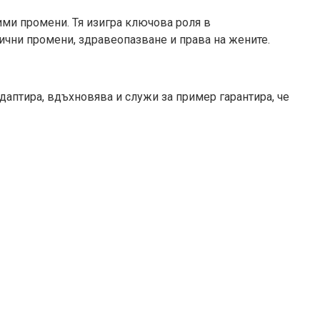
чими промени. Тя изигра ключова роля в
ични промени, здравеопазване и права на жените.
даптира, вдъхновява и служи за пример гарантира, че