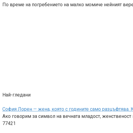
По време на погребението на малко момиче нейният вер
Най-гледани
София Лорен — жена, която с годините само разцъфтява. К
Ако говорим за символ на вечната младост, женственост и
77421