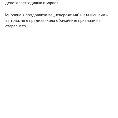
деветдесетгодишна възраст.
Мнозина я поздравиха за „невероятния“ ѝ външен вид и
за това, че е предизвикала обичайните признаци на
стареенето.