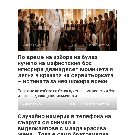
Интересно
0
2 просмотров
По време на избора на булка
кучето на мафиотския бос
игнорира дванадесет момичета и
легна в краката на сервитьорката
– истината за нея шокира всеки.
По време на избора на булка кучето на мафиотския бос
игнорира дванадесет момичета и
Интересно
0
58 просмотров
Случайно намерих в телефона на
съпруга си снимки и
видеоклипове с млада красива
жена. „Това е само братовчедка