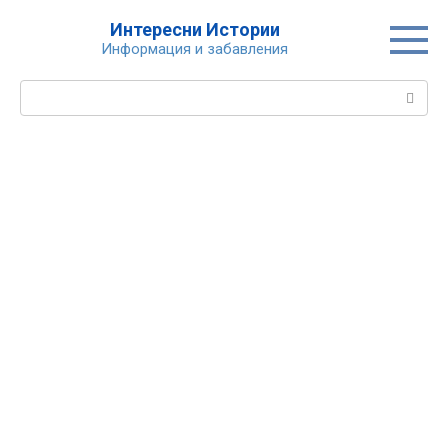
Skip
Интересни Истории
to
Информация и забавления
content
Search: