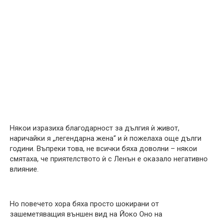
Някои изразиха благодарност за дългия ѝ живот,
наричайки я „легендарна жена“ и ѝ пожелаха още дълги
години. Въпреки това, не всички бяха доволни – някои
смятаха, че приятелството ѝ с Ленън е оказало негативно
влияние.
Но повечето хора бяха просто шокирани от
зашеметяващия външен вид на Йоко Оно на