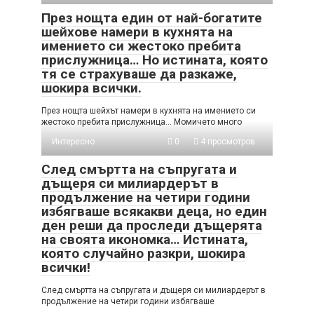
През нощта един от най-богатите
шейхове намери в кухнята на
имението си жестоко пребита
прислужница… Но истината, която
тя се страхуваше да разкаже,
шокира всички.
През нощта шейхът намери в кухнята на имението си
жестоко пребита прислужница… Момичето много
Интересно
0
4 просмотров
След смъртта на съпругата и
дъщеря си милиардерът в
продължение на четири години
избягваше всякакви деца, но един
ден реши да проследи дъщерята
на своята икономка… Истината,
която случайно разкри, шокира
всички!
След смъртта на съпругата и дъщеря си милиардерът в
продължение на четири години избягваше