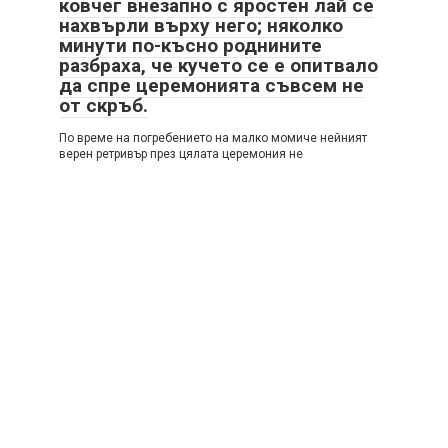
ковчег внезапно с яростен лай се
нахвърли върху него; няколко
минути по-късно роднините
разбраха, че кучето се е опитвало
да спре церемонията съвсем не
от скръб.
По време на погребението на малко момиче нейният
верен ретривър през цялата церемония не