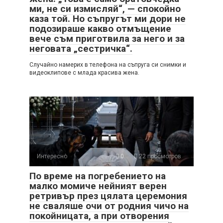
ми, не си измисляй“, — спокойно
каза той. Но съпругът ми дори не
подозираше какво отмъщение
вече съм приготвила за него и за
неговата „сестричка“.
Случайно намерих в телефона на съпруга си снимки и
видеоклипове с млада красива жена.
Интересно
0
22 просмотров
По време на погребението на
малко момиче нейният верен
ретривър през цялата церемония
не сваляше очи от родния чичо на
покойницата, а при отворения