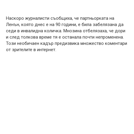
Наскоро журналисти съобщиха, че партньорката на
Ленън, която днес е на 90 години, е била забелязана да
седи в инвалидна количка. Мнозина отбелязаха, че дори
и след толкова време тя е останала почти непроменена.
Този необичаен кадър предизвика множество коментари
от зрителите в интернет.