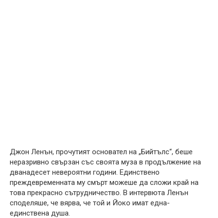
Джон Ленън, прочутият основател на „Бийтълс“, беше
неразривно свързан със своята муза в продължение на
дванадесет невероятни години. Единствено
преждевременната му смърт можеше да сложи край на
това прекрасно сътрудничество. В интервюта Ленън
споделяше, че вярва, че той и Йоко имат една-
единствена душа.