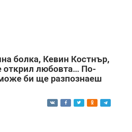
на болка, Кевин Костнър,
 е открил любовта… По-
 може би ще разпознаеш