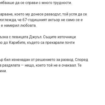
рябваше да се справи с много трудности.
ване, което му донесе разводът, той успя да се
изглежда, че 67-годишният актьор не само се е
о е намерил любовта.
ръзка с певицата Джуъл. Същите източници
но до Карибите, където са прекарали почти
ър бил изненадан от решението за развод. Според
 раздялата — нещо, което той не е очаквал. Те
ини.