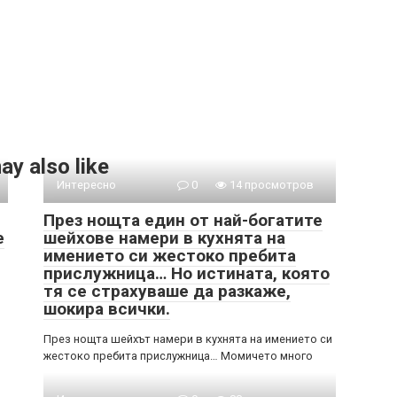
ay also like
Интересно
0
14 просмотров
През нощта един от най-богатите
е
шейхове намери в кухнята на
имението си жестоко пребита
прислужница… Но истината, която
тя се страхуваше да разкаже,
шокира всички.
През нощта шейхът намери в кухнята на имението си
жестоко пребита прислужница… Момичето много