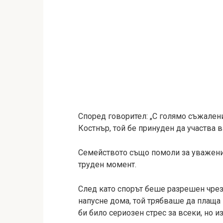
Според говорител: „С голямо съжалени
Костнър, той бе принуден да участва 
Семейството също помоли за уважение
труден момент.
След като спорът беше разрешен чрез
напусне дома, той трябваше да плаща 
би било сериозен стрес за всеки, но и