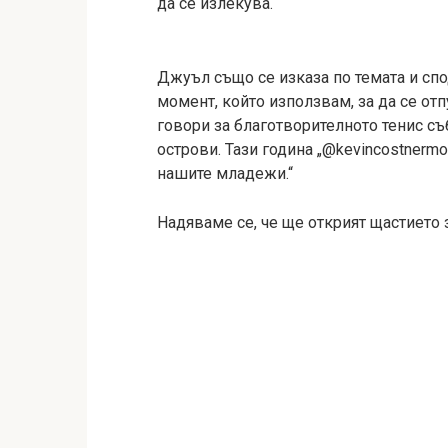
да се излекува.
Джуъл също се изказа по темата и спо
момент, който използвам, за да се отпу
говори за благотворителното тенис с
острови. Тази година „@kevincostnerm
нашите младежи.“
Надяваме се, че ще открият щастието 