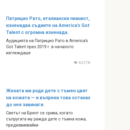
Патрицио Рато, италиански пианист,
изненадва съдиите на America’s Got
Talent с огромна изненада.
Аудицията на Патрицио Рато в America’s
Got Talent през 2019 г. в началото
изглеждаше
63278
Жената ми роди дете с тъмен цвят
на кожата — и въпреки това останах
до нея завинаги.
Светът на Брент се срива, когато
съпругата му ражда дете с тъмна кожа,
предизвиквайки