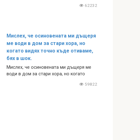
62232
Мислех, че осиновената ми дъщеря
ме води в дом за стари хора, но
когато видях точно къде отиваме,
бях в шок.
Мислех, че осиновената ми дъщеря ме
води в дом за стари хора, но когато
59822