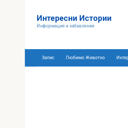
Skip
to
Интересни Истории
content
Информация и забавления
Запис
Любимо Животно
Инте