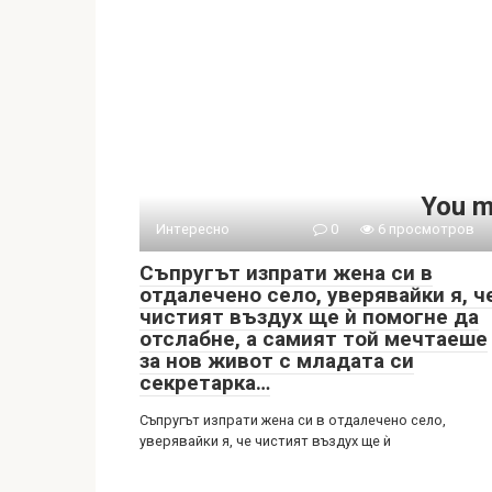
You m
Интересно
0
6 просмотров
Съпругът изпрати жена си в
отдалечено село, уверявайки я, ч
чистият въздух ще ѝ помогне да
отслабне, а самият той мечтаеше
за нов живот с младата си
секретарка…
Съпругът изпрати жена си в отдалечено село,
уверявайки я, че чистият въздух ще ѝ