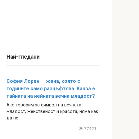
Най-гледани
София Лорен — жена, която с
годините само разцъфтява. Каква е
тайната на нейната вечна младост?
Ако говорим за символ на вечната
младост, женственост и красота, няма как
да не
77421