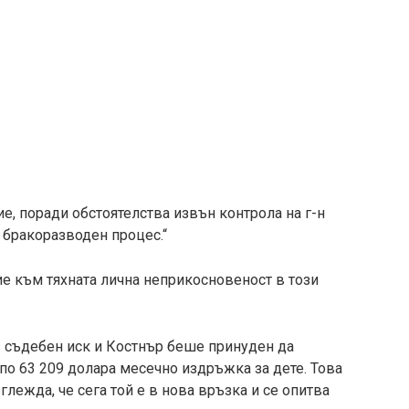
е, поради обстоятелства извън контрола на г-н
в бракоразводен процес.“
 към тяхната лична неприкосновеност в този
 съдебен иск и Костнър беше принуден да
по 63 209 долара месечно издръжка за дете. Това
зглежда, че сега той е в нова връзка и се опитва