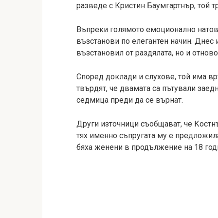
разведе с Кристин Баумгартнър, той т
Въпреки голямото емоционално натовар
възстанови по елегантен начин. Днес 
възстановил от раздялата, но и отнов
Според доклади и слухове, той има в
твърдят, че двамата са пътували заед
седмица преди да се върнат.
Други източници съобщават, че Костн
тях именно съпругата му е предложила
бяха женени в продължение на 18 год