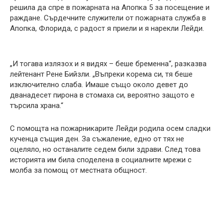
решила да спре в пожарната на Апопка 5 за посещение и
раждане. Сърдечните служители от пожарната служба в
Апопка, Флорида, с радост я приели и я нарекли Лейди.
„И тогава излязох и я видях – беше бременна“, разказва
лейтенант Рене Бийзли. „Въпреки корема си, тя беше
изключително слаба. Имаше също около девет до
дванадесет пирона в стомаха си, вероятно защото е
търсила храна.“
С помощта на пожарникарите Лейди родила осем сладки
кученца същия ден. За съжаление, едно от тях не
оцеляло, но останалите седем били здрави. След това
историята им била споделена в социалните мрежи с
молба за помощ от местната общност.