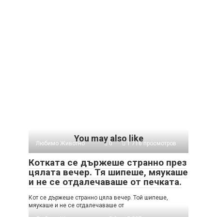
You may also like
Любимо Животно
0
1 716 просмотров
Котката се държеше странно през
цялата вечер. Тя шипеше, мяукаше
и не се отдалечаваше от печката.
Кот се държеше странно цяла вечер. Той шипеше,
мяукаше и не се отдалечаваше от