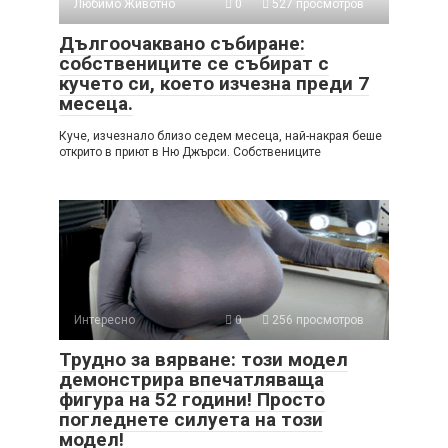
Любимо Животно
0
527 просмотров
Дългоочаквано събиране:
собствениците се събират с
кучето си, което изчезна преди 7
месеца.
Куче, изчезнало близо седем месеца, най-накрая беше
открито в приют в Ню Джърси. Собствениците
Интересно
0
256 просмотров
Трудно за вярване: този модел
демонстрира впечатляваща
фигура на 52 години! Просто
погледнете силуета на този
модел!