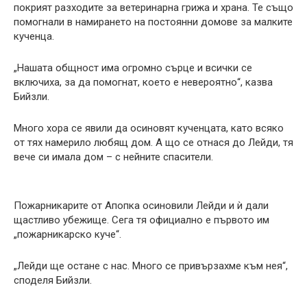
покрият разходите за ветеринарна грижа и храна. Те също
помогнали в намирането на постоянни домове за малките
кученца.
„Нашата общност има огромно сърце и всички се
включиха, за да помогнат, което е невероятно“, казва
Бийзли.
Много хора се явили да осиновят кученцата, като всяко
от тях намерило любящ дом. А що се отнася до Лейди, тя
вече си имала дом – с нейните спасители.
Пожарникарите от Апопка осиновили Лейди и ѝ дали
щастливо убежище. Сега тя официално е първото им
„пожарникарско куче“.
„Лейди ще остане с нас. Много се привързахме към нея“,
споделя Бийзли.