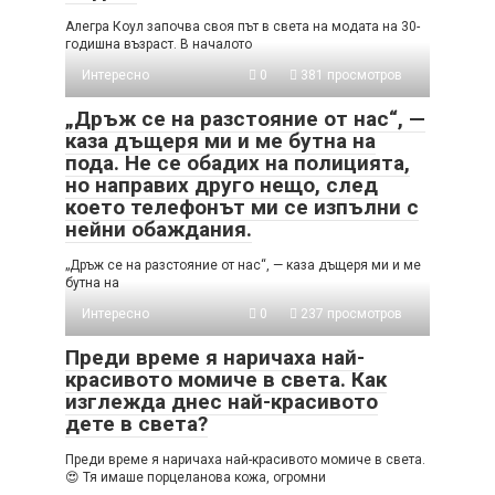
Алегра Коул започва своя път в света на модата на 30-
годишна възраст. В началото
Интересно
0
381 просмотров
„Дръж се на разстояние от нас“, —
каза дъщеря ми и ме бутна на
пода. Не се обадих на полицията,
но направих друго нещо, след
което телефонът ми се изпълни с
нейни обаждания.
„Дръж се на разстояние от нас“, — каза дъщеря ми и ме
бутна на
Интересно
0
237 просмотров
Преди време я наричаха най-
красивото момиче в света. Как
изглежда днес най-красивото
дете в света?
Преди време я наричаха най-красивото момиче в света.
😍 Тя имаше порцеланова кожа, огромни