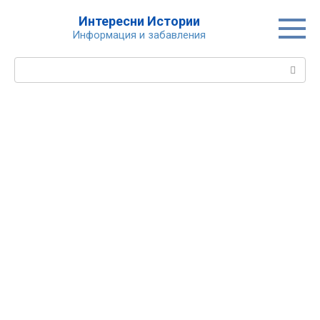
Skip
Интересни Истории
to
Информация и забавления
content
Search: