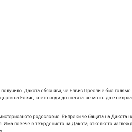
е получило. Дакота обяснява, че Елвис Пресли е бил голямо
нцерти на Елвис, което води до шегата, че може да е свърза
 мистериозното родословие. Въпреки че бащата на Дакота не
я. Има повече в твърдението на Дакота, отколкото изглежд
у.