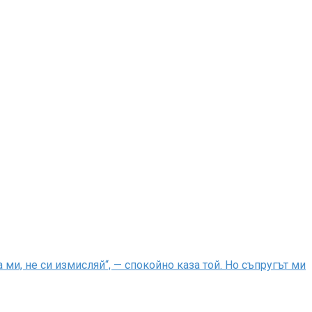
ми, не си измисляй“, — спокойно каза той. Но съпругът ми