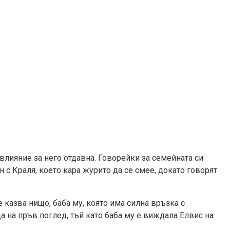
 влияние за него отдавна. Говорейки за семейната си
н с Краля, което кара журито да се смее, докато говорят
 казва нищо, баба му, която има силна връзка с
а на пръв поглед, тъй като баба му е виждала Елвис на