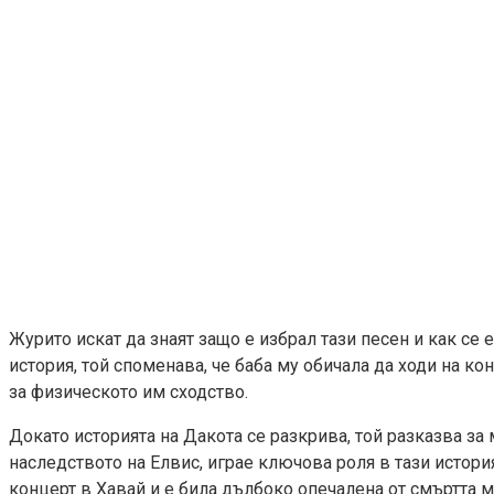
Журито искат да знаят защо е избрал тази песен и как се 
история, той споменава, че баба му обичала да ходи на ко
за физическото им сходство.
Докато историята на Дакота се разкрива, той разказва за
наследството на Елвис, играе ключова роля в тази истори
концерт в Хавай и е била дълбоко опечалена от смъртта м