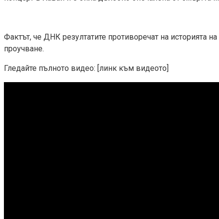
Фактът, че ДНК резултатите противоречат на историята на
проучване.
Гледайте пълното видео: [линк към видеото]