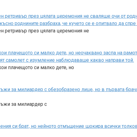
 ретривър през цялата церемония не сваляше очи от родни
-късно роднините разбраха, че кучето се е опитвало да спр
ен ретривър през цялата церемония не
и плачещото си малко дете, но неочаквано заспа на рамото
ият самолет с изумление наблюдаваше какво направи той.
ои плачещото си малко дете, но
мъжи за милиардер с обезобразено лице, но в първата брач
омъжи за милиардер с
вения си брат, но нейното отмъщение шокира всички толко