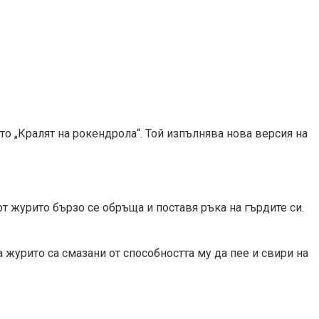
ато „Кралят на рокендрола“. Той изпълнява нова версия на
 от журито бързо се обръща и поставя ръка на гърдите си.
та журито са смазани от способността му да пее и свири на