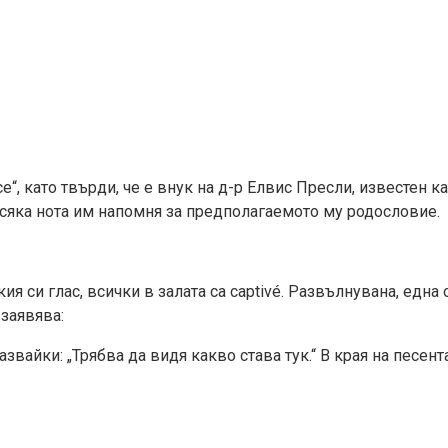
“, като твърди, че е внук на д-р Елвис Пресли, известен к
 Всяка нота им напомня за предполагаемото му родословие.
ия си глас, всички в залата са captivé. Развълнувана, една
 заявява:
азвайки: „Трябва да видя какво става тук.“ В края на песен