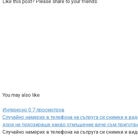
Like this post? Please share to your friends:
You may also like
Интересно
0
7 просмотров
Случайно намерих в телефона на съпруга си снимки и виде
дори не подозираше какво отмъщение вече съм приготвила
Случайно намерих в телефона на съпруга си снимки и ви