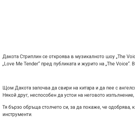
Дакота Стриплин се откроява в музикалното шоу „The Voice
„Love Me Tender“ пред публиката и журито на „The Voice“.
Щом Дакота започва да свири на китара и да пее с ангелск
Някой друг, неспособен да устои на неговото изпълнение,
Тя бързо обръща столчето си, за да покаже, че одобрява, к
инструменти.