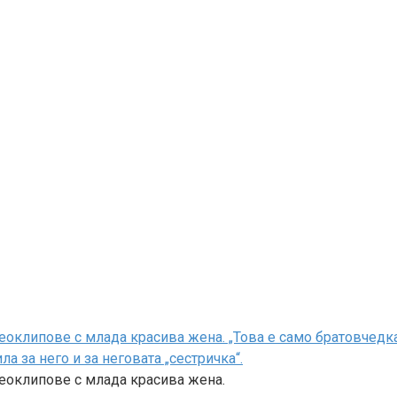
оклипове с млада красива жена. „Това е само братовчедка 
 за него и за неговата „сестричка“.
деоклипове с млада красива жена.