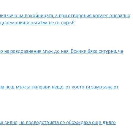
я чичо на покойницата, а при отворения ковчег внезапно
е церемонията съвсем не от скръб.
 на раздразнения мъж до нея. Всички бяха сигурни, че
на нощ мъжът направи нещо, от което тя замръзна от
ва силно, че последствията се обсъждаха още дълго