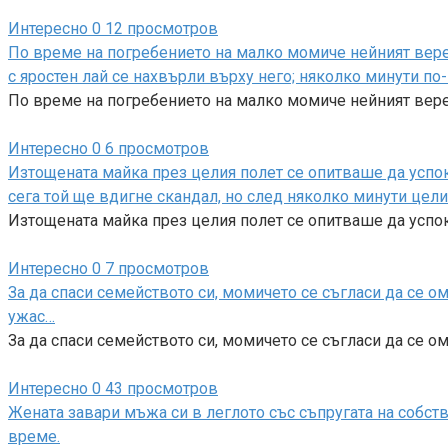
Интересно
0
12 просмотров
По време на погребението на малко момиче нейният верен
с яростен лай се нахвърли върху него; няколко минути по
По време на погребението на малко момиче нейният вер
Интересно
0
6 просмотров
Изтощената майка през целия полет се опитваше да успоко
сега той ще вдигне скандал, но след няколко минути цел
Изтощената майка през целия полет се опитваше да успок
Интересно
0
7 просмотров
За да спаси семейството си, момичето се съгласи да се о
ужас…
За да спаси семейството си, момичето се съгласи да се 
Интересно
0
43 просмотров
Жената завари мъжа си в леглото със съпругата на собст
време.